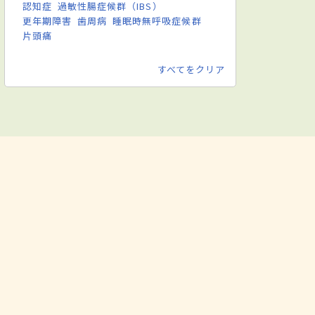
認知症
過敏性腸症候群（IBS）
更年期障害
歯周病
睡眠時無呼吸症候群
片頭痛
すべてをクリア