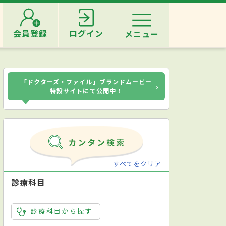
会員登録
ログイン
メニュー
「ドクターズ・ファイル」ブランドムービー
›
特設サイトにて公開中！
すべてをクリア
診療科目
診療科目から探す