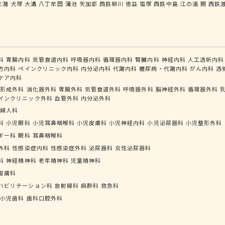
三潴
犬塚
大溝
八丁牟田
蒲池
矢加部
西鉄柳川
徳益
塩塚
西鉄中島
江の浦
開
西鉄
科
胃腸内科
気管食道内科
呼吸器内科
循環器内科
腎臓内科
神経内科
人工透析内科
方内科
ペインクリニック内科
内分泌内科
代謝内科
糖尿病・代謝内科
がん内科
透
ケア内科
形成外科
消化器外科
胃腸外科
気管食道外科
呼吸器外科
脳神経外科
循環器外科
インクリニック外科
血管外科
内分泌外科
婦人科
科
小児眼科
小児耳鼻咽喉科
小児皮膚科
小児神経内科
小児泌尿器科
小児整形外科
ギー科
眼科
耳鼻咽喉科
外科
性感染症内科
性感染症外科
泌尿器科
女性泌尿器科
科
神経精神科
老年精神科
児童精神科
皮膚科
ハビリテーション科
放射線科
麻酔科
救急科
小児歯科
歯科口腔外科