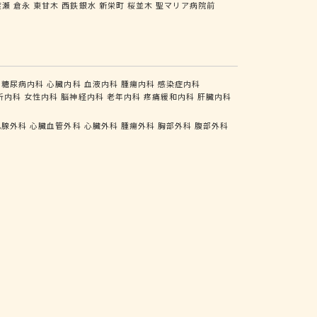
渡瀬
倉永
東甘木
西鉄銀水
新栄町
桜並木
聖マリア病院前
糖尿病内科
心臓内科
血液内科
腫瘍内科
感染症内科
析内科
女性内科
脳神経内科
老年内科
疼痛緩和内科
肝臓内科
乳腺外科
心臓血管外科
心臓外科
腫瘍外科
胸部外科
腹部外科