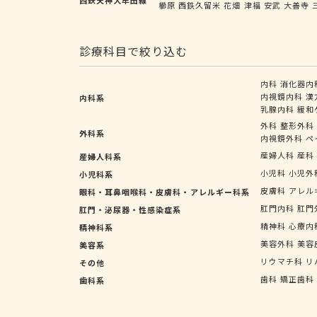
櫛原
西鉄久留米
花畑
津福
安武
大善寺
診療科目で絞り込む
内科
消化器内
内視鏡内科
漢
内科系
乳腺内科
緩和
外科
整形外科
外科系
内視鏡外科
ペ
産婦人科
産科
産婦人科系
小児科
小児外
小児科系
皮膚科
アレル
眼科・耳鼻咽喉科・皮膚科・アレルギー科系
肛門内科
肛門
肛門・泌尿器・性感染症系
精神科
心療内
精神科系
美容外科
美容
美容系
リウマチ科
リ
その他
歯科
矯正歯科
歯科系