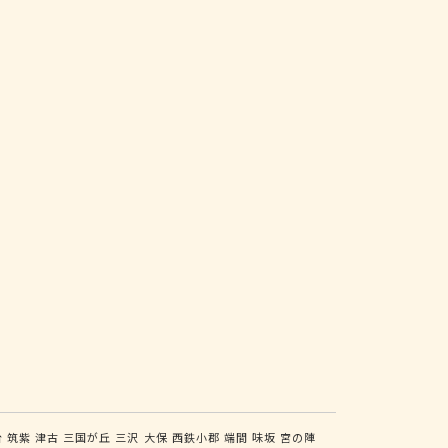
台
筑紫
津古
三国が丘
三沢
大保
西鉄小郡
端間
味坂
宮の陣