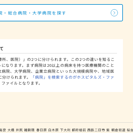
院・総合病院・大学病院を探す
て
療所、医院）」の2つに分けられます。この2つの違いを知るこ
うになります。まず病院は20以上の病床を持つ医療機関のこと
立病院、大学病院、企業立病院といった大規模病院や、地域医
に分けられます。
「病院」を検索するのがホスピタルズ・ファ
・ファイルとなります。
高宮
大橋
井尻
雑餉隈
春日原
白木原
下大利
都府楼前
西鉄二日市
紫
朝倉街道
桜