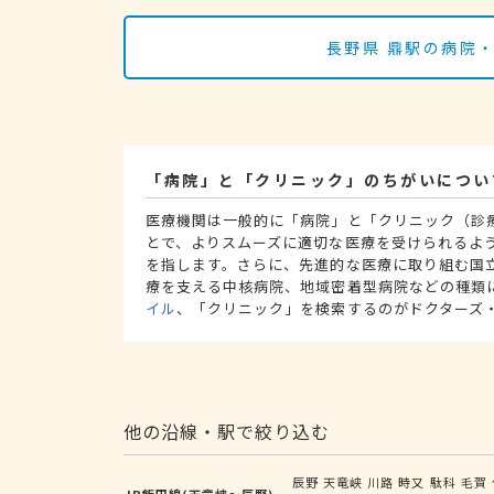
長野県 鼎駅の病院
「病院」と「クリニック」のちがいについ
医療機関は一般的に「病院」と「クリニック（診
とで、よりスムーズに適切な医療を受けられるよ
を指します。さらに、先進的な医療に取り組む国
療を支える中核病院、地域密着型病院などの種類
イル
、「クリニック」を検索するのがドクターズ
他の沿線・駅で絞り込む
辰野
天竜峡
川路
時又
駄科
毛賀
JR飯田線(天竜峡～辰野)