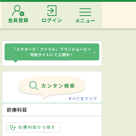
会員登録
ログイン
メニュー
「ドクターズ・ファイル」ブランドムービー
›
特設サイトにて公開中！
すべてをクリア
診療科目
診療科目から探す