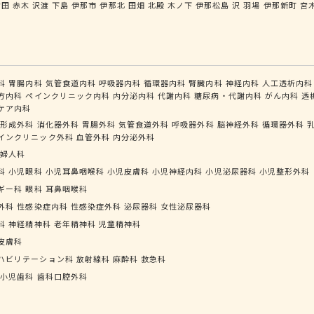
宮田
赤木
沢渡
下島
伊那市
伊那北
田畑
北殿
木ノ下
伊那松島
沢
羽場
伊那新町
宮
科
胃腸内科
気管食道内科
呼吸器内科
循環器内科
腎臓内科
神経内科
人工透析内科
方内科
ペインクリニック内科
内分泌内科
代謝内科
糖尿病・代謝内科
がん内科
透
ケア内科
形成外科
消化器外科
胃腸外科
気管食道外科
呼吸器外科
脳神経外科
循環器外科
インクリニック外科
血管外科
内分泌外科
婦人科
科
小児眼科
小児耳鼻咽喉科
小児皮膚科
小児神経内科
小児泌尿器科
小児整形外科
ギー科
眼科
耳鼻咽喉科
外科
性感染症内科
性感染症外科
泌尿器科
女性泌尿器科
科
神経精神科
老年精神科
児童精神科
皮膚科
ハビリテーション科
放射線科
麻酔科
救急科
小児歯科
歯科口腔外科