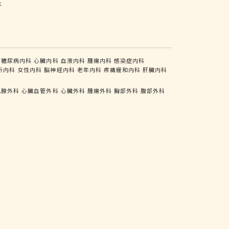
木
糖尿病内科
心臓内科
血液内科
腫瘍内科
感染症内科
析内科
女性内科
脳神経内科
老年内科
疼痛緩和内科
肝臓内科
乳腺外科
心臓血管外科
心臓外科
腫瘍外科
胸部外科
腹部外科