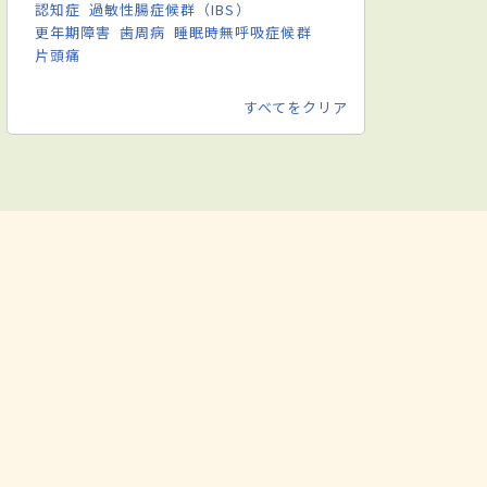
認知症
過敏性腸症候群（IBS）
更年期障害
歯周病
睡眠時無呼吸症候群
片頭痛
すべてをクリア