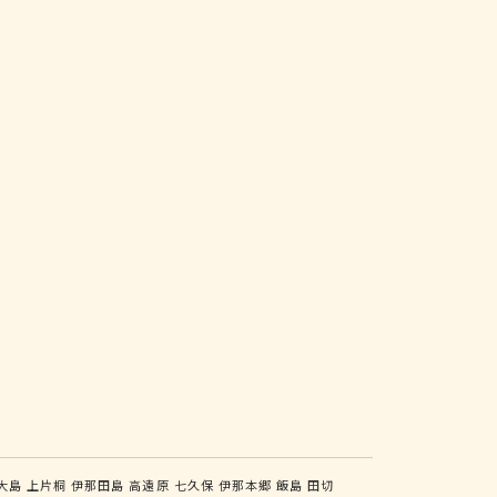
大島
上片桐
伊那田島
高遠原
七久保
伊那本郷
飯島
田切