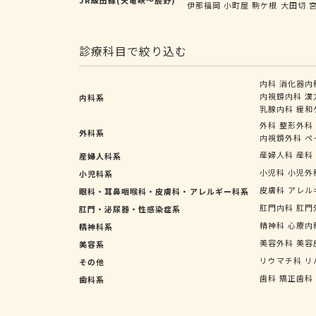
伊那福岡
小町屋
駒ケ根
大田切
診療科目で絞り込む
内科
消化器内
内視鏡内科
漢
内科系
乳腺内科
緩和
外科
整形外科
外科系
内視鏡外科
ペ
産婦人科
産科
産婦人科系
小児科
小児外
小児科系
皮膚科
アレル
眼科・耳鼻咽喉科・皮膚科・アレルギー科系
肛門内科
肛門
肛門・泌尿器・性感染症系
精神科
心療内
精神科系
美容外科
美容
美容系
リウマチ科
リ
その他
歯科
矯正歯科
歯科系