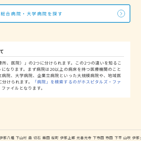
・総合病院・大学病院を探す
て
療所、医院）」の2つに分けられます。この2つの違いを知るこ
うになります。まず病院は20以上の病床を持つ医療機関のこと
立病院、大学病院、企業立病院といった大規模病院や、地域医
に分けられます。
「病院」を検索するのがホスピタルズ・ファ
・ファイルとなります。
伊那八幡
下山村
鼎
切石
飯田
桜町
伊那上郷
元善光寺
下市田
市田
下平
山吹
伊那