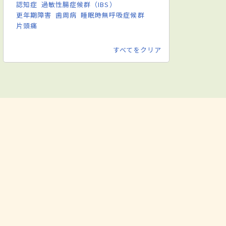
認知症
過敏性腸症候群（IBS）
更年期障害
歯周病
睡眠時無呼吸症候群
片頭痛
すべてをクリア