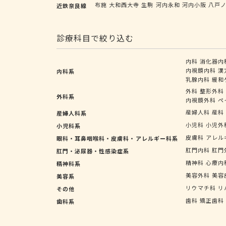
布施
大和西大寺
生駒
河内永和
河内小阪
八戸
近鉄奈良線
診療科目で絞り込む
内科
消化器内
内視鏡内科
漢
内科系
乳腺内科
緩和
外科
整形外科
外科系
内視鏡外科
ペ
産婦人科
産科
産婦人科系
小児科
小児外
小児科系
皮膚科
アレル
眼科・耳鼻咽喉科・皮膚科・アレルギー科系
肛門内科
肛門
肛門・泌尿器・性感染症系
精神科
心療内
精神科系
美容外科
美容
美容系
リウマチ科
リ
その他
歯科
矯正歯科
歯科系