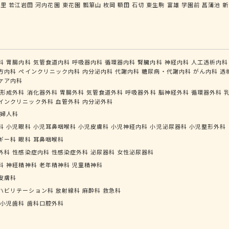
ノ里
若江岩田
河内花園
東花園
瓢箪山
枚岡
額田
石切
東生駒
富雄
学園前
菖蒲池
新
科
胃腸内科
気管食道内科
呼吸器内科
循環器内科
腎臓内科
神経内科
人工透析内科
方内科
ペインクリニック内科
内分泌内科
代謝内科
糖尿病・代謝内科
がん内科
透
ケア内科
形成外科
消化器外科
胃腸外科
気管食道外科
呼吸器外科
脳神経外科
循環器外科
インクリニック外科
血管外科
内分泌外科
婦人科
科
小児眼科
小児耳鼻咽喉科
小児皮膚科
小児神経内科
小児泌尿器科
小児整形外科
ギー科
眼科
耳鼻咽喉科
外科
性感染症内科
性感染症外科
泌尿器科
女性泌尿器科
科
神経精神科
老年精神科
児童精神科
皮膚科
ハビリテーション科
放射線科
麻酔科
救急科
小児歯科
歯科口腔外科