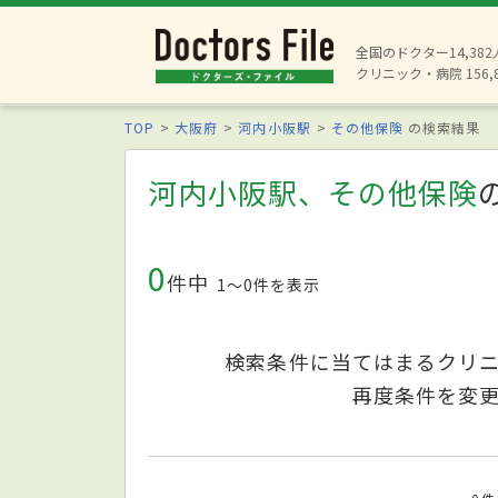
全国のドクター14,38
クリニック・病院 156,
TOP
大阪府
河内小阪駅
その他保険
の検索結果
河内小阪駅、その他保険
0
件中
1〜0件を表示
検索条件に当てはまるクリ
再度条件を変