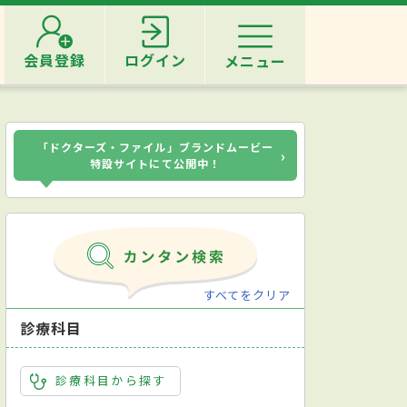
会員登録
ログイン
メニュー
「ドクターズ・ファイル」ブランドムービー
›
特設サイトにて公開中！
すべてをクリア
診療科目
診療科目から探す