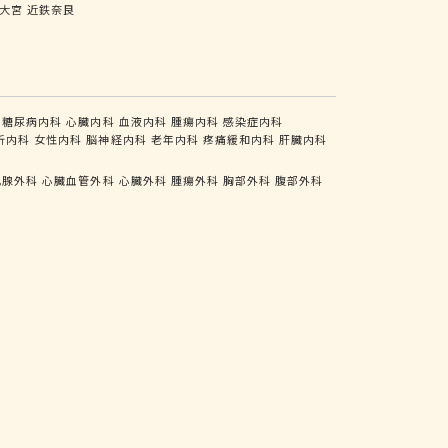
大宮
近鉄奈良
糖尿病内科
心臓内科
血液内科
腫瘍内科
感染症内科
析内科
女性内科
脳神経内科
老年内科
疼痛緩和内科
肝臓内科
乳腺外科
心臓血管外科
心臓外科
腫瘍外科
胸部外科
腹部外科