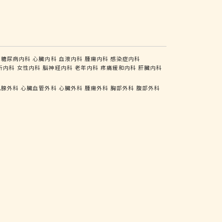
糖尿病内科
心臓内科
血液内科
腫瘍内科
感染症内科
析内科
女性内科
脳神経内科
老年内科
疼痛緩和内科
肝臓内科
乳腺外科
心臓血管外科
心臓外科
腫瘍外科
胸部外科
腹部外科