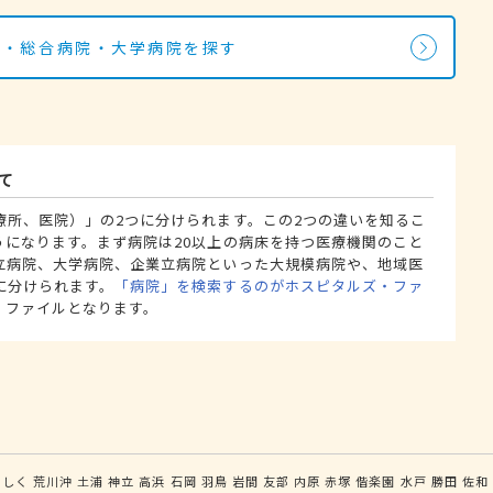
院・総合病院・大学病院を探す
て
療所、医院）」の2つに分けられます。この2つの違いを知るこ
うになります。まず病院は20以上の病床を持つ医療機関のこと
立病院、大学病院、企業立病院といった大規模病院や、地域医
に分けられます。
「病院」を検索するのがホスピタルズ・ファ
・ファイルとなります。
うしく
荒川沖
土浦
神立
高浜
石岡
羽鳥
岩間
友部
内原
赤塚
偕楽園
水戸
勝田
佐和