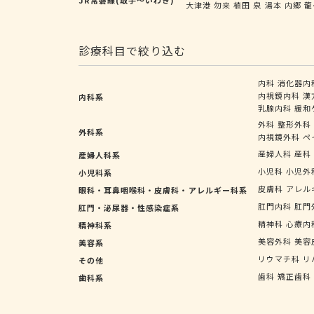
大津港
勿来
植田
泉
湯本
内郷
龍
診療科目で絞り込む
内科
消化器内
内視鏡内科
漢
内科系
乳腺内科
緩和
外科
整形外科
外科系
内視鏡外科
ペ
産婦人科
産科
産婦人科系
小児科
小児外
小児科系
皮膚科
アレル
眼科・耳鼻咽喉科・皮膚科・アレルギー科系
肛門内科
肛門
肛門・泌尿器・性感染症系
精神科
心療内
精神科系
美容外科
美容
美容系
リウマチ科
リ
その他
歯科
矯正歯科
歯科系