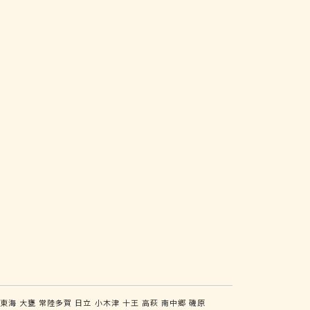
東海
大甕
常陸多賀
日立
小木津
十王
高萩
南中郷
磯原