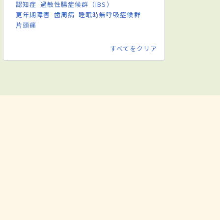
認知症
過敏性腸症候群（IBS）
更年期障害
歯周病
睡眠時無呼吸症候群
片頭痛
すべてをクリア