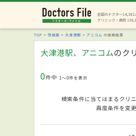
全国のドクター14,38
クリニック・病院 156,
TOP
茨城県
大津港駅
アニコム
の検索結果
大津港駅、アニコム
のク
0
件中
1〜0件を表示
検索条件に当てはまるクリ
再度条件を変