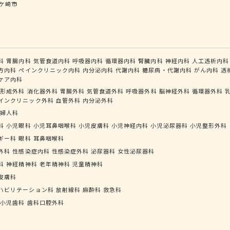
ケ崎市
科
胃腸内科
気管食道内科
呼吸器内科
循環器内科
腎臓内科
神経内科
人工透析内科
方内科
ペインクリニック内科
内分泌内科
代謝内科
糖尿病・代謝内科
がん内科
透
ケア内科
形成外科
消化器外科
胃腸外科
気管食道外科
呼吸器外科
脳神経外科
循環器外科
インクリニック外科
血管外科
内分泌外科
婦人科
科
小児眼科
小児耳鼻咽喉科
小児皮膚科
小児神経内科
小児泌尿器科
小児整形外科
ギー科
眼科
耳鼻咽喉科
外科
性感染症内科
性感染症外科
泌尿器科
女性泌尿器科
科
神経精神科
老年精神科
児童精神科
皮膚科
ハビリテーション科
放射線科
麻酔科
救急科
小児歯科
歯科口腔外科