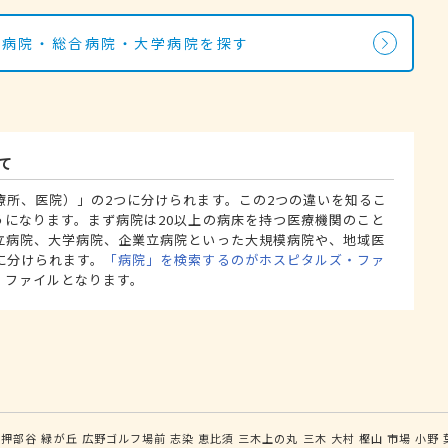
の病院・総合病院・大学病院を探す
て
療所、医院）」の2つに分けられます。この2つの違いを知るこ
うになります。まず病院は20以上の病床を持つ医療機関のこと
立病院、大学病院、企業立病院といった大規模病院や、地域医
に分けられます。
「病院」を検索するのがホスピタルズ・ファ
・ファイルとなります。
押部谷
緑が丘
広野ゴルフ場前
志染
恵比須
三木上の丸
三木
大村
樫山
市場
小野