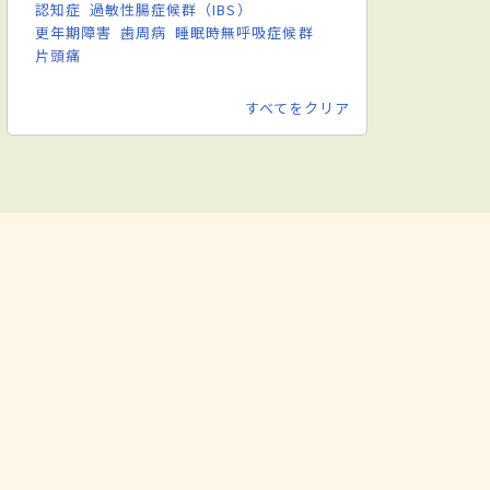
認知症
過敏性腸症候群（IBS）
更年期障害
歯周病
睡眠時無呼吸症候群
片頭痛
すべてをクリア