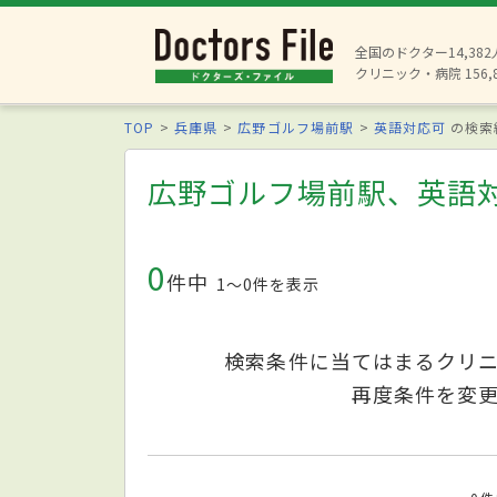
全国のドクター14,38
クリニック・病院 156,
TOP
兵庫県
広野ゴルフ場前駅
英語対応可
の検索
広野ゴルフ場前駅、英語
0
件中
1〜0件を表示
検索条件に当てはまるクリ
再度条件を変