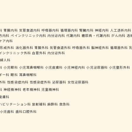
科
胃腸内科
気管食道内科
呼吸器内科
循環器内科
腎臓内科
神経内科
人工透析内科
方内科
ペインクリニック内科
内分泌内科
代謝内科
糖尿病・代謝内科
がん内科
透
ケア内科
形成外科
消化器外科
胃腸外科
気管食道外科
呼吸器外科
脳神経外科
循環器外科
インクリニック外科
血管外科
内分泌外科
婦人科
科
小児眼科
小児耳鼻咽喉科
小児皮膚科
小児神経内科
小児泌尿器科
小児整形外科
ギー科
眼科
耳鼻咽喉科
外科
性感染症内科
性感染症外科
泌尿器科
女性泌尿器科
科
神経精神科
老年精神科
児童精神科
皮膚科
ハビリテーション科
放射線科
麻酔科
救急科
小児歯科
歯科口腔外科