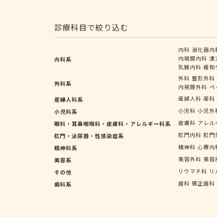
診療科目で絞り込む
内科
消化器内
内視鏡内科
漢
内科系
乳腺内科
緩和
外科
整形外科
外科系
内視鏡外科
ペ
産婦人科
産科
産婦人科系
小児科
小児外
小児科系
皮膚科
アレル
眼科・耳鼻咽喉科・皮膚科・アレルギー科系
肛門内科
肛門
肛門・泌尿器・性感染症系
精神科
心療内
精神科系
美容外科
美容
美容系
リウマチ科
リ
その他
歯科
矯正歯科
歯科系