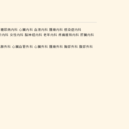
糖尿病内科
心臓内科
血液内科
腫瘍内科
感染症内科
析内科
女性内科
脳神経内科
老年内科
疼痛緩和内科
肝臓内科
乳腺外科
心臓血管外科
心臓外科
腫瘍外科
胸部外科
腹部外科