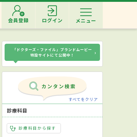
会員登録
ログイン
メニュー
「ドクターズ・ファイル」ブランドムービー
›
特設サイトにて公開中！
すべてをクリア
診療科目
診療科目から探す