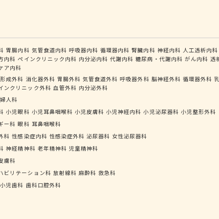
科
胃腸内科
気管食道内科
呼吸器内科
循環器内科
腎臓内科
神経内科
人工透析内科
方内科
ペインクリニック内科
内分泌内科
代謝内科
糖尿病・代謝内科
がん内科
透
ケア内科
形成外科
消化器外科
胃腸外科
気管食道外科
呼吸器外科
脳神経外科
循環器外科
インクリニック外科
血管外科
内分泌外科
婦人科
科
小児眼科
小児耳鼻咽喉科
小児皮膚科
小児神経内科
小児泌尿器科
小児整形外科
ギー科
眼科
耳鼻咽喉科
外科
性感染症内科
性感染症外科
泌尿器科
女性泌尿器科
科
神経精神科
老年精神科
児童精神科
皮膚科
ハビリテーション科
放射線科
麻酔科
救急科
小児歯科
歯科口腔外科