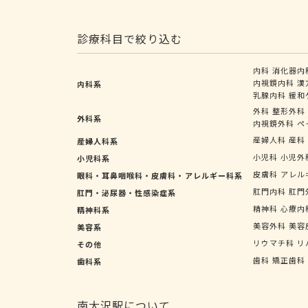
診療科目で絞り込む
内科
消化器内
内視鏡内科
漢
内科系
乳腺内科
緩和
外科
整形外科
外科系
内視鏡外科
ペ
産婦人科
産科
産婦人科系
小児科
小児外
小児科系
皮膚科
アレル
眼科・耳鼻咽喉科・皮膚科・アレルギー科系
肛門内科
肛門
肛門・泌尿器・性感染症系
精神科
心療内
精神科系
美容外科
美容
美容系
リウマチ科
リ
その他
歯科
矯正歯科
歯科系
南大沢駅について