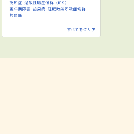
認知症
過敏性腸症候群（IBS）
更年期障害
歯周病
睡眠時無呼吸症候群
片頭痛
すべてをクリア