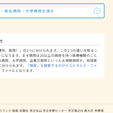
院・総合病院・大学病院を探す
て
療所、医院）」の2つに分けられます。この2つの違いを知るこ
うになります。まず病院は20以上の病床を持つ医療機関のこと
立病院、大学病院、企業立病院といった大規模病院や、地域医
に分けられます。
「病院」を検索するのがホスピタルズ・ファ
・ファイルとなります。
りランド
稲城
若葉台
京王永山
京王多摩センター
京王堀之内
南大沢
多摩境