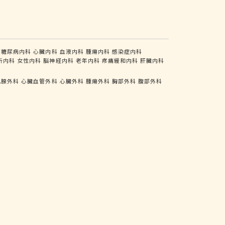
糖尿病内科
心臓内科
血液内科
腫瘍内科
感染症内科
析内科
女性内科
脳神経内科
老年内科
疼痛緩和内科
肝臓内科
乳腺外科
心臓血管外科
心臓外科
腫瘍外科
胸部外科
腹部外科