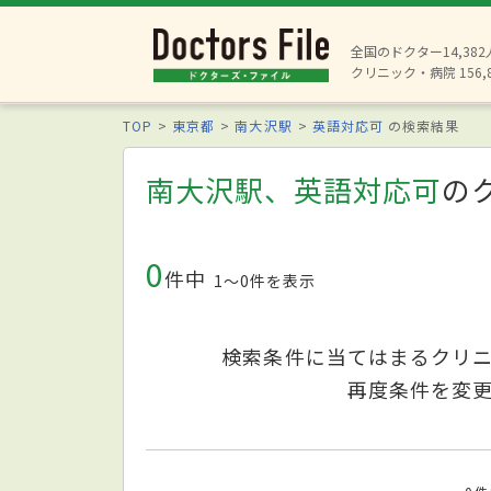
全国のドクター14,38
クリニック・病院 156,
TOP
東京都
南大沢駅
英語対応可
の検索結果
南大沢駅、英語対応可
の
0
件中
1〜0件を表示
検索条件に当てはまるクリ
再度条件を変