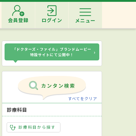
会員登録
ログイン
メニュー
「ドクターズ・ファイル」ブランドムービー
›
特設サイトにて公開中！
すべてをクリア
診療科目
診療科目から探す