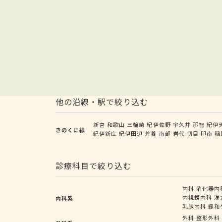
他の沿線・駅で絞り込む
新宮
和歌山
三輪崎
紀伊佐野
宇久井
那智
紀伊
きのくに線
紀伊新庄
紀伊田辺
芳養
南部
岩代
切目
印南
稲
診療科目で絞り込む
内科
消化器内
内視鏡内科
漢
内科系
乳腺内科
緩和
外科
整形外科