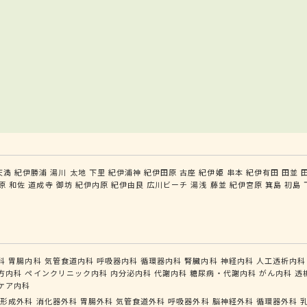
天満
紀伊勝浦
湯川
太地
下里
紀伊浦神
紀伊田原
古座
紀伊姫
串本
紀伊有田
田並
原
和佐
道成寺
御坊
紀伊内原
紀伊由良
広川ビーチ
湯浅
藤並
紀伊宮原
箕島
初島
科
胃腸内科
気管食道内科
呼吸器内科
循環器内科
腎臓内科
神経内科
人工透析内科
方内科
ペインクリニック内科
内分泌内科
代謝内科
糖尿病・代謝内科
がん内科
透
ケア内科
形成外科
消化器外科
胃腸外科
気管食道外科
呼吸器外科
脳神経外科
循環器外科