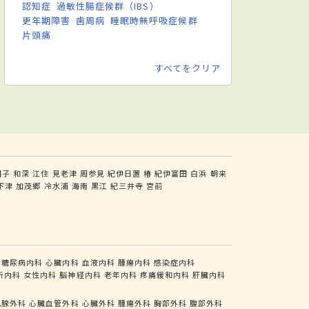
認知症
過敏性腸症候群（IBS）
更年期障害
歯周病
睡眠時無呼吸症候群
片頭痛
すべてをクリア
田子
和深
江住
見老津
周参見
紀伊日置
椿
紀伊富田
白浜
朝来
下津
加茂郷
冷水浦
海南
黒江
紀三井寺
宮前
糖尿病内科
心臓内科
血液内科
腫瘍内科
感染症内科
析内科
女性内科
脳神経内科
老年内科
疼痛緩和内科
肝臓内科
乳腺外科
心臓血管外科
心臓外科
腫瘍外科
胸部外科
腹部外科