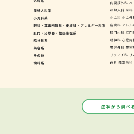
外科系
内視鏡外科
ペ
産婦人科
産科
産婦人科系
小児科
小児外
小児科系
皮膚科
アレル
眼科・耳鼻咽喉科・皮膚科・アレルギー科系
肛門内科
肛門
肛門・泌尿器・性感染症系
精神科
心療内
精神科系
美容外科
美容
美容系
リウマチ科
リ
その他
歯科
矯正歯科
歯科系
症状から調べ