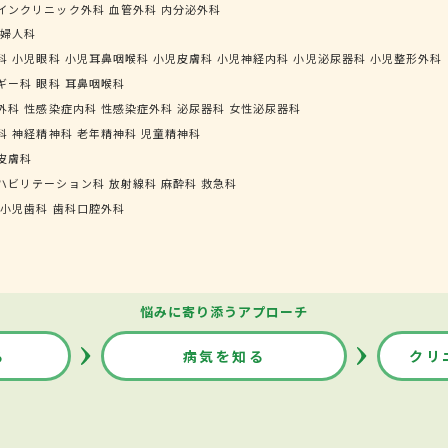
インクリニック外科
血管外科
内分泌外科
婦人科
科
小児眼科
小児耳鼻咽喉科
小児皮膚科
小児神経内科
小児泌尿器科
小児整形外科
ギー科
眼科
耳鼻咽喉科
外科
性感染症内科
性感染症外科
泌尿器科
女性泌尿器科
科
神経精神科
老年精神科
児童精神科
皮膚科
ハビリテーション科
放射線科
麻酔科
救急科
小児歯科
歯科口腔外科
悩みに寄り添うアプローチ
る
病気を知る
クリ