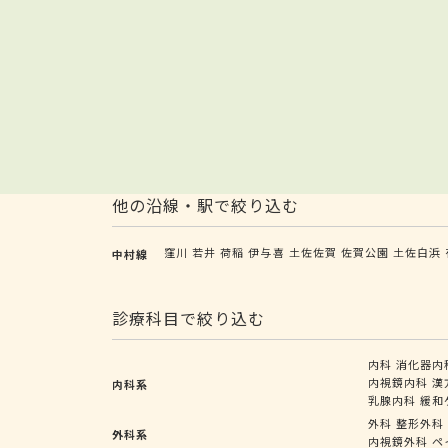
他の沿線・駅で絞り込む
窪川
若井
荷稲
伊与喜
土佐佐賀
佐賀公園
土佐白浜
中村線
診療科目で絞り込む
内科
消化器内
内視鏡内科
漢
内科系
乳腺内科
緩和
外科
整形外科
外科系
内視鏡外科
ペ