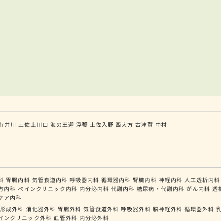
有井川
土佐上川口
海の王迎
浮鞭
土佐入野
西大方
古津賀
中村
科
胃腸内科
気管食道内科
呼吸器内科
循環器内科
腎臓内科
神経内科
人工透析内科
方内科
ペインクリニック内科
内分泌内科
代謝内科
糖尿病・代謝内科
がん内科
透
ケア内科
形成外科
消化器外科
胃腸外科
気管食道外科
呼吸器外科
脳神経外科
循環器外科
インクリニック外科
血管外科
内分泌外科