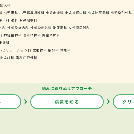
婦人科
科
小児眼科
小児耳鼻咽喉科
小児皮膚科
小児神経内科
小児泌尿器科
小児整形外科
ギー科
眼科
耳鼻咽喉科
外科
性感染症内科
性感染症外科
泌尿器科
女性泌尿器科
科
神経精神科
老年精神科
児童精神科
皮膚科
ハビリテーション科
放射線科
麻酔科
救急科
小児歯科
歯科口腔外科
悩みに寄り添うアプローチ
る
病気を知る
クリ