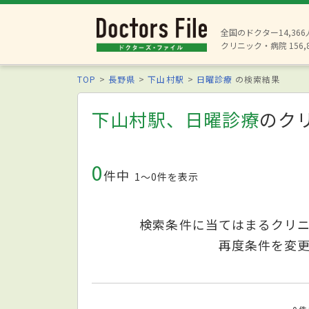
全国のドクター14,36
クリニック・病院 156,
TOP
長野県
下山村駅
日曜診療
の検索結果
下山村駅、日曜診療
のク
0
件中
1〜0件を表示
検索条件に当てはまるクリ
再度条件を変