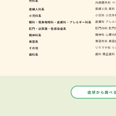
外科系
内視鏡外科
ペ
産婦人科
産科
産婦人科系
小児科
小児外
小児科系
皮膚科
アレル
眼科・耳鼻咽喉科・皮膚科・アレルギー科系
肛門内科
肛門
肛門・泌尿器・性感染症系
精神科
心療内
精神科系
美容外科
美容
美容系
リウマチ科
リ
その他
歯科
矯正歯科
歯科系
症状から調べ