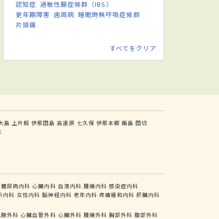
認知症
過敏性腸症候群（IBS）
更年期障害
歯周病
睡眠時無呼吸症候群
片頭痛
すべてをクリア
大島
上片桐
伊那田島
高遠原
七久保
伊那本郷
飯島
田切
木
糖尿病内科
心臓内科
血液内科
腫瘍内科
感染症内科
析内科
女性内科
脳神経内科
老年内科
疼痛緩和内科
肝臓内科
乳腺外科
心臓血管外科
心臓外科
腫瘍外科
胸部外科
腹部外科