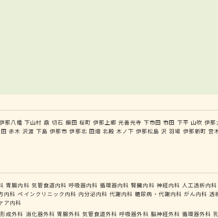
伊那八幡
下山村
鼎
切石
飯田
桜町
伊那上郷
元善光寺
下市田
市田
下平
山吹
伊那
宮田
赤木
沢渡
下島
伊那市
伊那北
田畑
北殿
木ノ下
伊那松島
沢
羽場
伊那新町
宮
科
胃腸内科
気管食道内科
呼吸器内科
循環器内科
腎臓内科
神経内科
人工透析内科
方内科
ペインクリニック内科
内分泌内科
代謝内科
糖尿病・代謝内科
がん内科
透
ケア内科
形成外科
消化器外科
胃腸外科
気管食道外科
呼吸器外科
脳神経外科
循環器外科