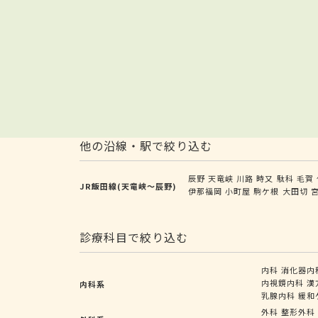
他の沿線・駅で絞り込む
辰野
天竜峡
川路
時又
駄科
毛賀
JR飯田線(天竜峡～辰野)
伊那福岡
小町屋
駒ケ根
大田切
診療科目で絞り込む
内科
消化器内
内視鏡内科
漢
内科系
乳腺内科
緩和
外科
整形外科