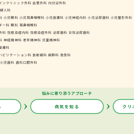
インクリニック外科
血管外科
内分泌外科
婦人科
科
小児眼科
小児耳鼻咽喉科
小児皮膚科
小児神経内科
小児泌尿器科
小児整形外科
ギー科
眼科
耳鼻咽喉科
外科
性感染症内科
性感染症外科
泌尿器科
女性泌尿器科
科
神経精神科
老年精神科
児童精神科
皮膚科
ハビリテーション科
放射線科
麻酔科
救急科
小児歯科
歯科口腔外科
悩みに寄り添うアプローチ
る
病気を知る
クリ