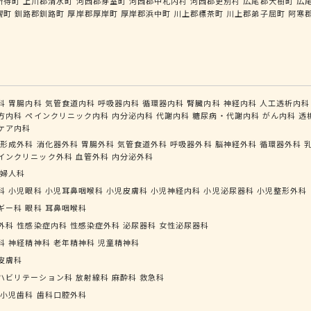
新得町
上川郡清水町
河西郡芽室町
河西郡中札内村
河西郡更別村
広尾郡大樹町
広
幌町
釧路郡釧路町
厚岸郡厚岸町
厚岸郡浜中町
川上郡標茶町
川上郡弟子屈町
阿寒
科
胃腸内科
気管食道内科
呼吸器内科
循環器内科
腎臓内科
神経内科
人工透析内科
方内科
ペインクリニック内科
内分泌内科
代謝内科
糖尿病・代謝内科
がん内科
透
ケア内科
形成外科
消化器外科
胃腸外科
気管食道外科
呼吸器外科
脳神経外科
循環器外科
インクリニック外科
血管外科
内分泌外科
婦人科
科
小児眼科
小児耳鼻咽喉科
小児皮膚科
小児神経内科
小児泌尿器科
小児整形外科
ギー科
眼科
耳鼻咽喉科
外科
性感染症内科
性感染症外科
泌尿器科
女性泌尿器科
科
神経精神科
老年精神科
児童精神科
皮膚科
ハビリテーション科
放射線科
麻酔科
救急科
小児歯科
歯科口腔外科