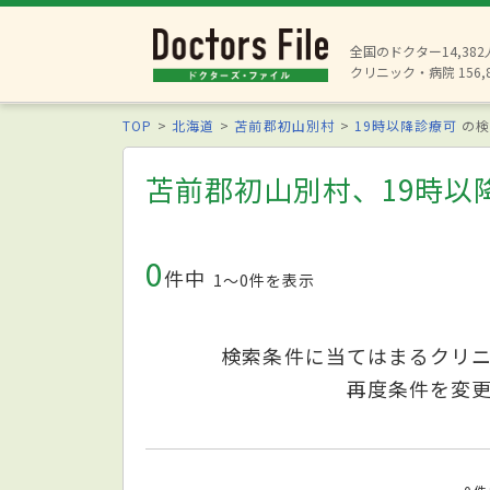
全国のドクター14,38
クリニック・病院 156,
TOP
北海道
苫前郡初山別村
19時以降診療可
の検
苫前郡初山別村、19時以
0
件中
1〜0件を表示
検索条件に当てはまるクリ
再度条件を変