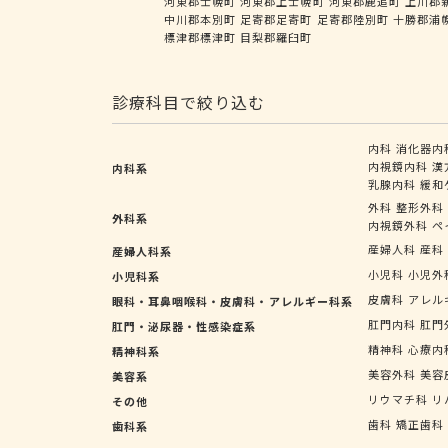
河東郡士幌町
河東郡上士幌町
河東郡鹿追町
上川郡
中川郡本別町
足寄郡足寄町
足寄郡陸別町
十勝郡浦
標津郡標津町
目梨郡羅臼町
診療科目で絞り込む
内科
消化器内
内視鏡内科
漢
内科系
乳腺内科
緩和
外科
整形外科
外科系
内視鏡外科
ペ
産婦人科
産科
産婦人科系
小児科
小児外
小児科系
皮膚科
アレル
眼科・耳鼻咽喉科・皮膚科・アレルギー科系
肛門内科
肛門
肛門・泌尿器・性感染症系
精神科
心療内
精神科系
美容外科
美容
美容系
リウマチ科
リ
その他
歯科
矯正歯科
歯科系