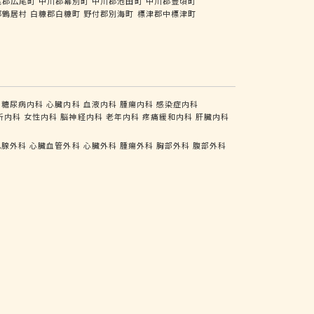
尾郡広尾町
中川郡幕別町
中川郡池田町
中川郡豊頃町
郡鶴居村
白糠郡白糠町
野付郡別海町
標津郡中標津町
糖尿病内科
心臓内科
血液内科
腫瘍内科
感染症内科
析内科
女性内科
脳神経内科
老年内科
疼痛緩和内科
肝臓内科
乳腺外科
心臓血管外科
心臓外科
腫瘍外科
胸部外科
腹部外科