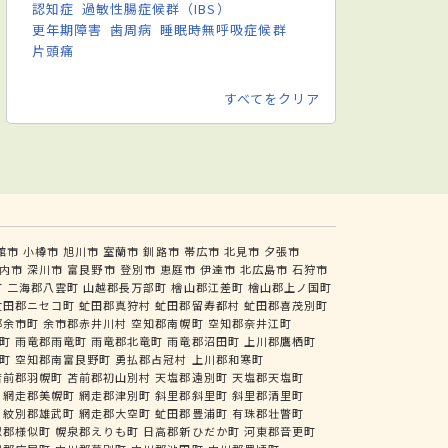
認知症
過敏性腸症候群（IBS）
更年期障害
歯周病
睡眠時無呼吸症候群
片頭痛
すべてをクリア
館市
小樽市
旭川市
室蘭市
釧路市
帯広市
北見市
夕張市
内市
深川市
富良野市
登別市
恵庭市
伊達市
北広島市
石狩市
町
二海郡八雲町
山越郡長万部町
檜山郡江差町
檜山郡上ノ国町
虻田郡ニセコ町
虻田郡真狩村
虻田郡留寿都村
虻田郡喜茂別町
郡余市町
余市郡赤井川村
空知郡南幌町
空知郡奈井江町
町
雨竜郡雨竜町
雨竜郡北竜町
雨竜郡沼田町
上川郡鷹栖町
町
空知郡南富良野町
勇払郡占冠村
上川郡和寒町
苫前郡羽幌町
苫前郡初山別村
天塩郡遠別町
天塩郡天塩町
網走郡美幌町
網走郡津別町
斜里郡斜里町
斜里郡清里町
紋別郡雄武町
網走郡大空町
虻田郡豊浦町
有珠郡壮瞥町
似郡様似町
幌泉郡えりも町
日高郡新ひだか町
河東郡音更町