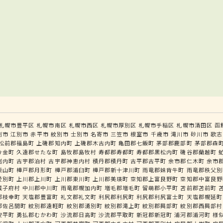
札幌市豊平区
札幌市南区
札幌市西区
札幌市厚別区
札幌市手稲区
札幌市清田区
函
別市
江別市
赤平市
紋別市
士別市
名寄市
三笠市
根室市
千歳市
滝川市
砂川市
歌志
松前郡福島町
上磯郡知内町
上磯郡木古内町
亀田郡七飯町
茅部郡鹿部町
茅部郡森
今金町
久遠郡せたな町
島牧郡島牧村
寿都郡寿都町
寿都郡黒松内町
磯谷郡蘭越町
岩内町
古宇郡泊村
古宇郡神恵内村
積丹郡積丹町
古平郡古平町
余市郡仁木町
余市
栗山町
樺戸郡月形町
樺戸郡浦臼町
樺戸郡新十津川町
雨竜郡妹背牛町
雨竜郡秩父別
愛別町
上川郡上川町
上川郡東川町
上川郡美瑛町
空知郡上富良野町
空知郡中富良野
威子府村
中川郡中川町
雨竜郡幌加内町
増毛郡増毛町
留萌郡小平町
苫前郡苫前町
郡枝幸町
天塩郡豊富町
礼文郡礼文町
利尻郡利尻町
利尻郡利尻富士町
天塩郡幌延町
郡佐呂間町
紋別郡遠軽町
紋別郡湧別町
紋別郡滝上町
紋別郡興部町
紋別郡西興部村
安平町
勇払郡むかわ町
沙流郡日高町
沙流郡平取町
新冠郡新冠町
浦河郡浦河町
様