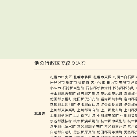
他の行政区で絞り込む
札幌市中央区
札幌市北区
札幌市東区
札幌市白石区
岩見沢市
網走市
留萌市
苫小牧市
稚内市
美唄市
芦
北斗市
石狩郡当別町
石狩郡新篠津村
松前郡松前町
檜山郡厚沢部町
爾志郡乙部町
奥尻郡奥尻町
瀬棚郡
虻田郡京極町
虻田郡倶知安町
岩内郡共和町
岩内郡
空知郡上砂川町
夕張郡由仁町
夕張郡長沼町
夕張郡
上川郡東神楽町
上川郡当麻町
上川郡比布町
上川郡
北海道
上川郡剣淵町
上川郡下川町
中川郡美深町
中川郡音
宗谷郡猿払村
枝幸郡浜頓別町
枝幸郡中頓別町
枝幸
斜里郡小清水町
常呂郡訓子府町
常呂郡置戸町
常呂
白老郡白老町
勇払郡厚真町
虻田郡洞爺湖町
勇払郡