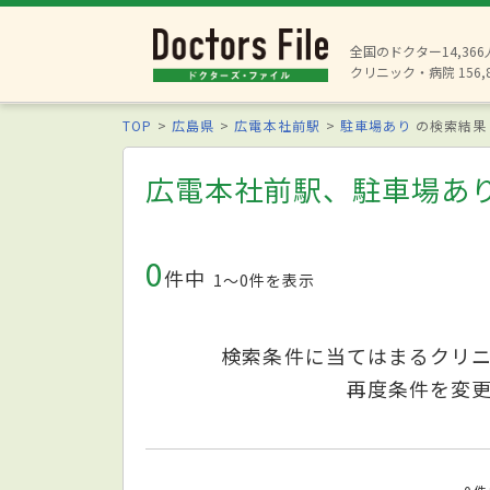
全国のドクター14,36
クリニック・病院 156,
TOP
広島県
広電本社前駅
駐車場あり
の検索結果
広電本社前駅、駐車場あ
0
件中
1〜0件を表示
検索条件に当てはまるクリ
再度条件を変