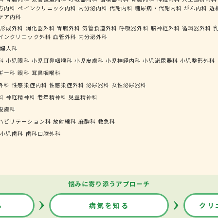
方内科
ペインクリニック内科
内分泌内科
代謝内科
糖尿病・代謝内科
がん内科
透
ケア内科
形成外科
消化器外科
胃腸外科
気管食道外科
呼吸器外科
脳神経外科
循環器外科
インクリニック外科
血管外科
内分泌外科
婦人科
科
小児眼科
小児耳鼻咽喉科
小児皮膚科
小児神経内科
小児泌尿器科
小児整形外科
ギー科
眼科
耳鼻咽喉科
外科
性感染症内科
性感染症外科
泌尿器科
女性泌尿器科
科
神経精神科
老年精神科
児童精神科
皮膚科
ハビリテーション科
放射線科
麻酔科
救急科
小児歯科
歯科口腔外科
悩みに寄り添うアプローチ
る
病気を知る
クリ