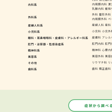
内視鏡内科
漢
内科系
乳腺内科
緩和
外科
整形外科
外科系
内視鏡外科
ペ
産婦人科
産科
産婦人科系
小児科
小児外
小児科系
皮膚科
アレル
眼科・耳鼻咽喉科・皮膚科・アレルギー科系
肛門内科
肛門
肛門・泌尿器・性感染症系
精神科
心療内
精神科系
美容外科
美容
美容系
リウマチ科
リ
その他
歯科
矯正歯科
歯科系
症状から調べ