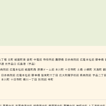
八丁堀
立町
紙屋町東
袋町
中電前
市役所前
鷹野橋
日赤病院前
広電本社前
御幸橋
岸通
元宇品口
広島港（宇品）
赤病院前
広電本社前
紙屋町西
原爆ドーム前
本川町
十日市町
土橋
小網町
天満町
観
橋
日赤病院前
広電本社前
御幸橋
皆実町六丁目
広大附属学校前
県病院前
宇品二丁
前
本川町
十日市町
横川一丁目
別院前
寺町
科
胃腸内科
気管食道内科
呼吸器内科
循環器内科
腎臓内科
神経内科
人工透析内科