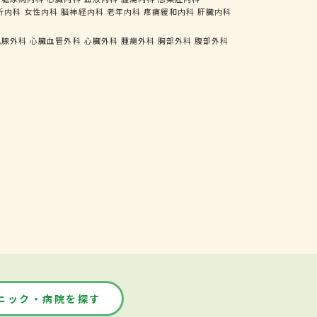
析内科
女性内科
脳神経内科
老年内科
疼痛緩和内科
肝臓内科
乳腺外科
心臓血管外科
心臓外科
腫瘍外科
胸部外科
腹部外科
ニック・病院を探す