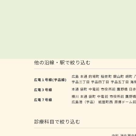
他の沿線・駅で絞り込む
広島
本通
的場町
稲荷町
銀山町
胡町
広電１号線(宇品線)
宇品三丁目
宇品四丁目
宇品五丁目
海
本通
袋町
中電前
市役所前
鷹野橋
日
広電３号線
横川
本通
袋町
中電前
市役所前
鷹野
広電７号線
広島港（宇品）
紙屋町西
原爆ドーム
診療科目で絞り込む
内科
消化器内