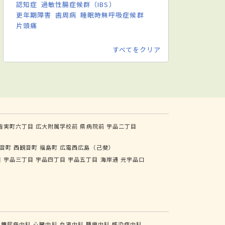
認知症
過敏性腸症候群（IBS）
更年期障害
歯周病
睡眠時無呼吸症候群
片頭痛
すべてをクリア
皆実町六丁目
広大附属学校前
県病院前
宇品二丁目
音町
西観音町
福島町
広電西広島（己斐）
目
宇品三丁目
宇品四丁目
宇品五丁目
海岸通
元宇品口
糖尿病内科
心臓内科
血液内科
腫瘍内科
感染症内科