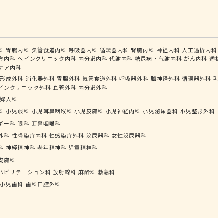
科
胃腸内科
気管食道内科
呼吸器内科
循環器内科
腎臓内科
神経内科
人工透析内科
方内科
ペインクリニック内科
内分泌内科
代謝内科
糖尿病・代謝内科
がん内科
透
ケア内科
形成外科
消化器外科
胃腸外科
気管食道外科
呼吸器外科
脳神経外科
循環器外科
インクリニック外科
血管外科
内分泌外科
婦人科
科
小児眼科
小児耳鼻咽喉科
小児皮膚科
小児神経内科
小児泌尿器科
小児整形外科
ギー科
眼科
耳鼻咽喉科
外科
性感染症内科
性感染症外科
泌尿器科
女性泌尿器科
科
神経精神科
老年精神科
児童精神科
皮膚科
ハビリテーション科
放射線科
麻酔科
救急科
小児歯科
歯科口腔外科