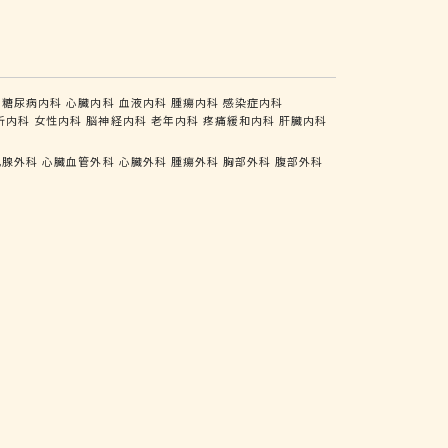
糖尿病内科
心臓内科
血液内科
腫瘍内科
感染症内科
析内科
女性内科
脳神経内科
老年内科
疼痛緩和内科
肝臓内科
乳腺外科
心臓血管外科
心臓外科
腫瘍外科
胸部外科
腹部外科