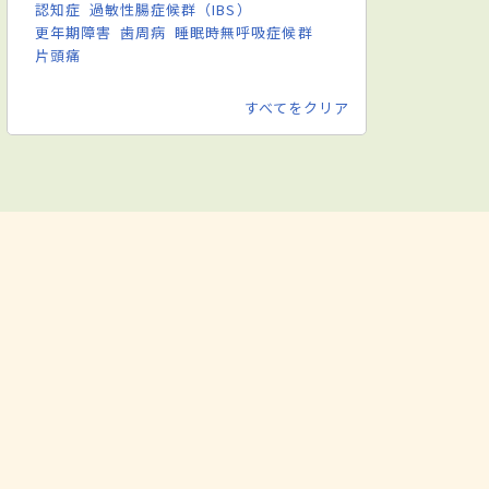
認知症
過敏性腸症候群（IBS）
更年期障害
歯周病
睡眠時無呼吸症候群
片頭痛
すべてをクリア