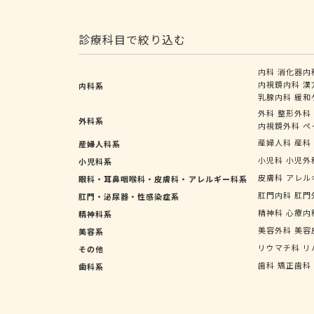
診療科目で絞り込む
内科
消化器内
内視鏡内科
漢
内科系
乳腺内科
緩和
外科
整形外科
外科系
内視鏡外科
ペ
産婦人科
産科
産婦人科系
小児科
小児外
小児科系
皮膚科
アレル
眼科・耳鼻咽喉科・皮膚科・アレルギー科系
肛門内科
肛門
肛門・泌尿器・性感染症系
精神科
心療内
精神科系
美容外科
美容
美容系
リウマチ科
リ
その他
歯科
矯正歯科
歯科系