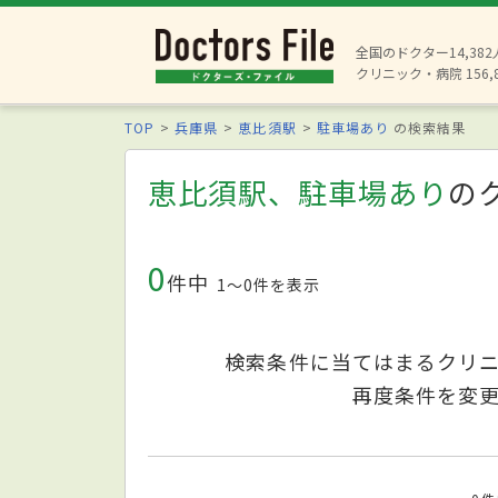
全国のドクター14,38
クリニック・病院 156,
TOP
兵庫県
恵比須駅
駐車場あり
の検索結果
恵比須駅、駐車場あり
の
0
件中
1〜0件を表示
検索条件に当てはまるクリ
再度条件を変