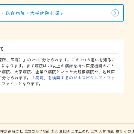
院・総合病院・大学病院を探す
て
療所、医院）」の2つに分けられます。この2つの違いを知るこ
うになります。まず病院は20以上の病床を持つ医療機関のこと
立病院、大学病院、企業立病院といった大規模病院や、地域医
に分けられます。
「病院」を検索するのがホスピタルズ・ファ
・ファイルとなります。
押部谷
緑が丘
広野ゴルフ場前
志染
恵比須
三木上の丸
三木
大村
樫山
市場
小野