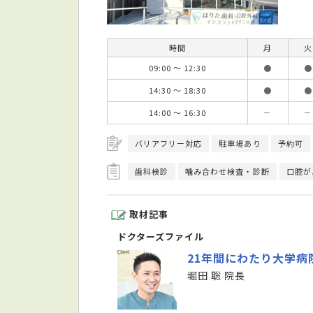
時間
月
火
09:00 ～ 12:30
●
●
14:30 ～ 18:30
●
●
14:00 ～ 16:30
－
－
バリアフリー対応
駐車場あり
予約可
歯科検診
噛み合わせ検査・診断
口腔が
取材記事
ドクターズファイル
21年間にわたり大学病
堀田 聡 院長