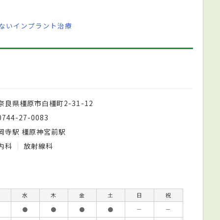
少ないインプラント治療
奈良県橿原市白橿町2-31-12
0744-27-0083
岡寺駅 橿原神宮前駅
内科
放射線科
水
木
金
土
日
祝
●
●
●
●
－
－