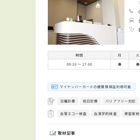
時間
月
火
09:30 ～ 17:00
●
●
マイナンバーカードの健康保険証利用可能
日曜診療
祝日診療
バリアフリー対応
血管エコー検査
血清学的検査
骨密度検
取材記事