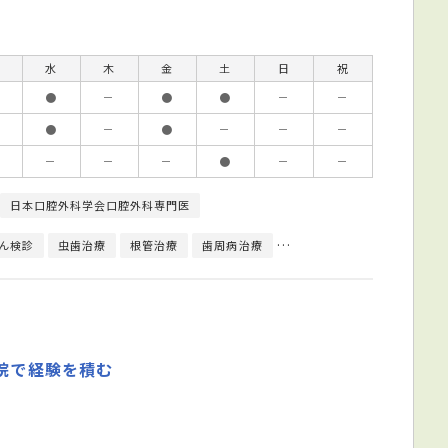
水
木
金
土
日
祝
●
－
●
●
－
－
●
－
●
－
－
－
－
－
－
●
－
－
日本口腔外科学会口腔外科専門医
ん検診
虫歯治療
根管治療
歯周病治療
親知らず治療
顎関節治療
院で経験を積む