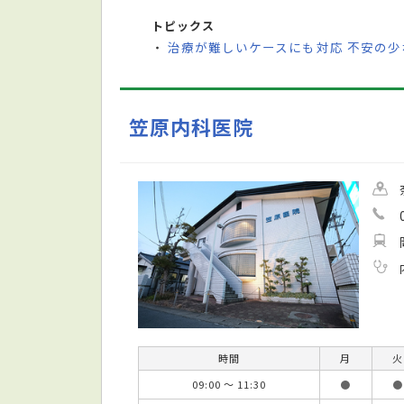
トピックス
治療が難しいケースにも対応 不安の
・
笠原内科医院
時間
月
火
09:00 ～ 11:30
●
●