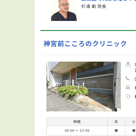
杉浦 剛 院長
神宮前こころのクリニック
時間
月
火
09:00 ～ 13:00
●
●