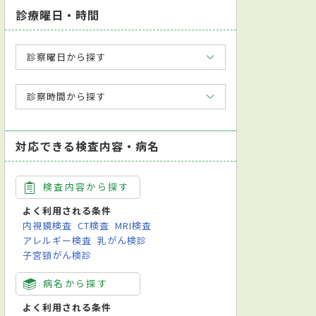
診療曜日・時間
診察曜日から探す
診察時間から探す
対応できる検査内容・病名
ドライマウス治療
入れ歯／義歯治療
PMTC
クリーニング
イン
検査内容から探す
よく利用される条件
内視鏡検査
CT検査
MRI検査
アレルギー検査
乳がん検診
子宮頸がん検診
病名から探す
よく利用される条件