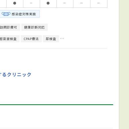
●
－
●
－
－
－
感染症対策実施
訪問診療可
健康診断対応
超音波検査
CPAP療法
尿検査
病原体検査（感染症検査）
便検査
するクリニック