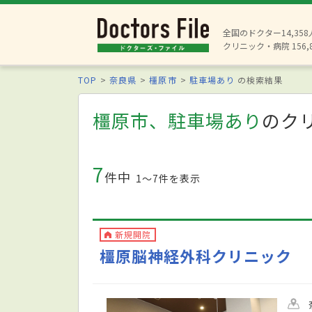
全国のドクター14,35
クリニック・病院 156,
TOP
奈良県
橿原市
駐車場あり
の検索結果
橿原市、駐車場あり
のク
7
件中
1〜7件を表示
新規開院
橿原脳神経外科クリニック