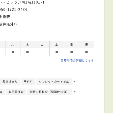
ト・ビレッジ内1階1101-1
050-1721-2434
金橋駅
脳神経外科
水
木
金
土
日
祝
●
●
○
●
●
●
診療時間の詳細はこちら
駐車場あり
予約可
クレジットカード対応
日本脳神経外科学会脳神経
査
心電図検査
神経心理検査（認知症検査）
超音波検査
MR検査