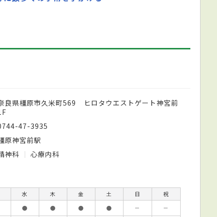
奈良県橿原市久米町569 ヒロタウエストゲート神宮前
1F
0744-47-3935
橿原神宮前駅
精神科
心療内科
水
木
金
土
日
祝
●
●
●
●
－
－