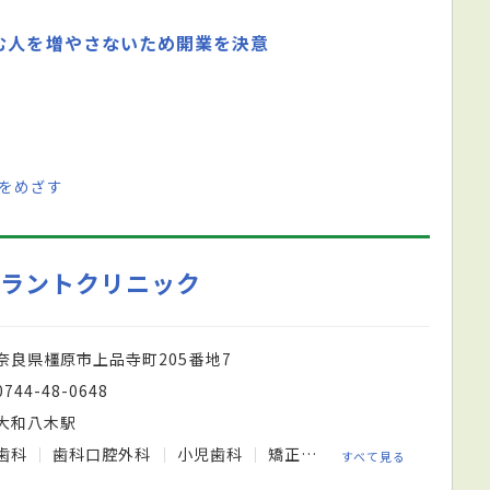
む人を増やさないため開業を決意
をめざす
プラントクリニック
奈良県橿原市上品寺町205番地7
0744-48-0648
大和八木駅
歯科
歯科口腔外科
小児歯科
矯正歯科
すべて見る