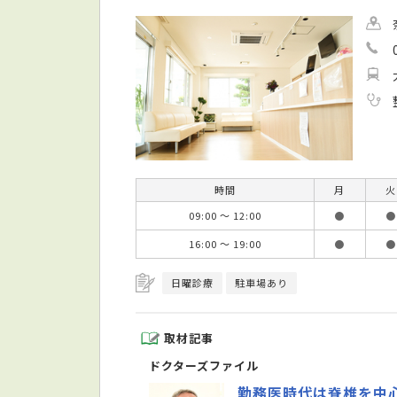
時間
月
火
09:00 ～ 12:00
●
●
16:00 ～ 19:00
●
●
日曜診療
駐車場あり
取材記事
ドクターズファイル
勤務医時代は脊椎を中