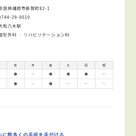
奈良県橿原市新賀町82-1
0744-29-0010
大和八木駅
整形外科
リハビリテーション科
水
木
金
土
日
祝
●
－
●
●
●
－
●
－
●
－
－
－
心に数多くの手術を手がける