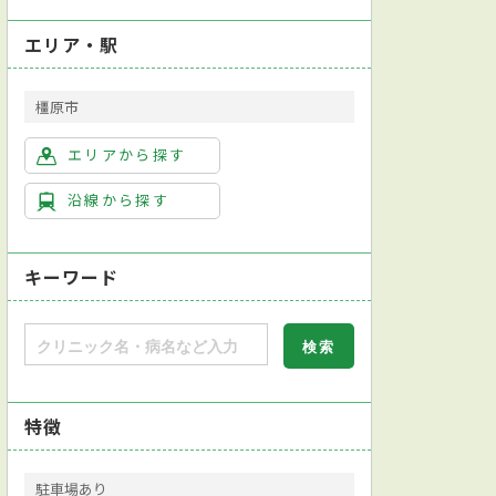
エリア・駅
橿原市
エリアから探す
沿線から探す
キーワード
外科専門医
日本脳神経血管内治療学会脳血管内治療専門医
指定自立支援医
CT検査
MRA検査
MRI検査
特徴
駐車場あり