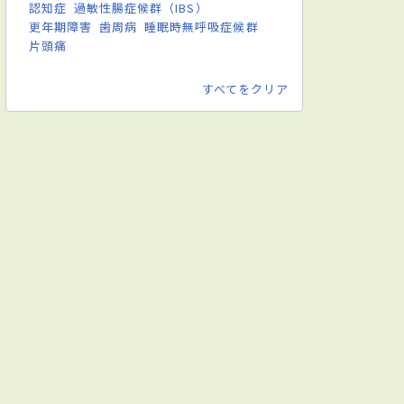
認知症
過敏性腸症候群（IBS）
更年期障害
歯周病
睡眠時無呼吸症候群
片頭痛
すべてをクリア