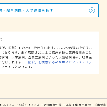
院・総合病院・大学病院を探す
て
療所、医院）」の2つに分けられます。この2つの違いを知るこ
うになります。まず病院は20以上の病床を持つ医療機関のこと
立病院、大学病院、企業立病院といった大規模病院や、地域医
に分けられます。
「病院」を検索するのがホスピタルズ・ファ
・ファイルとなります。
条
北１２条
さっぽろ
すすきの
中島公園
幌平橋
中の島
平岸
南平岸
澄川
自衛隊前