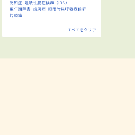
認知症
過敏性腸症候群（IBS）
更年期障害
歯周病
睡眠時無呼吸症候群
片頭痛
すべてをクリア