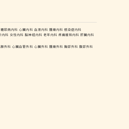
糖尿病内科
心臓内科
血液内科
腫瘍内科
感染症内科
析内科
女性内科
脳神経内科
老年内科
疼痛緩和内科
肝臓内科
乳腺外科
心臓血管外科
心臓外科
腫瘍外科
胸部外科
腹部外科