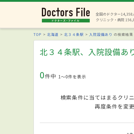
全国のドクター14,35
クリニック・病院 156,
TOP
北海道
北３４条駅
入院設備あり
の検索結果
北３４条駅、入院設備あ
0
件中
1〜0件を表示
検索条件に当てはまるクリ
再度条件を変