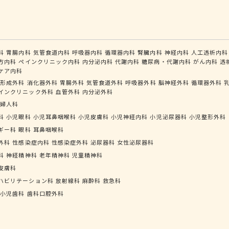
科
胃腸内科
気管食道内科
呼吸器内科
循環器内科
腎臓内科
神経内科
人工透析内科
方内科
ペインクリニック内科
内分泌内科
代謝内科
糖尿病・代謝内科
がん内科
透
ケア内科
形成外科
消化器外科
胃腸外科
気管食道外科
呼吸器外科
脳神経外科
循環器外科
インクリニック外科
血管外科
内分泌外科
婦人科
科
小児眼科
小児耳鼻咽喉科
小児皮膚科
小児神経内科
小児泌尿器科
小児整形外科
ギー科
眼科
耳鼻咽喉科
外科
性感染症内科
性感染症外科
泌尿器科
女性泌尿器科
科
神経精神科
老年精神科
児童精神科
皮膚科
ハビリテーション科
放射線科
麻酔科
救急科
小児歯科
歯科口腔外科