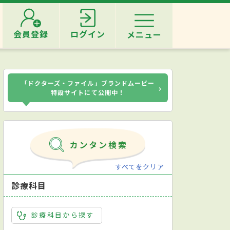
会員登録
ログイン
メニュー
「ドクターズ・ファイル」ブランドムービー
›
特設サイトにて公開中！
すべてをクリア
診療科目
診療科目から探す