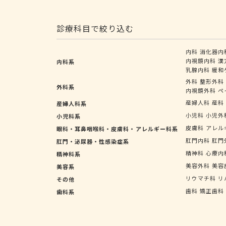
診療科目で絞り込む
内科
消化器内
内視鏡内科
漢
内科系
乳腺内科
緩和
外科
整形外科
外科系
内視鏡外科
ペ
産婦人科
産科
産婦人科系
小児科
小児外
小児科系
皮膚科
アレル
眼科・耳鼻咽喉科・皮膚科・アレルギー科系
肛門内科
肛門
肛門・泌尿器・性感染症系
精神科
心療内
精神科系
美容外科
美容
美容系
リウマチ科
リ
その他
歯科
矯正歯科
歯科系