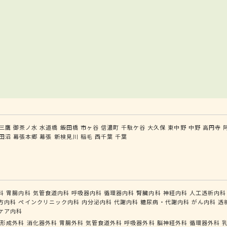
三鷹
御茶ノ水
水道橋
飯田橋
市ヶ谷
信濃町
千駄ケ谷
大久保
東中野
中野
高円寺
田沼
幕張本郷
幕張
新検見川
稲毛
西千葉
千葉
科
胃腸内科
気管食道内科
呼吸器内科
循環器内科
腎臓内科
神経内科
人工透析内科
方内科
ペインクリニック内科
内分泌内科
代謝内科
糖尿病・代謝内科
がん内科
透
ケア内科
形成外科
消化器外科
胃腸外科
気管食道外科
呼吸器外科
脳神経外科
循環器外科