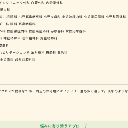
インクリニック外科
血管外科
内分泌外科
婦人科
科
小児眼科
小児耳鼻咽喉科
小児皮膚科
小児神経内科
小児泌尿器科
小児整形外科
ギー科
眼科
耳鼻咽喉科
外科
性感染症内科
性感染症外科
泌尿器科
女性泌尿器科
科
神経精神科
老年精神科
児童精神科
皮膚科
ハビリテーション科
放射線科
麻酔科
救急科
小児歯科
歯科口腔外科
のアクセスが便利なため、周辺の住宅地にはファミリー層も多く暮らす。浅草のよう
悩みに寄り添うアプローチ