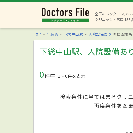
全国のドクター14,38
クリニック・病院 156,
TOP
千葉県
下総中山駅
入院設備あり
の検索結果
下総中山駅、入院設備あ
0
件中
1〜0件を表示
検索条件に当てはまるクリ
再度条件を変