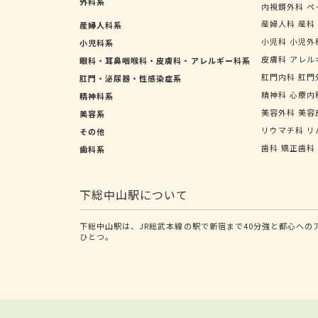
外科系
内視鏡外科
ペ
産婦人科
産科
産婦人科系
小児科
小児外
小児科系
皮膚科
アレル
眼科・耳鼻咽喉科・皮膚科・アレルギー科系
肛門内科
肛門
肛門・泌尿器・性感染症系
精神科
心療内
精神科系
美容外科
美容
美容系
リウマチ科
リ
その他
歯科
矯正歯科
歯科系
下総中山駅について
下総中山駅は、JR総武本線の駅で新宿まで40分強と都心へ
ひとつ。