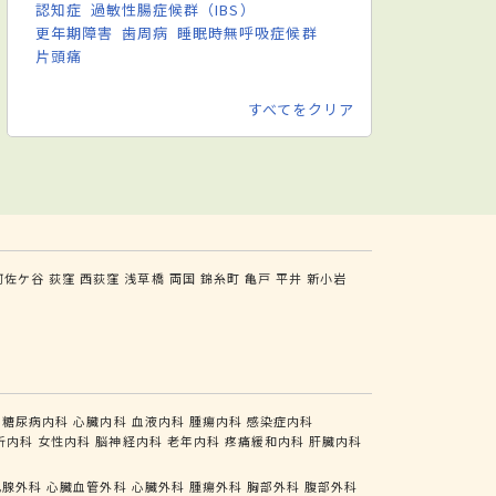
認知症
過敏性腸症候群（IBS）
更年期障害
歯周病
睡眠時無呼吸症候群
片頭痛
すべてをクリア
阿佐ケ谷
荻窪
西荻窪
浅草橋
両国
錦糸町
亀戸
平井
新小岩
糖尿病内科
心臓内科
血液内科
腫瘍内科
感染症内科
析内科
女性内科
脳神経内科
老年内科
疼痛緩和内科
肝臓内科
乳腺外科
心臓血管外科
心臓外科
腫瘍外科
胸部外科
腹部外科