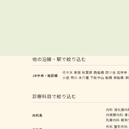
他の沿線・駅で絞り込む
代々木
新宿
秋葉原
西船橋
四ツ谷
吉祥寺
JR中央・総武線
小岩
市川
本八幡
下総中山
船橋
東船橋
津
診療科目で絞り込む
内科
消化器内
内視鏡内科
漢
内科系
乳腺内科
緩和
外科
整形外科