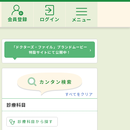
会員登録
ログイン
メニュー
「ドクターズ・ファイル」ブランドムービー
›
特設サイトにて公開中！
すべてをクリア
診療科目
診療科目から探す