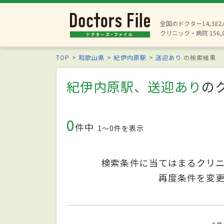
全国のドクター14,38
クリニック・病院 156,
TOP
和歌山県
紀伊内原駅
送迎あり
の検索結果
紀伊内原駅、送迎あり
の
0
件中
1〜0件を表示
検索条件に当てはまるクリ
再度条件を変