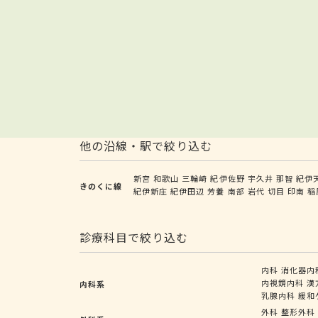
他の沿線・駅で絞り込む
新宮
和歌山
三輪崎
紀伊佐野
宇久井
那智
紀伊
きのくに線
紀伊新庄
紀伊田辺
芳養
南部
岩代
切目
印南
稲
診療科目で絞り込む
内科
消化器内
内視鏡内科
漢
内科系
乳腺内科
緩和
外科
整形外科