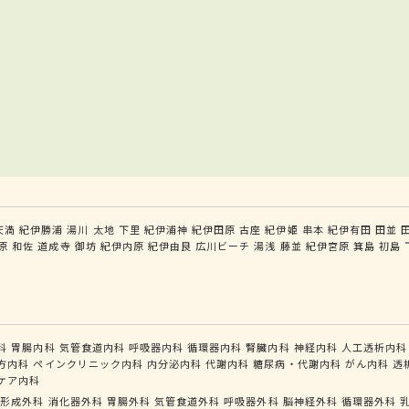
天満
紀伊勝浦
湯川
太地
下里
紀伊浦神
紀伊田原
古座
紀伊姫
串本
紀伊有田
田並
原
和佐
道成寺
御坊
紀伊内原
紀伊由良
広川ビーチ
湯浅
藤並
紀伊宮原
箕島
初島
科
胃腸内科
気管食道内科
呼吸器内科
循環器内科
腎臓内科
神経内科
人工透析内科
方内科
ペインクリニック内科
内分泌内科
代謝内科
糖尿病・代謝内科
がん内科
透
ケア内科
形成外科
消化器外科
胃腸外科
気管食道外科
呼吸器外科
脳神経外科
循環器外科