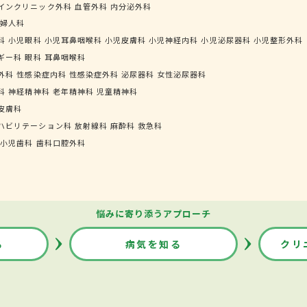
インクリニック外科
血管外科
内分泌外科
婦人科
科
小児眼科
小児耳鼻咽喉科
小児皮膚科
小児神経内科
小児泌尿器科
小児整形外科
ギー科
眼科
耳鼻咽喉科
外科
性感染症内科
性感染症外科
泌尿器科
女性泌尿器科
科
神経精神科
老年精神科
児童精神科
皮膚科
ハビリテーション科
放射線科
麻酔科
救急科
小児歯科
歯科口腔外科
悩みに寄り添うアプローチ
る
病気を知る
クリ