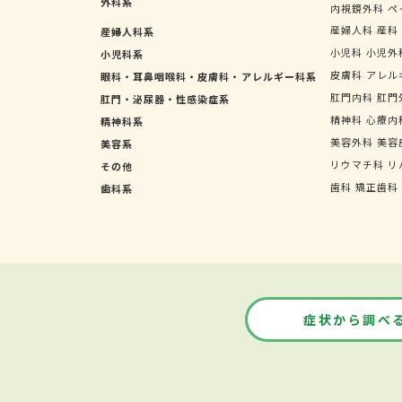
外科系
内視鏡外科
ペ
産婦人科
産科
産婦人科系
小児科
小児外
小児科系
皮膚科
アレル
眼科・耳鼻咽喉科・皮膚科・アレルギー科系
肛門内科
肛門
肛門・泌尿器・性感染症系
精神科
心療内
精神科系
美容外科
美容
美容系
リウマチ科
リ
その他
歯科
矯正歯科
歯科系
症状から調べ