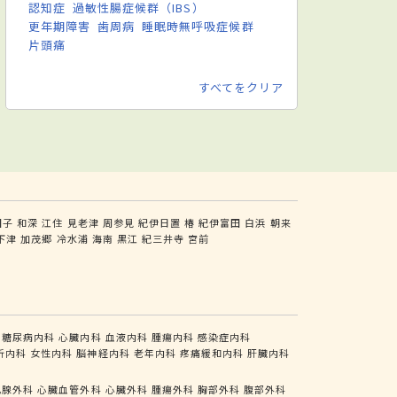
認知症
過敏性腸症候群（IBS）
更年期障害
歯周病
睡眠時無呼吸症候群
片頭痛
すべてをクリア
田子
和深
江住
見老津
周参見
紀伊日置
椿
紀伊富田
白浜
朝来
下津
加茂郷
冷水浦
海南
黒江
紀三井寺
宮前
糖尿病内科
心臓内科
血液内科
腫瘍内科
感染症内科
析内科
女性内科
脳神経内科
老年内科
疼痛緩和内科
肝臓内科
乳腺外科
心臓血管外科
心臓外科
腫瘍外科
胸部外科
腹部外科