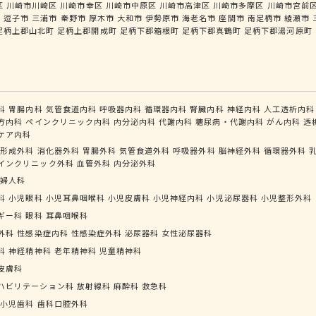
区
川崎市川崎区
川崎市幸区
川崎市中原区
川崎市高津区
川崎市多摩区
川崎市宮前
市
逗子市
三浦市
秦野市
厚木市
大和市
伊勢原市
海老名市
座間市
南足柄市
綾瀬市
足柄上郡山北町
足柄上郡開成町
足柄下郡箱根町
足柄下郡真鶴町
足柄下郡湯河原町
科
胃腸内科
気管食道内科
呼吸器内科
循環器内科
腎臓内科
神経内科
人工透析内科
方内科
ペインクリニック内科
内分泌内科
代謝内科
糖尿病・代謝内科
がん内科
透
ケア内科
形成外科
消化器外科
胃腸外科
気管食道外科
呼吸器外科
脳神経外科
循環器外科
インクリニック外科
血管外科
内分泌外科
婦人科
科
小児眼科
小児耳鼻咽喉科
小児皮膚科
小児神経内科
小児泌尿器科
小児整形外科
ギー科
眼科
耳鼻咽喉科
外科
性感染症内科
性感染症外科
泌尿器科
女性泌尿器科
科
神経精神科
老年精神科
児童精神科
皮膚科
ハビリテーション科
放射線科
麻酔科
救急科
小児歯科
歯科口腔外科