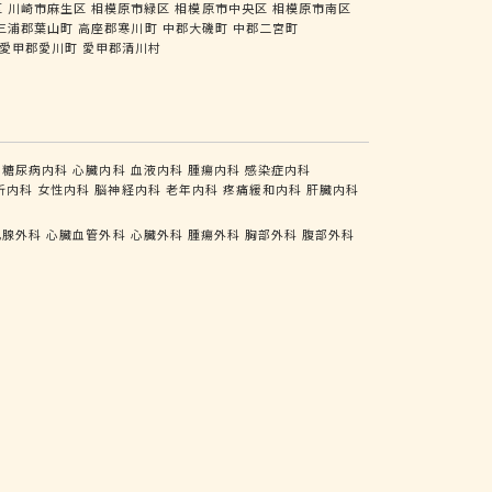
区
川崎市麻生区
相模原市緑区
相模原市中央区
相模原市南区
三浦郡葉山町
高座郡寒川町
中郡大磯町
中郡二宮町
愛甲郡愛川町
愛甲郡清川村
糖尿病内科
心臓内科
血液内科
腫瘍内科
感染症内科
析内科
女性内科
脳神経内科
老年内科
疼痛緩和内科
肝臓内科
乳腺外科
心臓血管外科
心臓外科
腫瘍外科
胸部外科
腹部外科