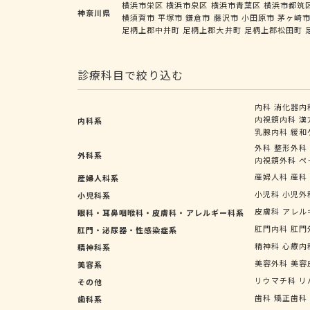
横浜市栄区
横浜市泉区
横浜市青葉区
横浜市都筑
神奈川県
横須賀市
平塚市
鎌倉市
藤沢市
小田原市
茅ヶ崎
足柄上郡中井町
足柄上郡大井町
足柄上郡松田町
診療科目で絞り込む
内科
消化器内
内視鏡内科
漢
内科系
乳腺内科
緩和
外科
整形外科
外科系
内視鏡外科
ペ
産婦人科
産科
産婦人科系
小児科
小児外
小児科系
皮膚科
アレル
眼科・耳鼻咽喉科・皮膚科・アレルギー科系
肛門内科
肛門
肛門・泌尿器・性感染症系
精神科
心療内
精神科系
美容外科
美容
美容系
リウマチ科
リ
その他
歯科
矯正歯科
歯科系