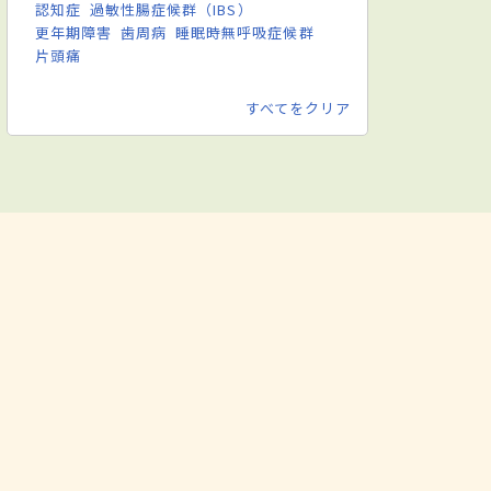
認知症
過敏性腸症候群（IBS）
更年期障害
歯周病
睡眠時無呼吸症候群
片頭痛
すべてをクリア