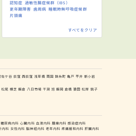
認知症
過敏性腸症候群（IBS）
更年期障害
歯周病
睡眠時無呼吸症候群
片頭痛
すべてをクリア
阿佐ケ谷
荻窪
西荻窪
浅草橋
両国
錦糸町
亀戸
平井
新小岩
東
松尾
横芝
飯倉
八日市場
干潟
旭
飯岡
倉橋
猿田
松岸
銚子
糖尿病内科
心臓内科
血液内科
腫瘍内科
感染症内科
析内科
女性内科
脳神経内科
老年内科
疼痛緩和内科
肝臓内科