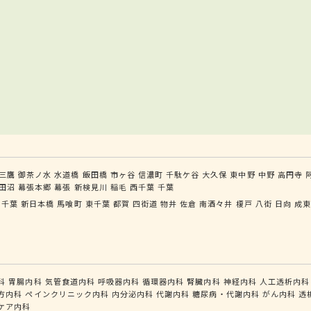
三鷹
御茶ノ水
水道橋
飯田橋
市ヶ谷
信濃町
千駄ケ谷
大久保
東中野
中野
高円寺
田沼
幕張本郷
幕張
新検見川
稲毛
西千葉
千葉
千葉
新日本橋
馬喰町
東千葉
都賀
四街道
物井
佐倉
南酒々井
榎戸
八街
日向
成
科
胃腸内科
気管食道内科
呼吸器内科
循環器内科
腎臓内科
神経内科
人工透析内科
方内科
ペインクリニック内科
内分泌内科
代謝内科
糖尿病・代謝内科
がん内科
透
ケア内科