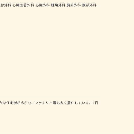
乳腺外科
心臓血管外科
心臓外科
腫瘍外科
胸部外科
腹部外科
かな住宅街が広がり、ファミリー層も多く居住している。1日