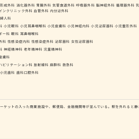
形成外科
消化器外科
胃腸外科
気管食道外科
呼吸器外科
脳神経外科
循環器外科
インクリニック外科
血管外科
内分泌外科
婦人科
科
小児眼科
小児耳鼻咽喉科
小児皮膚科
小児神経内科
小児泌尿器科
小児整形外科
ギー科
眼科
耳鼻咽喉科
外科
性感染症内科
性感染症外科
泌尿器科
女性泌尿器科
科
神経精神科
老年精神科
児童精神科
皮膚科
ハビリテーション科
放射線科
麻酔科
救急科
小児歯科
歯科口腔外科
ーケットの入った商業施設や、郵便局、金融機関等が並んでいる。駅を外れると静