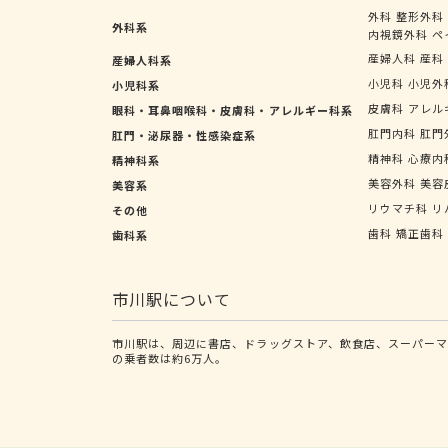
外科
整形外科
外科系
内視鏡外科
ペ
産婦人科
産科
産婦人科系
小児科
小児外
小児科系
皮膚科
アレル
眼科・耳鼻咽喉科・皮膚科・アレルギー科系
肛門内科
肛門
肛門・泌尿器・性感染症系
精神科
心療内
精神科系
美容外科
美容
美容系
リウマチ科
リ
その他
歯科
矯正歯科
歯科系
市川駅について
市川駅は、周辺に書店、ドラッグストア、飲食店、スーパーマ
の乗者数は約6万人。