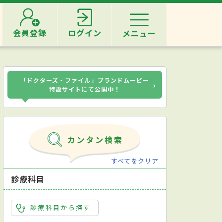
会員登録
ログイン
メニュー
「ドクターズ・ファイル」ブランドムービー
›
特設サイトにて公開中！
すべてをクリア
診療科目
診療科目から探す