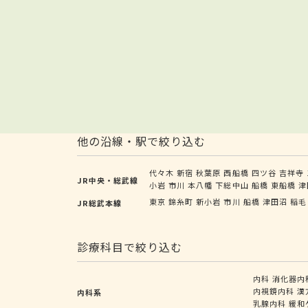
他の沿線・駅で絞り込む
代々木
新宿
秋葉原
西船橋
四ツ谷
吉祥寺
JR中央・総武線
小岩
市川
本八幡
下総中山
船橋
東船橋
津
東京
錦糸町
新小岩
市川
船橋
津田沼
稲毛
JR総武本線
診療科目で絞り込む
内科
消化器内
内視鏡内科
漢
内科系
乳腺内科
緩和