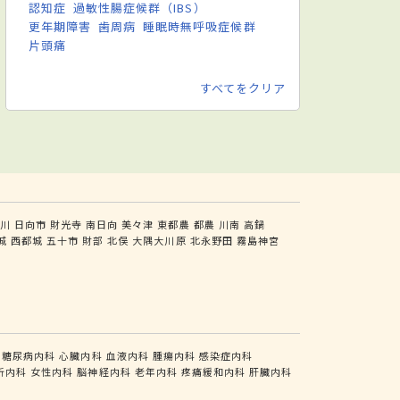
認知症
過敏性腸症候群（IBS）
更年期障害
歯周病
睡眠時無呼吸症候群
片頭痛
すべてをクリア
川
日向市
財光寺
南日向
美々津
東都農
都農
川南
高鍋
城
西都城
五十市
財部
北俣
大隅大川原
北永野田
霧島神宮
糖尿病内科
心臓内科
血液内科
腫瘍内科
感染症内科
析内科
女性内科
脳神経内科
老年内科
疼痛緩和内科
肝臓内科