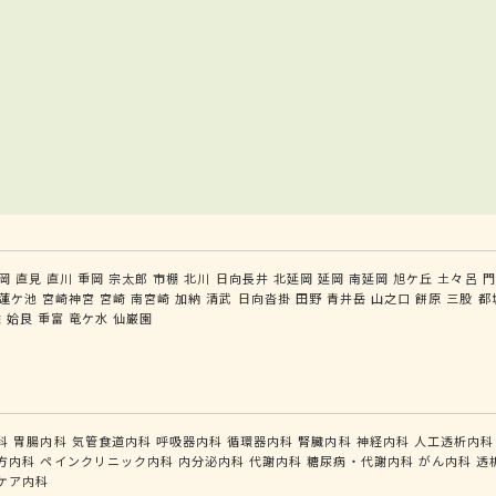
岡
直見
直川
重岡
宗太郎
市棚
北川
日向長井
北延岡
延岡
南延岡
旭ケ丘
土々呂
門
蓮ケ池
宮崎神宮
宮崎
南宮崎
加納
清武
日向沓掛
田野
青井岳
山之口
餅原
三股
都
佐
姶良
重富
竜ケ水
仙巌園
科
胃腸内科
気管食道内科
呼吸器内科
循環器内科
腎臓内科
神経内科
人工透析内科
方内科
ペインクリニック内科
内分泌内科
代謝内科
糖尿病・代謝内科
がん内科
透
ケア内科