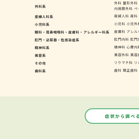
外科
整形外科
外科系
内視鏡外科
ペ
産婦人科
産科
産婦人科系
小児科
小児外
小児科系
皮膚科
アレル
眼科・耳鼻咽喉科・皮膚科・アレルギー科系
肛門内科
肛門
肛門・泌尿器・性感染症系
精神科
心療内
精神科系
美容外科
美容
美容系
リウマチ科
リ
その他
歯科
矯正歯科
歯科系
症状から調べ