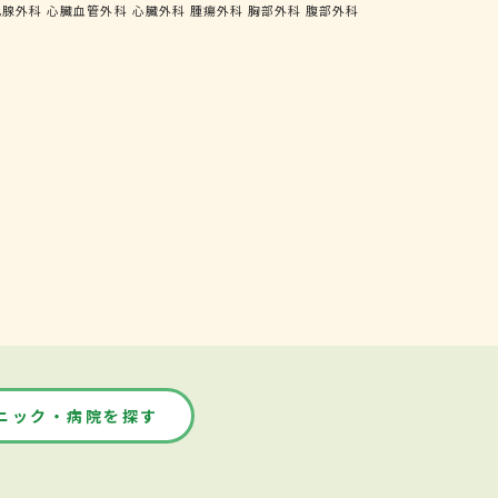
乳腺外科
心臓血管外科
心臓外科
腫瘍外科
胸部外科
腹部外科
ニック・病院を探す