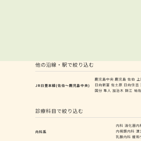
他の沿線・駅で絞り込む
鹿児島中央
鹿児島
佐伯
上
日向新富
佐土原
日向住吉
JR日豊本線(佐伯～鹿児島中央)
国分
隼人
加治木
錦江
帖
診療科目で絞り込む
内科
消化器内
内視鏡内科
漢
内科系
乳腺内科
緩和