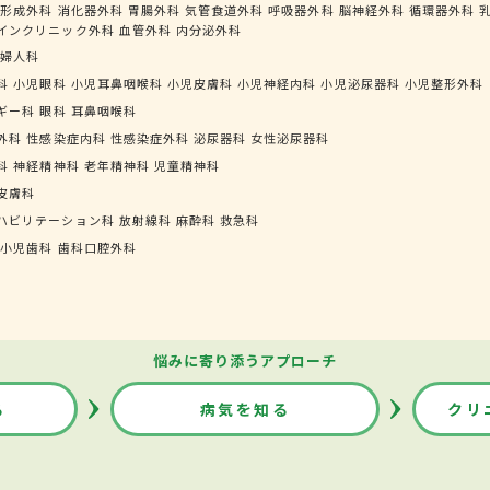
形成外科
消化器外科
胃腸外科
気管食道外科
呼吸器外科
脳神経外科
循環器外科
インクリニック外科
血管外科
内分泌外科
婦人科
科
小児眼科
小児耳鼻咽喉科
小児皮膚科
小児神経内科
小児泌尿器科
小児整形外科
ギー科
眼科
耳鼻咽喉科
外科
性感染症内科
性感染症外科
泌尿器科
女性泌尿器科
科
神経精神科
老年精神科
児童精神科
皮膚科
ハビリテーション科
放射線科
麻酔科
救急科
小児歯科
歯科口腔外科
悩みに寄り添うアプローチ
る
病気を知る
クリ