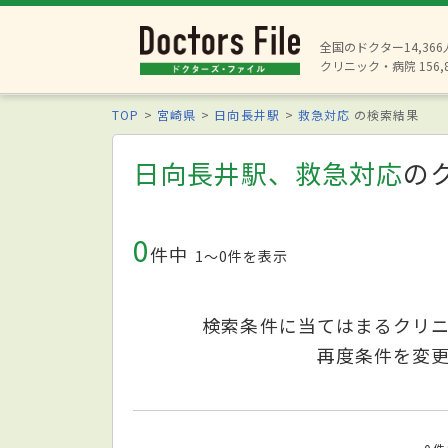
全国のドクター14,36
クリニック・病院 156,
TOP
宮崎県
日向長井駅
救急対応
の検索結果
日向長井駅、救急対応
の
0
件中
1〜0件を表示
検索条件に当てはまるクリ
再度条件を変