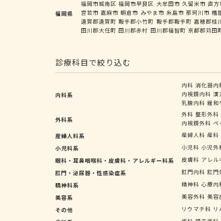
福岡市城南区
福岡市早良区
大牟田市
久留米市
直方
宮若市
嘉麻市
朝倉市
みやま市
糸島市
那珂川市
糟
福岡県
遠賀郡遠賀町
鞍手郡小竹町
鞍手郡鞍手町
嘉穂郡桂
田川郡大任町
田川郡赤村
田川郡福智町
京都郡苅田
診療科目で絞り込む
内科
消化器内
内視鏡内科
漢
内科系
乳腺内科
緩和
外科
整形外科
外科系
内視鏡外科
ペ
産婦人科
産科
産婦人科系
小児科
小児外
小児科系
皮膚科
アレル
眼科・耳鼻咽喉科・皮膚科・アレルギー科系
肛門内科
肛門
肛門・泌尿器・性感染症系
精神科
心療内
精神科系
美容外科
美容
美容系
リウマチ科
リ
その他
歯科
矯正歯科