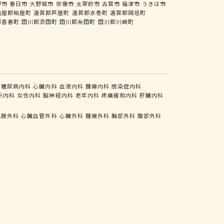
野市
春日市
大野城市
宗像市
太宰府市
古賀市
福津市
うきは市
糟屋郡粕屋町
遠賀郡芦屋町
遠賀郡水巻町
遠賀郡岡垣町
郡香春町
田川郡添田町
田川郡糸田町
田川郡川崎町
糖尿病内科
心臓内科
血液内科
腫瘍内科
感染症内科
析内科
女性内科
脳神経内科
老年内科
疼痛緩和内科
肝臓内科
乳腺外科
心臓血管外科
心臓外科
腫瘍外科
胸部外科
腹部外科