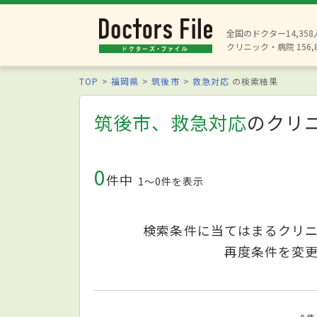
全国のドクター14,35
クリニック・病院 156,
TOP
福岡県
筑後市
救急対応
の検索結果
筑後市、救急対応
のクリ
0
件中
1〜0件を表示
検索条件に当てはまるクリ
再度条件を変