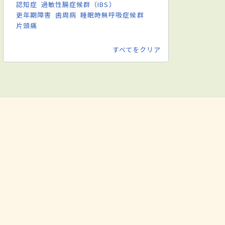
認知症
過敏性腸症候群（IBS）
更年期障害
歯周病
睡眠時無呼吸症候群
片頭痛
すべてをクリア