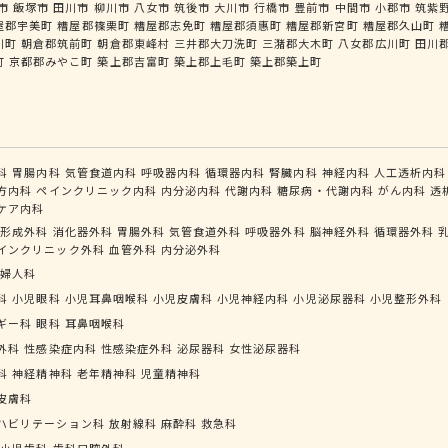
市
飯塚市
田川市
柳川市
八女市
筑後市
大川市
行橋市
豊前市
中間市
小郡市
筑紫
屋郡宇美町
糟屋郡篠栗町
糟屋郡志免町
糟屋郡須惠町
糟屋郡新宮町
糟屋郡久山町
川町
朝倉郡筑前町
朝倉郡東峰村
三井郡大刀洗町
三潴郡大木町
八女郡広川町
田川
町
京都郡みやこ町
築上郡吉富町
築上郡上毛町
築上郡築上町
科
胃腸内科
気管食道内科
呼吸器内科
循環器内科
腎臓内科
神経内科
人工透析内科
方内科
ペインクリニック内科
内分泌内科
代謝内科
糖尿病・代謝内科
がん内科
透
ケア内科
形成外科
消化器外科
胃腸外科
気管食道外科
呼吸器外科
脳神経外科
循環器外科
インクリニック外科
血管外科
内分泌外科
婦人科
科
小児眼科
小児耳鼻咽喉科
小児皮膚科
小児神経内科
小児泌尿器科
小児整形外科
ギー科
眼科
耳鼻咽喉科
外科
性感染症内科
性感染症外科
泌尿器科
女性泌尿器科
科
神経精神科
老年精神科
児童精神科
皮膚科
ハビリテーション科
放射線科
麻酔科
救急科
小児歯科
歯科口腔外科