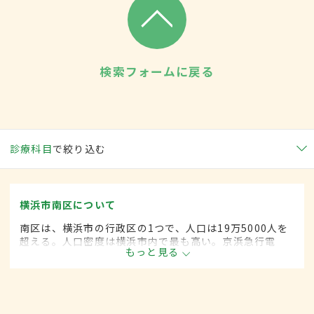
検索フォームに戻る
診療科目
で絞り込む
横浜市南区について
南区は、横浜市の行政区の1つで、人口は19万5000人を
超える。人口密度は横浜市内で最も高い。京浜急行電
もっと見る
鉄、横浜市営地下鉄ブルーラインが通り、住宅地はもち
ろん、文化施設、公共施設、地区センター、学校などが
建ち並んでいる。