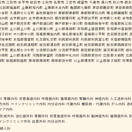
別市
江別市
赤平市
紋別市
士別市
名寄市
三笠市
根室市
千歳市
滝川市
砂川市
歌志
松前郡福島町
上磯郡知内町
上磯郡木古内町
亀田郡七飯町
茅部郡鹿部町
茅部郡森
今金町
久遠郡せたな町
島牧郡島牧村
寿都郡寿都町
寿都郡黒松内町
磯谷郡蘭越町
岩内町
古宇郡泊村
古宇郡神恵内村
積丹郡積丹町
古平郡古平町
余市郡仁木町
余市
栗山町
樺戸郡月形町
樺戸郡浦臼町
樺戸郡新十津川町
雨竜郡妹背牛町
雨竜郡秩父別
愛別町
上川郡上川町
上川郡東川町
上川郡美瑛町
空知郡上富良野町
空知郡中富良野
威子府村
中川郡中川町
雨竜郡幌加内町
増毛郡増毛町
留萌郡小平町
苫前郡苫前町
郡枝幸町
天塩郡豊富町
礼文郡礼文町
利尻郡利尻町
利尻郡利尻富士町
天塩郡幌延町
郡佐呂間町
紋別郡遠軽町
紋別郡湧別町
紋別郡滝上町
紋別郡興部町
紋別郡西興部村
安平町
勇払郡むかわ町
沙流郡日高町
沙流郡平取町
新冠郡新冠町
浦河郡浦河町
様
新得町
上川郡清水町
河西郡芽室町
河西郡中札内村
河西郡更別村
広尾郡大樹町
広
幌町
釧路郡釧路町
厚岸郡厚岸町
厚岸郡浜中町
川上郡標茶町
川上郡弟子屈町
阿寒
科
胃腸内科
気管食道内科
呼吸器内科
循環器内科
腎臓内科
神経内科
人工透析内科
方内科
ペインクリニック内科
内分泌内科
代謝内科
糖尿病・代謝内科
がん内科
透
ケア内科
形成外科
消化器外科
胃腸外科
気管食道外科
呼吸器外科
脳神経外科
循環器外科
インクリニック外科
血管外科
内分泌外科
婦人科