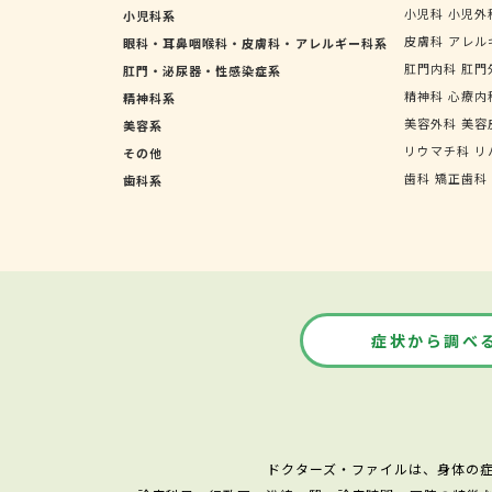
小児科
小児外
小児科系
皮膚科
アレル
眼科・耳鼻咽喉科・皮膚科・アレルギー科系
肛門内科
肛門
肛門・泌尿器・性感染症系
精神科
心療内
精神科系
美容外科
美容
美容系
リウマチ科
リ
その他
歯科
矯正歯科
歯科系
症状から調べ
ドクターズ・ファイルは、身体の