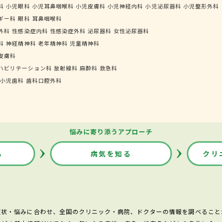
科
小児眼科
小児耳鼻咽喉科
小児皮膚科
小児神経内科
小児泌尿器科
小児整形外科
ギー科
眼科
耳鼻咽喉科
外科
性感染症内科
性感染症外科
泌尿器科
女性泌尿器科
科
神経精神科
老年精神科
児童精神科
皮膚科
ハビリテーション科
放射線科
麻酔科
救急科
小児歯科
歯科口腔外科
悩みに寄り添うアプローチ
る
病気を知る
クリ
症状・悩みに合わせ、全国のクリニック・病院、ドクターの情報を調べること