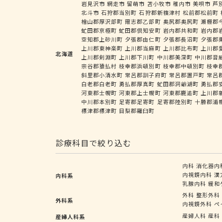
岩見沢市
網走市
留萌市
苫小牧市
稚内市
美唄市
芦
北斗市
石狩郡当別町
石狩郡新篠津村
松前郡松前町
檜山郡厚沢部町
爾志郡乙部町
奥尻郡奥尻町
瀬棚郡
虻田郡京極町
虻田郡倶知安町
岩内郡共和町
岩内郡
空知郡上砂川町
夕張郡由仁町
夕張郡長沼町
夕張郡
上川郡東神楽町
上川郡当麻町
上川郡比布町
上川郡
北海道
上川郡剣淵町
上川郡下川町
中川郡美深町
中川郡音
宗谷郡猿払村
枝幸郡浜頓別町
枝幸郡中頓別町
枝幸
斜里郡小清水町
常呂郡訓子府町
常呂郡置戸町
常呂
白老郡白老町
勇払郡厚真町
虻田郡洞爺湖町
勇払郡
河東郡士幌町
河東郡上士幌町
河東郡鹿追町
上川郡
中川郡本別町
足寄郡足寄町
足寄郡陸別町
十勝郡浦
標津郡標津町
目梨郡羅臼町
診療科目で絞り込む
内科
消化器内
内視鏡内科
漢
内科系
乳腺内科
緩和
外科
整形外科
外科系
内視鏡外科
ペ
産婦人科
産科
産婦人科系