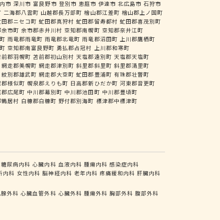
内市
深川市
富良野市
登別市
恵庭市
伊達市
北広島市
石狩市
町
二海郡八雲町
山越郡長万部町
檜山郡江差町
檜山郡上ノ国町
虻田郡ニセコ町
虻田郡真狩村
虻田郡留寿都村
虻田郡喜茂別町
郡余市町
余市郡赤井川村
空知郡南幌町
空知郡奈井江町
町
雨竜郡雨竜町
雨竜郡北竜町
雨竜郡沼田町
上川郡鷹栖町
町
空知郡南富良野町
勇払郡占冠村
上川郡和寒町
苫前郡羽幌町
苫前郡初山別村
天塩郡遠別町
天塩郡天塩町
網走郡美幌町
網走郡津別町
斜里郡斜里町
斜里郡清里町
紋別郡雄武町
網走郡大空町
虻田郡豊浦町
有珠郡壮瞥町
似郡様似町
幌泉郡えりも町
日高郡新ひだか町
河東郡音更町
尾郡広尾町
中川郡幕別町
中川郡池田町
中川郡豊頃町
郡鶴居村
白糠郡白糠町
野付郡別海町
標津郡中標津町
糖尿病内科
心臓内科
血液内科
腫瘍内科
感染症内科
析内科
女性内科
脳神経内科
老年内科
疼痛緩和内科
肝臓内科
乳腺外科
心臓血管外科
心臓外科
腫瘍外科
胸部外科
腹部外科