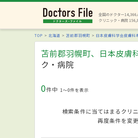
全国のドクター14,36
クリニック・病院 156,
TOP
北海道
苫前郡羽幌町
日本皮膚科学会皮膚科
苫前郡羽幌町、日本皮膚
ク・病院
0
件中
1〜0件を表示
検索条件に当てはまるクリ
再度条件を変