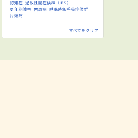
認知症
過敏性腸症候群（IBS）
更年期障害
歯周病
睡眠時無呼吸症候群
片頭痛
すべてをクリア