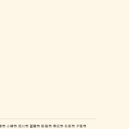
館市
小樽市
旭川市
室蘭市
釧路市
帯広市
北見市
夕張市