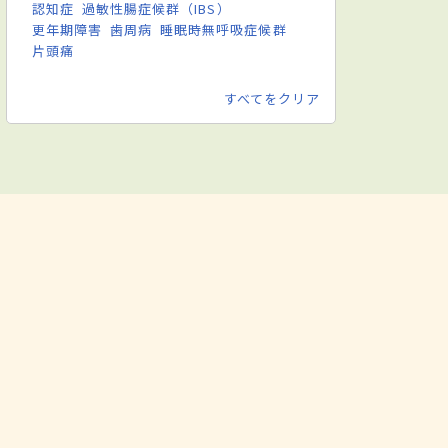
認知症
過敏性腸症候群（IBS）
更年期障害
歯周病
睡眠時無呼吸症候群
片頭痛
すべてをクリア