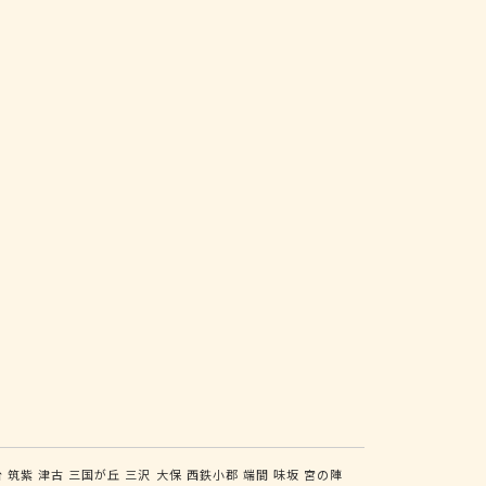
台
筑紫
津古
三国が丘
三沢
大保
西鉄小郡
端間
味坂
宮の陣