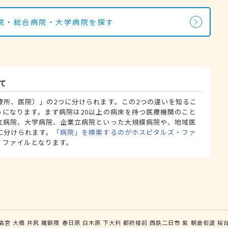
院・総合病院・大学病院を探す
て
療所、医院）」の2つに分けられます。この2つの違いを知るこ
うになります。まず病院は20以上の病床を持つ医療機関のこと
立病院、大学病院、企業立病院といった大規模病院や、地域医
に分けられます。
「病院」を検索するのがホスピタルズ・ファ
・ファイルとなります。
高宮
大橋
井尻
雑餉隈
春日原
白木原
下大利
都府楼前
西鉄二日市
紫
朝倉街道
桜