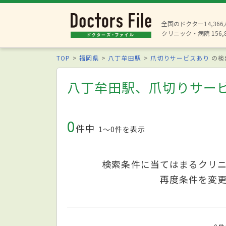
全国のドクター14,36
クリニック・病院 156,
TOP
福岡県
八丁牟田駅
爪切りサービスあり
の検
八丁牟田駅、爪切りサー
0
件中
1〜0件を表示
検索条件に当てはまるクリ
再度条件を変