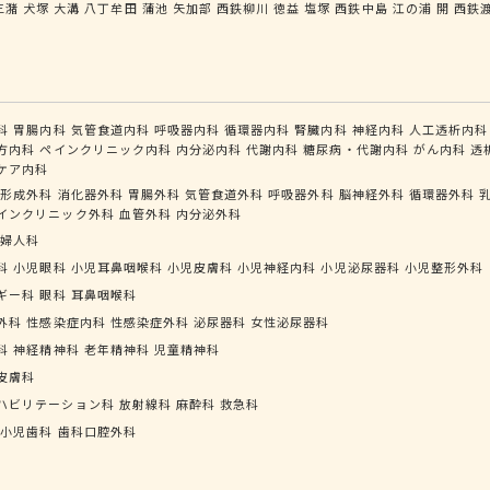
三潴
犬塚
大溝
八丁牟田
蒲池
矢加部
西鉄柳川
徳益
塩塚
西鉄中島
江の浦
開
西鉄
科
胃腸内科
気管食道内科
呼吸器内科
循環器内科
腎臓内科
神経内科
人工透析内科
方内科
ペインクリニック内科
内分泌内科
代謝内科
糖尿病・代謝内科
がん内科
透
ケア内科
形成外科
消化器外科
胃腸外科
気管食道外科
呼吸器外科
脳神経外科
循環器外科
インクリニック外科
血管外科
内分泌外科
婦人科
科
小児眼科
小児耳鼻咽喉科
小児皮膚科
小児神経内科
小児泌尿器科
小児整形外科
ギー科
眼科
耳鼻咽喉科
外科
性感染症内科
性感染症外科
泌尿器科
女性泌尿器科
科
神経精神科
老年精神科
児童精神科
皮膚科
ハビリテーション科
放射線科
麻酔科
救急科
小児歯科
歯科口腔外科