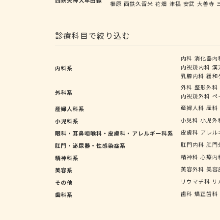
櫛原
西鉄久留米
花畑
津福
安武
大善寺
診療科目で絞り込む
内科
消化器内
内視鏡内科
漢
内科系
乳腺内科
緩和
外科
整形外科
外科系
内視鏡外科
ペ
産婦人科
産科
産婦人科系
小児科
小児外
小児科系
皮膚科
アレル
眼科・耳鼻咽喉科・皮膚科・アレルギー科系
肛門内科
肛門
肛門・泌尿器・性感染症系
精神科
心療内
精神科系
美容外科
美容
美容系
リウマチ科
リ
その他
歯科
矯正歯科
歯科系