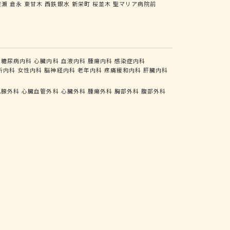
渡瀬
倉永
東甘木
西鉄銀水
新栄町
桜並木
聖マリア病院前
糖尿病内科
心臓内科
血液内科
腫瘍内科
感染症内科
析内科
女性内科
脳神経内科
老年内科
疼痛緩和内科
肝臓内科
乳腺外科
心臓血管外科
心臓外科
腫瘍外科
胸部外科
腹部外科