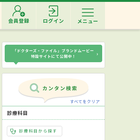
会員登録
ログイン
メニュー
「ドクターズ・ファイル」ブランドムービー
›
特設サイトにて公開中！
すべてをクリア
診療科目
診療科目から探す