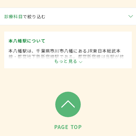
診療科目
で絞り込む
本八幡駅について
本八幡駅は、千葉県市川市八幡にあるJR東日本総武本
線・都営地下鉄新宿線駅である。都営新宿線は当駅が終
もっと見る
着駅であり、かつJR総武本線との接続駅となっている。
周辺には金融機関・行政機関・商業施設が立ち並び、多
くの面で市の中心となっている。
PAGE TOP