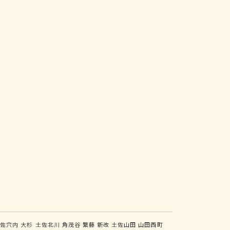
土佐穴内
大杉
土佐北川
角茂谷
繁藤
新改
土佐山田
山田西町