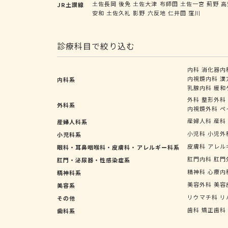
土佐長岡
後免
土佐大津
布師田
土佐一宮
薊野
高
JR土讃線
安和
土佐久礼
影野
六反地
仁井田
窪川
診療科目で絞り込む
内科
消化器内
内視鏡内科
漢
内科系
乳腺内科
緩和
外科
整形外科
外科系
内視鏡外科
ペ
産婦人科
産科
産婦人科系
小児科
小児外
小児科系
皮膚科
アレル
眼科・耳鼻咽喉科・皮膚科・アレルギー科系
肛門内科
肛門
肛門・泌尿器・性感染症系
精神科
心療内
精神科系
美容外科
美容
美容系
リウマチ科
リ
その他
歯科
矯正歯科
歯科系