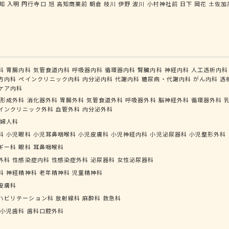
知
入明
円行寺口
旭
高知商業前
朝倉
枝川
伊野
波川
小村神社前
日下
岡花
土佐加
科
胃腸内科
気管食道内科
呼吸器内科
循環器内科
腎臓内科
神経内科
人工透析内科
方内科
ペインクリニック内科
内分泌内科
代謝内科
糖尿病・代謝内科
がん内科
透
ケア内科
形成外科
消化器外科
胃腸外科
気管食道外科
呼吸器外科
脳神経外科
循環器外科
インクリニック外科
血管外科
内分泌外科
婦人科
科
小児眼科
小児耳鼻咽喉科
小児皮膚科
小児神経内科
小児泌尿器科
小児整形外科
ギー科
眼科
耳鼻咽喉科
外科
性感染症内科
性感染症外科
泌尿器科
女性泌尿器科
科
神経精神科
老年精神科
児童精神科
皮膚科
ハビリテーション科
放射線科
麻酔科
救急科
小児歯科
歯科口腔外科