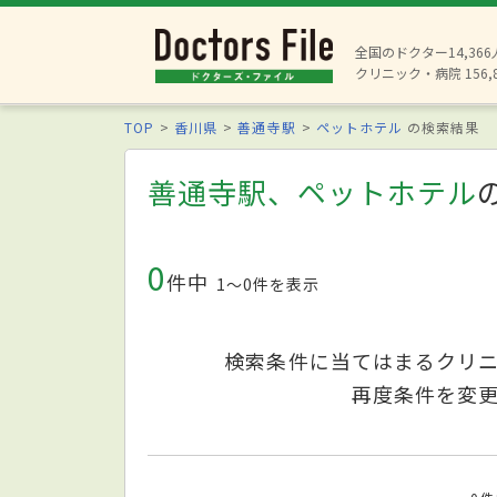
全国のドクター14,36
クリニック・病院 156,
TOP
香川県
善通寺駅
ペットホテル
の検索結果
善通寺駅、ペットホテル
0
件中
1〜0件を表示
検索条件に当てはまるクリ
再度条件を変