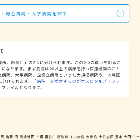
院・総合病院・大学病院を探す
て
療所、医院）」の2つに分けられます。この2つの違いを知るこ
うになります。まず病院は20以上の病床を持つ医療機関のこと
立病院、大学病院、企業立病院といった大規模病院や、地域医
に分けられます。
「病院」を検索するのがホスピタルズ・ファ
・ファイルとなります。
坪尻
箸蔵
佃
阿波池田
三縄
祖谷口
阿波川口
小歩危
大歩危
土佐岩原
豊永
大田口