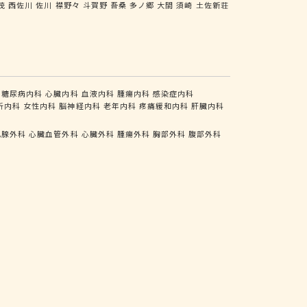
茂
西佐川
佐川
襟野々
斗賀野
吾桑
多ノ郷
大間
須崎
土佐新荘
糖尿病内科
心臓内科
血液内科
腫瘍内科
感染症内科
析内科
女性内科
脳神経内科
老年内科
疼痛緩和内科
肝臓内科
乳腺外科
心臓血管外科
心臓外科
腫瘍外科
胸部外科
腹部外科