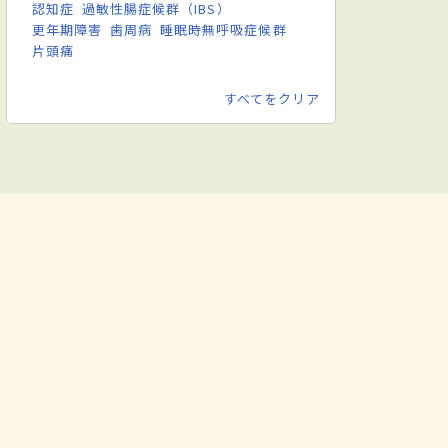
認知症
過敏性腸症候群（IBS）
更年期障害
歯周病
睡眠時無呼吸症候群
片頭痛
すべてをクリア