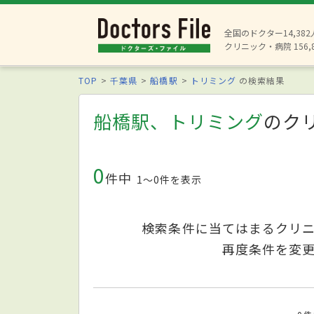
全国のドクター14,38
クリニック・病院 156,
TOP
千葉県
船橋駅
トリミング
の検索結果
船橋駅、トリミング
のク
0
件中
1〜0件を表示
検索条件に当てはまるクリ
再度条件を変