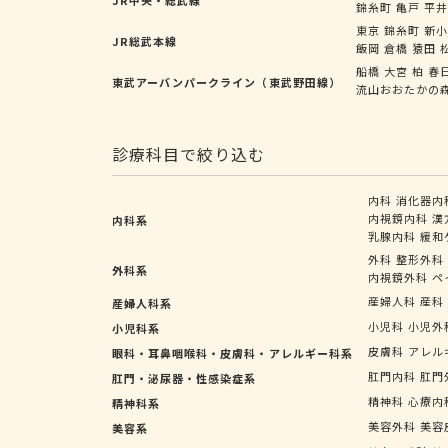
錦糸町
亀戸
平
東京
錦糸町
新
JR総武本線
飯岡
倉橋
猿田
船橋
大宮
柏
春
東武アーバンパークライン（東武野田線）
流山おおたかの
診療科目で絞り込む
内科
消化器内
内視鏡内科
漢
内科系
乳腺内科
緩和
外科
整形外科
外科系
内視鏡外科
ペ
産婦人科
産科
産婦人科系
小児科
小児外
小児科系
皮膚科
アレル
眼科・耳鼻咽喉科・皮膚科・アレルギー科系
肛門内科
肛門
肛門・泌尿器・性感染症系
精神科
心療内
精神科系
美容外科
美容
美容系