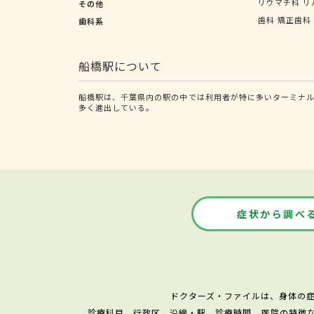
リウマチ科
リ
その他
歯科
矯正歯科
歯科系
船橋駅について
船橋駅は、千葉県内の駅の中では利用者が特に多いターミナル
多く進出している。
症状から調べ
ドクターズ・ファイルは、身体の
診療科目、行政区、沿線・駅、診療時間、医院の特徴