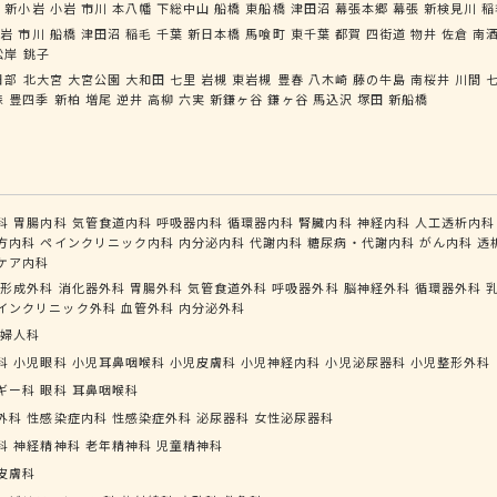
井
新小岩
小岩
市川
本八幡
下総中山
船橋
東船橋
津田沼
幕張本郷
幕張
新検見川
稲
小岩
市川
船橋
津田沼
稲毛
千葉
新日本橋
馬喰町
東千葉
都賀
四街道
物井
佐倉
南
松岸
銚子
日部
北大宮
大宮公園
大和田
七里
岩槻
東岩槻
豊春
八木崎
藤の牛島
南桜井
川間
森
豊四季
新柏
増尾
逆井
高柳
六実
新鎌ヶ谷
鎌ヶ谷
馬込沢
塚田
新船橋
科
胃腸内科
気管食道内科
呼吸器内科
循環器内科
腎臓内科
神経内科
人工透析内科
方内科
ペインクリニック内科
内分泌内科
代謝内科
糖尿病・代謝内科
がん内科
透
ケア内科
形成外科
消化器外科
胃腸外科
気管食道外科
呼吸器外科
脳神経外科
循環器外科
インクリニック外科
血管外科
内分泌外科
婦人科
科
小児眼科
小児耳鼻咽喉科
小児皮膚科
小児神経内科
小児泌尿器科
小児整形外科
ギー科
眼科
耳鼻咽喉科
外科
性感染症内科
性感染症外科
泌尿器科
女性泌尿器科
科
神経精神科
老年精神科
児童精神科
皮膚科