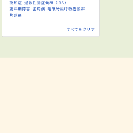
認知症
過敏性腸症候群（IBS）
更年期障害
歯周病
睡眠時無呼吸症候群
片頭痛
すべてをクリア