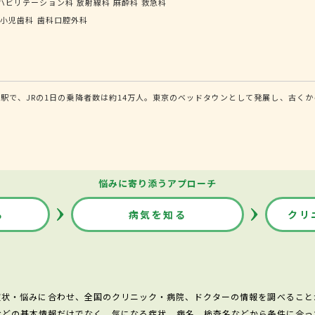
ハビリテーション科
放射線科
麻酔科
救急科
小児歯科
歯科口腔外科
駅で、JRの1日の乗降者数は約14万人。東京のベッドタウンとして発展し、古く
悩みに寄り添うアプローチ
る
病気を知る
クリ
症状・悩みに合わせ、全国のクリニック・病院、ドクターの情報を調べること
などの基本情報だけでなく、気になる症状、病名、検査名などから条件に合っ