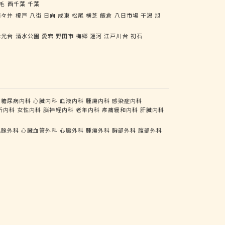
毛
西千葉
千葉
酒々井
榎戸
八街
日向
成東
松尾
横芝
飯倉
八日市場
干潟
旭
七光台
清水公園
愛宕
野田市
梅郷
運河
江戸川台
初石
糖尿病内科
心臓内科
血液内科
腫瘍内科
感染症内科
析内科
女性内科
脳神経内科
老年内科
疼痛緩和内科
肝臓内科
乳腺外科
心臓血管外科
心臓外科
腫瘍外科
胸部外科
腹部外科