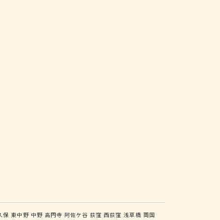
久保
東中野
中野
高円寺
阿佐ケ谷
荻窪
西荻窪
浅草橋
両国