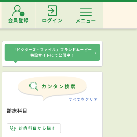
会員登録
ログイン
メニュー
「ドクターズ・ファイル」ブランドムービー
›
特設サイトにて公開中！
すべてをクリア
診療科目
診療科目から探す