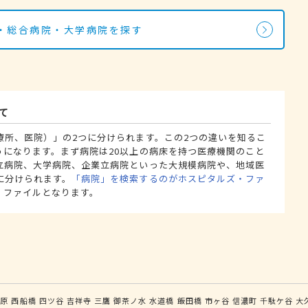
・総合病院・大学病院を探す
て
療所、医院）」の2つに分けられます。この2つの違いを知るこ
うになります。まず病院は20以上の病床を持つ医療機関のこと
立病院、大学病院、企業立病院といった大規模病院や、地域医
に分けられます。
「病院」を検索するのがホスピタルズ・ファ
・ファイルとなります。
葉原
西船橋
四ツ谷
吉祥寺
三鷹
御茶ノ水
水道橋
飯田橋
市ヶ谷
信濃町
千駄ケ谷
大