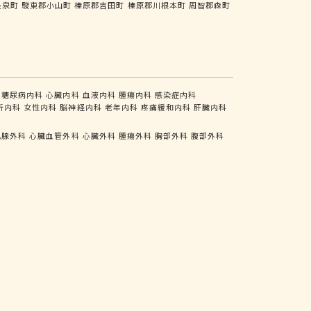
長泉町
駿東郡小山町
榛原郡吉田町
榛原郡川根本町
周智郡森町
糖尿病内科
心臓内科
血液内科
腫瘍内科
感染症内科
析内科
女性内科
脳神経内科
老年内科
疼痛緩和内科
肝臓内科
乳腺外科
心臓血管外科
心臓外科
腫瘍外科
胸部外科
腹部外科