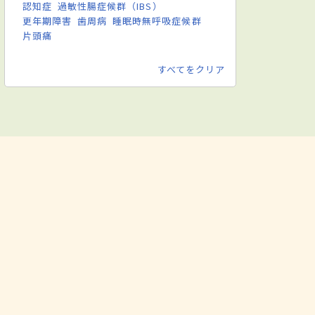
認知症
過敏性腸症候群（IBS）
更年期障害
歯周病
睡眠時無呼吸症候群
片頭痛
すべてをクリア