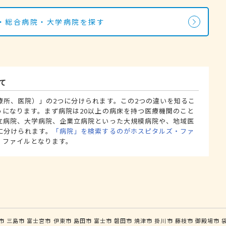
・総合病院・大学病院を探す
て
療所、医院）」の2つに分けられます。この2つの違いを知るこ
うになります。まず病院は20以上の病床を持つ医療機関のこと
立病院、大学病院、企業立病院といった大規模病院や、地域医
に分けられます。
「病院」を検索するのがホスピタルズ・ファ
・ファイルとなります。
市
三島市
富士宮市
伊東市
島田市
富士市
磐田市
焼津市
掛川市
藤枝市
御殿場市