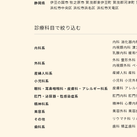
伊豆の国市
牧之原市
賀茂郡東伊豆町
賀茂郡河津町
静岡県
浜松市中央区
浜松市浜名区
浜松市天竜区
診療科目で絞り込む
内科
消化器内
内視鏡内科
漢
内科系
乳腺内科
緩和
外科
整形外科
外科系
内視鏡外科
ペ
産婦人科
産科
産婦人科系
小児科
小児外
小児科系
皮膚科
アレル
眼科・耳鼻咽喉科・皮膚科・アレルギー科系
肛門内科
肛門
肛門・泌尿器・性感染症系
精神科
心療内
精神科系
美容外科
美容
美容系
リウマチ科
リ
その他
歯科
矯正歯科
歯科系