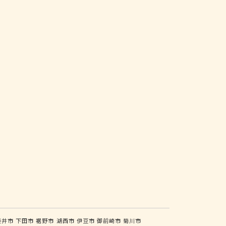
袋井市
下田市
裾野市
湖西市
伊豆市
御前崎市
菊川市