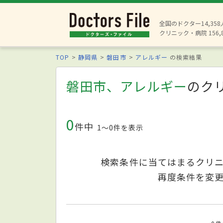
全国のドクター14,35
クリニック・病院 156,
TOP
静岡県
磐田市
アレルギー
の検索結果
磐田市、アレルギー
のク
0
件中
1〜0件を表示
検索条件に当てはまるクリ
再度条件を変