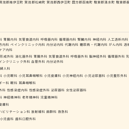
賀茂郡南伊豆町
賀茂郡松崎町
賀茂郡西伊豆町
田方郡函南町
駿東郡清水町
駿東郡
科
胃腸内科
気管食道内科
呼吸器内科
循環器内科
腎臓内科
神経内科
人工透析内科
方内科
ペインクリニック内科
内分泌内科
代謝内科
糖尿病・代謝内科
がん内科
透
ケア内科
形成外科
消化器外科
胃腸外科
気管食道外科
呼吸器外科
脳神経外科
循環器外科
インクリニック外科
血管外科
内分泌外科
婦人科
科
小児眼科
小児耳鼻咽喉科
小児皮膚科
小児神経内科
小児泌尿器科
小児整形外科
ギー科
眼科
耳鼻咽喉科
外科
性感染症内科
性感染症外科
泌尿器科
女性泌尿器科
科
神経精神科
老年精神科
児童精神科
皮膚科
ハビリテーション科
放射線科
麻酔科
救急科
小児歯科
歯科口腔外科