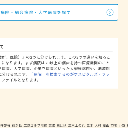
の病院・総合病院・大学病院を探す
て
療所、医院）」の2つに分けられます。この2つの違いを知るこ
うになります。まず病院は20以上の病床を持つ医療機関のこと
立病院、大学病院、企業立病院といった大規模病院や、地域医
に分けられます。
「病院」を検索するのがホスピタルズ・ファ
・ファイルとなります。
押部谷
緑が丘
広野ゴルフ場前
志染
恵比須
三木上の丸
三木
大村
樫山
市場
小野