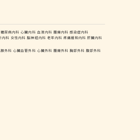
糖尿病内科
心臓内科
血液内科
腫瘍内科
感染症内科
析内科
女性内科
脳神経内科
老年内科
疼痛緩和内科
肝臓内科
乳腺外科
心臓血管外科
心臓外科
腫瘍外科
胸部外科
腹部外科