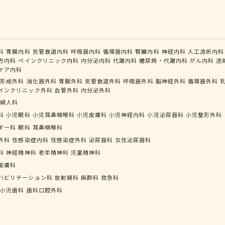
科
胃腸内科
気管食道内科
呼吸器内科
循環器内科
腎臓内科
神経内科
人工透析内科
方内科
ペインクリニック内科
内分泌内科
代謝内科
糖尿病・代謝内科
がん内科
透
ケア内科
形成外科
消化器外科
胃腸外科
気管食道外科
呼吸器外科
脳神経外科
循環器外科
インクリニック外科
血管外科
内分泌外科
婦人科
科
小児眼科
小児耳鼻咽喉科
小児皮膚科
小児神経内科
小児泌尿器科
小児整形外科
ギー科
眼科
耳鼻咽喉科
外科
性感染症内科
性感染症外科
泌尿器科
女性泌尿器科
科
神経精神科
老年精神科
児童精神科
皮膚科
ハビリテーション科
放射線科
麻酔科
救急科
小児歯科
歯科口腔外科