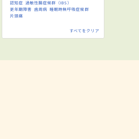
認知症
過敏性腸症候群（IBS）
更年期障害
歯周病
睡眠時無呼吸症候群
片頭痛
すべてをクリア