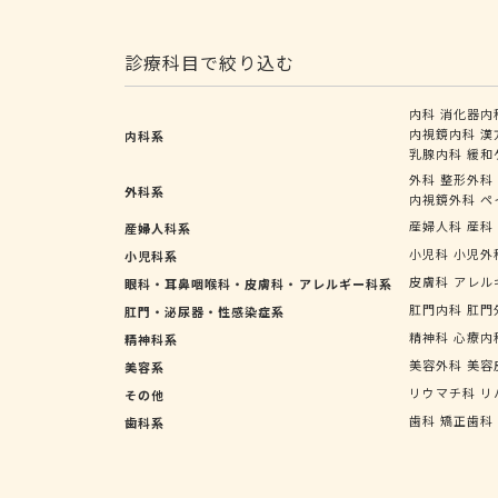
診療科目で絞り込む
内科
消化器内
内視鏡内科
漢
内科系
乳腺内科
緩和
外科
整形外科
外科系
内視鏡外科
ペ
産婦人科
産科
産婦人科系
小児科
小児外
小児科系
皮膚科
アレル
眼科・耳鼻咽喉科・皮膚科・アレルギー科系
肛門内科
肛門
肛門・泌尿器・性感染症系
精神科
心療内
精神科系
美容外科
美容
美容系
リウマチ科
リ
その他
歯科
矯正歯科
歯科系