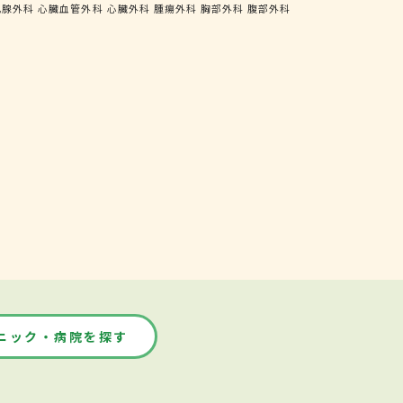
乳腺外科
心臓血管外科
心臓外科
腫瘍外科
胸部外科
腹部外科
ニック・病院を探す