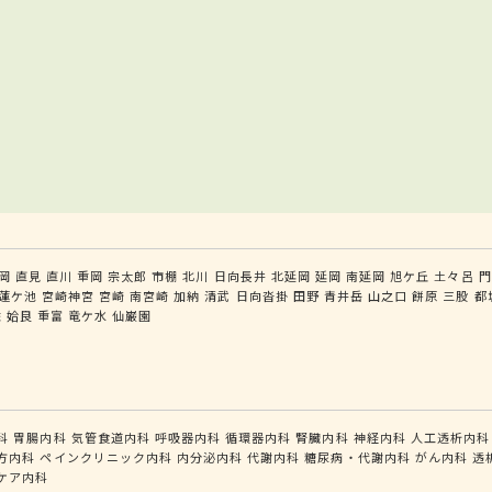
岡
直見
直川
重岡
宗太郎
市棚
北川
日向長井
北延岡
延岡
南延岡
旭ケ丘
土々呂
門
蓮ケ池
宮崎神宮
宮崎
南宮崎
加納
清武
日向沓掛
田野
青井岳
山之口
餅原
三股
都
佐
姶良
重富
竜ケ水
仙巌園
科
胃腸内科
気管食道内科
呼吸器内科
循環器内科
腎臓内科
神経内科
人工透析内科
方内科
ペインクリニック内科
内分泌内科
代謝内科
糖尿病・代謝内科
がん内科
透
ケア内科