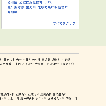
認知症
過敏性腸症候群（IBS）
更年期障害
歯周病
睡眠時無呼吸症候群
片頭痛
すべてをクリア
川
日向市
財光寺
南日向
美々津
東都農
都農
川南
高鍋
城
西都城
五十市
財部
北俣
大隅大川原
北永野田
霧島神宮
糖尿病内科
心臓内科
血液内科
腫瘍内科
感染症内科
析内科
女性内科
脳神経内科
老年内科
疼痛緩和内科
肝臓内科