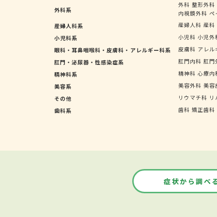
外科
整形外科
外科系
内視鏡外科
ペ
産婦人科
産科
産婦人科系
小児科
小児外
小児科系
皮膚科
アレル
眼科・耳鼻咽喉科・皮膚科・アレルギー科系
肛門内科
肛門
肛門・泌尿器・性感染症系
精神科
心療内
精神科系
美容外科
美容
美容系
リウマチ科
リ
その他
歯科
矯正歯科
歯科系
症状から調べ