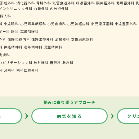
形成外科
消化器外科
胃腸外科
気管食道外科
呼吸器外科
脳神経外科
循環器外科
インクリニック外科
血管外科
内分泌外科
婦人科
科
小児眼科
小児耳鼻咽喉科
小児皮膚科
小児神経内科
小児泌尿器科
小児整形外科
ギー科
眼科
耳鼻咽喉科
外科
性感染症内科
性感染症外科
泌尿器科
女性泌尿器科
科
神経精神科
老年精神科
児童精神科
皮膚科
ハビリテーション科
放射線科
麻酔科
救急科
小児歯科
歯科口腔外科
悩みに寄り添うアプローチ
る
病気を知る
クリ