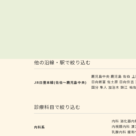
他の沿線・駅で絞り込む
鹿児島中央
鹿児島
佐伯
上
日向新富
佐土原
日向住吉
JR日豊本線(佐伯～鹿児島中央)
国分
隼人
加治木
錦江
帖
診療科目で絞り込む
内科
消化器内
内視鏡内科
漢
内科系
乳腺内科
緩和