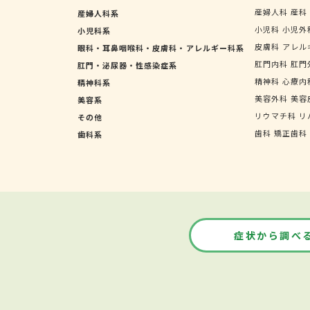
産婦人科
産科
産婦人科系
小児科
小児外
小児科系
皮膚科
アレル
眼科・耳鼻咽喉科・皮膚科・アレルギー科系
肛門内科
肛門
肛門・泌尿器・性感染症系
精神科
心療内
精神科系
美容外科
美容
美容系
リウマチ科
リ
その他
歯科
矯正歯科
歯科系
症状から調べ