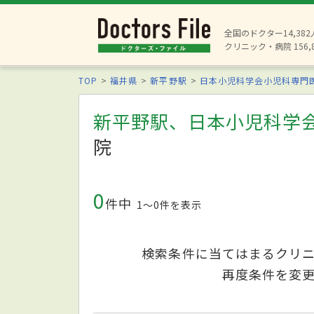
全国のドクター14,38
クリニック・病院 156,
TOP
福井県
新平野駅
日本小児科学会小児科専門
新平野駅、日本小児科学
院
0
件中
1〜0件を表示
検索条件に当てはまるクリ
再度条件を変