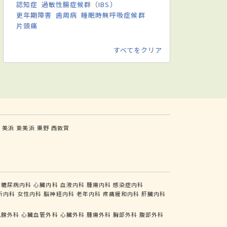
認知症
過敏性腸症候群（IBS）
更年期障害
歯周病
睡眠時無呼吸症候群
片頭痛
すべてをクリア
山
美浜
東美浜
粟野
西敦賀
糖尿病内科
心臓内科
血液内科
腫瘍内科
感染症内科
析内科
女性内科
脳神経内科
老年内科
疼痛緩和内科
肝臓内科
乳腺外科
心臓血管外科
心臓外科
腫瘍外科
胸部外科
腹部外科