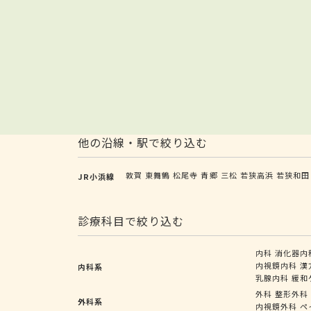
他の沿線・駅で絞り込む
敦賀
東舞鶴
松尾寺
青郷
三松
若狭高浜
若狭和田
JR小浜線
診療科目で絞り込む
内科
消化器内
内視鏡内科
漢
内科系
乳腺内科
緩和
外科
整形外科
外科系
内視鏡外科
ペ