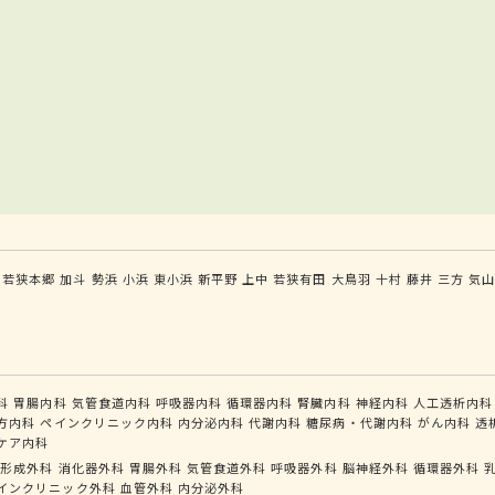
若狭本郷
加斗
勢浜
小浜
東小浜
新平野
上中
若狭有田
大鳥羽
十村
藤井
三方
気
科
胃腸内科
気管食道内科
呼吸器内科
循環器内科
腎臓内科
神経内科
人工透析内科
方内科
ペインクリニック内科
内分泌内科
代謝内科
糖尿病・代謝内科
がん内科
透
ケア内科
形成外科
消化器外科
胃腸外科
気管食道外科
呼吸器外科
脳神経外科
循環器外科
インクリニック外科
血管外科
内分泌外科