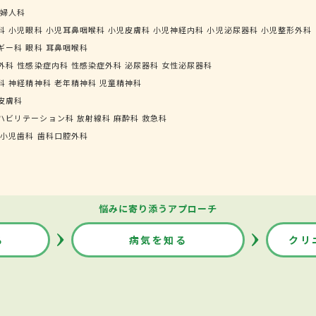
婦人科
科
小児眼科
小児耳鼻咽喉科
小児皮膚科
小児神経内科
小児泌尿器科
小児整形外科
ギー科
眼科
耳鼻咽喉科
外科
性感染症内科
性感染症外科
泌尿器科
女性泌尿器科
科
神経精神科
老年精神科
児童精神科
皮膚科
ハビリテーション科
放射線科
麻酔科
救急科
小児歯科
歯科口腔外科
悩みに寄り添うアプローチ
る
病気を知る
クリ