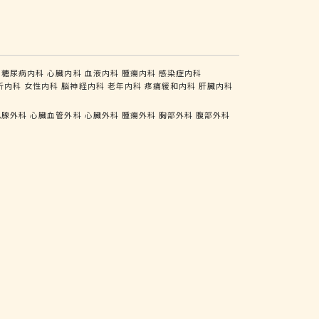
糖尿病内科
心臓内科
血液内科
腫瘍内科
感染症内科
析内科
女性内科
脳神経内科
老年内科
疼痛緩和内科
肝臓内科
乳腺外科
心臓血管外科
心臓外科
腫瘍外科
胸部外科
腹部外科