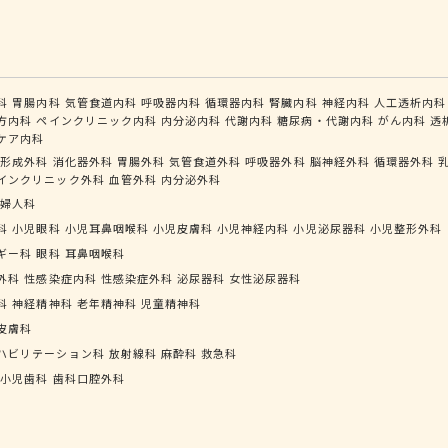
科
胃腸内科
気管食道内科
呼吸器内科
循環器内科
腎臓内科
神経内科
人工透析内科
方内科
ペインクリニック内科
内分泌内科
代謝内科
糖尿病・代謝内科
がん内科
透
ケア内科
形成外科
消化器外科
胃腸外科
気管食道外科
呼吸器外科
脳神経外科
循環器外科
インクリニック外科
血管外科
内分泌外科
婦人科
科
小児眼科
小児耳鼻咽喉科
小児皮膚科
小児神経内科
小児泌尿器科
小児整形外科
ギー科
眼科
耳鼻咽喉科
外科
性感染症内科
性感染症外科
泌尿器科
女性泌尿器科
科
神経精神科
老年精神科
児童精神科
皮膚科
ハビリテーション科
放射線科
麻酔科
救急科
小児歯科
歯科口腔外科