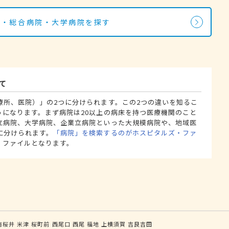
院・総合病院・大学病院を探す
て
療所、医院）」の2つに分けられます。この2つの違いを知るこ
うになります。まず病院は20以上の病床を持つ医療機関のこと
立病院、大学病院、企業立病院といった大規模病院や、地域医
に分けられます。
「病院」を検索するのがホスピタルズ・ファ
・ファイルとなります。
南桜井
米津
桜町前
西尾口
西尾
福地
上横須賀
吉良吉田