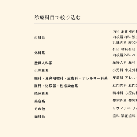
診療科目で絞り込む
内科
消化器内
内視鏡内科
漢
内科系
乳腺内科
緩和
外科
整形外科
外科系
内視鏡外科
ペ
産婦人科
産科
産婦人科系
小児科
小児外
小児科系
皮膚科
アレル
眼科・耳鼻咽喉科・皮膚科・アレルギー科系
肛門内科
肛門
肛門・泌尿器・性感染症系
精神科
心療内
精神科系
美容外科
美容
美容系
リウマチ科
リ
その他
歯科
矯正歯科
歯科系