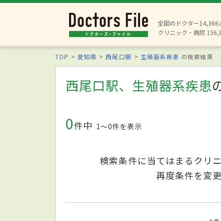
全国のドクター14,36
クリニック・病院 156,
TOP
愛知県
西尾口駅
生殖器系疾患
の検索結果
西尾口駅、生殖器系疾患
0
件中
1〜0件を表示
検索条件に当てはまるクリ
再度条件を変