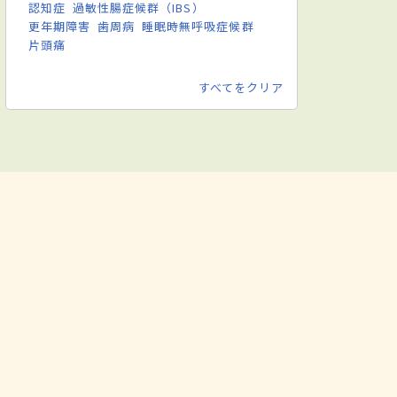
認知症
過敏性腸症候群（IBS）
更年期障害
歯周病
睡眠時無呼吸症候群
片頭痛
すべてをクリア