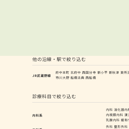
他の沿線・駅で絞り込む
府中本町
北府中
西国分寺
新小平
新秋津
東所
JR武蔵野線
市川大野
船橋法典
西船橋
診療科目で絞り込む
内科
消化器内
内視鏡内科
漢
内科系
乳腺内科
緩和
外科
整形外科