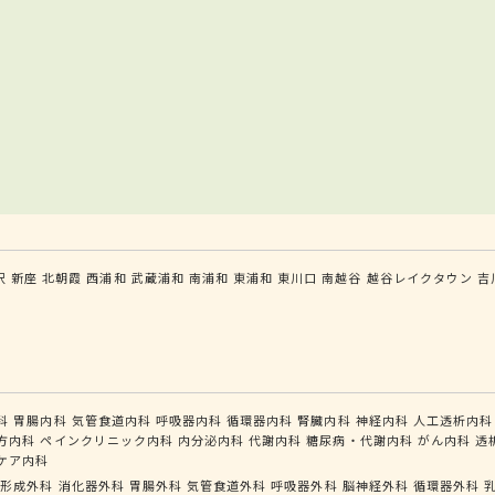
沢
新座
北朝霞
西浦和
武蔵浦和
南浦和
東浦和
東川口
南越谷
越谷レイクタウン
吉
科
胃腸内科
気管食道内科
呼吸器内科
循環器内科
腎臓内科
神経内科
人工透析内科
方内科
ペインクリニック内科
内分泌内科
代謝内科
糖尿病・代謝内科
がん内科
透
ケア内科
形成外科
消化器外科
胃腸外科
気管食道外科
呼吸器外科
脳神経外科
循環器外科