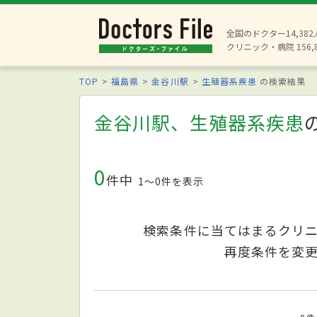
全国のドクター14,38
クリニック・病院 156,
TOP
福島県
金谷川駅
生殖器系疾患
の検索結果
金谷川駅、生殖器系疾患
0
件中
1〜0件を表示
検索条件に当てはまるクリ
再度条件を変