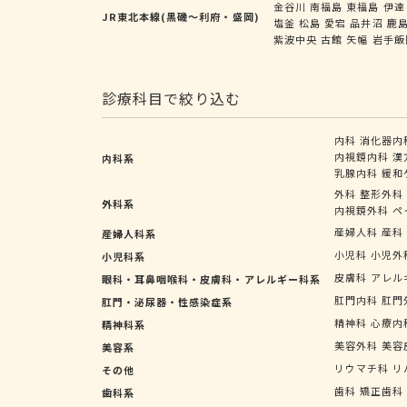
金谷川
南福島
東福島
伊達
JR東北本線(黒磯～利府・盛岡)
塩釜
松島
愛宕
品井沼
鹿
紫波中央
古館
矢幅
岩手飯
診療科目で絞り込む
内科
消化器内
内視鏡内科
漢
内科系
乳腺内科
緩和
外科
整形外科
外科系
内視鏡外科
ペ
産婦人科
産科
産婦人科系
小児科
小児外
小児科系
皮膚科
アレル
眼科・耳鼻咽喉科・皮膚科・アレルギー科系
肛門内科
肛門
肛門・泌尿器・性感染症系
精神科
心療内
精神科系
美容外科
美容
美容系
リウマチ科
リ
その他
歯科
矯正歯科
歯科系