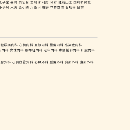
太子堂
長町
東仙台
岩切
新利府
利府
陸前山王
国府多賀城
中折居
水沢
金ケ崎
六原
村崎野
花巻空港
石鳥谷
日詰
糖尿病内科
心臓内科
血液内科
腫瘍内科
感染症内科
析内科
女性内科
脳神経内科
老年内科
疼痛緩和内科
肝臓内科
乳腺外科
心臓血管外科
心臓外科
腫瘍外科
胸部外科
腹部外科