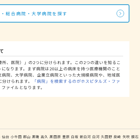
院・総合病院・大学病院を探す
て
療所、医院）」の2つに分けられます。この2つの違いを知るこ
うになります。まず病院は20以上の病床を持つ医療機関のこと
立病院、大学病院、企業立病院といった大規模病院や、地域医
に分けられます。
「病院」を検索するのがホスピタルズ・ファ
・ファイルとなります。
島
仙台
小牛田
郡山
黒磯
高久
黒田原
豊原
白坂
新白河
白河
久田野
泉崎
矢吹
鏡石