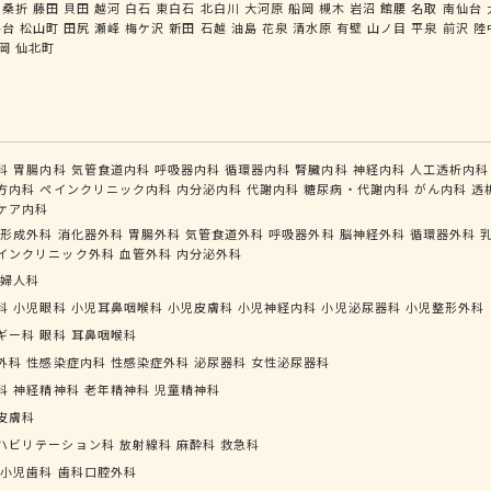
桑折
藤田
貝田
越河
白石
東白石
北白川
大河原
船岡
槻木
岩沼
館腰
名取
南仙台
島台
松山町
田尻
瀬峰
梅ケ沢
新田
石越
油島
花泉
清水原
有壁
山ノ目
平泉
前沢
陸
岡
仙北町
科
胃腸内科
気管食道内科
呼吸器内科
循環器内科
腎臓内科
神経内科
人工透析内科
方内科
ペインクリニック内科
内分泌内科
代謝内科
糖尿病・代謝内科
がん内科
透
ケア内科
形成外科
消化器外科
胃腸外科
気管食道外科
呼吸器外科
脳神経外科
循環器外科
インクリニック外科
血管外科
内分泌外科
婦人科
科
小児眼科
小児耳鼻咽喉科
小児皮膚科
小児神経内科
小児泌尿器科
小児整形外科
ギー科
眼科
耳鼻咽喉科
外科
性感染症内科
性感染症外科
泌尿器科
女性泌尿器科
科
神経精神科
老年精神科
児童精神科
皮膚科
ハビリテーション科
放射線科
麻酔科
救急科
小児歯科
歯科口腔外科