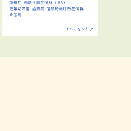
認知症
過敏性腸症候群（IBS）
更年期障害
歯周病
睡眠時無呼吸症候群
片頭痛
すべてをクリア