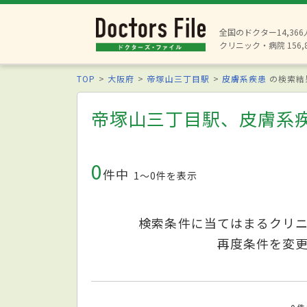
全国のドクター14,36
クリニック・病院 156,
TOP
大阪府
帝塚山三丁目駅
皮膚系疾患
の検索結
帝塚山三丁目駅、皮膚系
0
件中
1〜0件を表示
検索条件に当てはまるクリ
再度条件を変