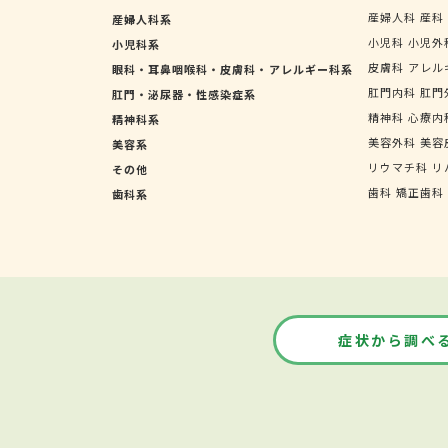
産婦人科
産科
産婦人科系
小児科
小児外
小児科系
皮膚科
アレル
眼科・耳鼻咽喉科・皮膚科・アレルギー科系
肛門内科
肛門
肛門・泌尿器・性感染症系
精神科
心療内
精神科系
美容外科
美容
美容系
リウマチ科
リ
その他
歯科
矯正歯科
歯科系
症状から調べ