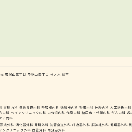
姫松
帝塚山三丁目
帝塚山四丁目
神ノ木
住吉
科
胃腸内科
気管食道内科
呼吸器内科
循環器内科
腎臓内科
神経内科
人工透析内科
方内科
ペインクリニック内科
内分泌内科
代謝内科
糖尿病・代謝内科
がん内科
透
ケア内科
形成外科
消化器外科
胃腸外科
気管食道外科
呼吸器外科
脳神経外科
循環器外科
インクリニック外科
血管外科
内分泌外科