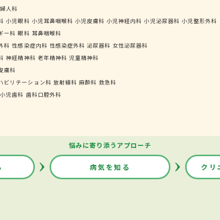
婦人科
科
小児眼科
小児耳鼻咽喉科
小児皮膚科
小児神経内科
小児泌尿器科
小児整形外科
ギー科
眼科
耳鼻咽喉科
外科
性感染症内科
性感染症外科
泌尿器科
女性泌尿器科
科
神経精神科
老年精神科
児童精神科
皮膚科
ハビリテーション科
放射線科
麻酔科
救急科
小児歯科
歯科口腔外科
悩みに寄り添うアプローチ
る
病気を知る
クリ