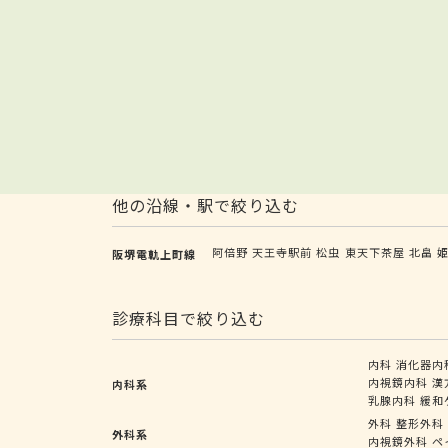
他の沿線・駅で絞り込む
阿倍野
天王寺駅前
松虫
東天下茶屋
北畠
阪堺電軌上町線
診療科目で絞り込む
内科
消化器内
内視鏡内科
漢
内科系
乳腺内科
緩和
外科
整形外科
外科系
内視鏡外科
ペ