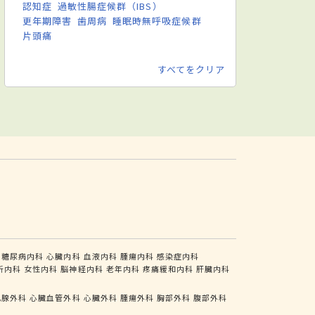
認知症
過敏性腸症候群（IBS）
更年期障害
歯周病
睡眠時無呼吸症候群
片頭痛
すべてをクリア
糖尿病内科
心臓内科
血液内科
腫瘍内科
感染症内科
析内科
女性内科
脳神経内科
老年内科
疼痛緩和内科
肝臓内科
乳腺外科
心臓血管外科
心臓外科
腫瘍外科
胸部外科
腹部外科