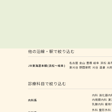
他の沿線・駅で絞り込む
名古屋
金山
豊橋
岐阜
浜松
高
JR東海道本線(浜松～岐阜)
東刈谷
野田新町
刈谷
逢妻
大
診療科目で絞り込む
内科
消化器内
内視鏡内科
漢
内科系
乳腺内科
緩和
外科
整形外科