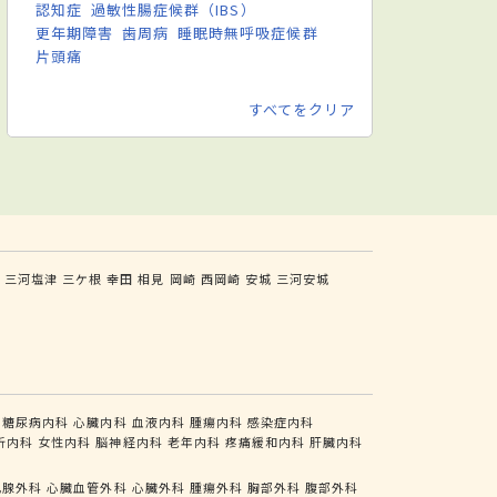
認知症
過敏性腸症候群（IBS）
更年期障害
歯周病
睡眠時無呼吸症候群
片頭痛
すべてをクリア
三河塩津
三ケ根
幸田
相見
岡崎
西岡崎
安城
三河安城
糖尿病内科
心臓内科
血液内科
腫瘍内科
感染症内科
析内科
女性内科
脳神経内科
老年内科
疼痛緩和内科
肝臓内科
乳腺外科
心臓血管外科
心臓外科
腫瘍外科
胸部外科
腹部外科