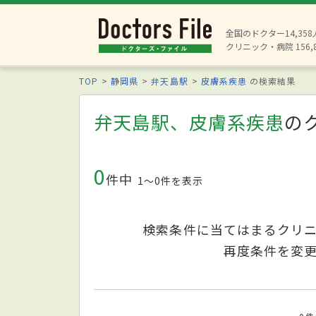
全国のドクター14,35
クリニック・病院 156,
TOP
静岡県
弁天島駅
皮膚系疾患
の検索結果
弁天島駅、皮膚系疾患
の
0
件中
1〜0件を表示
検索条件に当てはまるクリ
再度条件を変