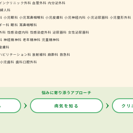
インクリニック外科
血管外科
内分泌外科
婦人科
科
小児眼科
小児耳鼻咽喉科
小児皮膚科
小児神経内科
小児泌尿器科
小児整形外科
ギー科
眼科
耳鼻咽喉科
外科
性感染症内科
性感染症外科
泌尿器科
女性泌尿器科
科
神経精神科
老年精神科
児童精神科
皮膚科
ハビリテーション科
放射線科
麻酔科
救急科
小児歯科
歯科口腔外科
悩みに寄り添うアプローチ
る
病気を知る
クリ