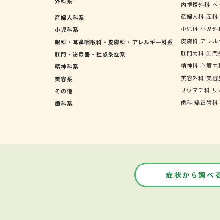
外科系
内視鏡外科
ペ
産婦人科
産科
産婦人科系
小児科
小児外
小児科系
皮膚科
アレル
眼科・耳鼻咽喉科・皮膚科・アレルギー科系
肛門内科
肛門
肛門・泌尿器・性感染症系
精神科
心療内
精神科系
美容外科
美容
美容系
リウマチ科
リ
その他
歯科
矯正歯科
歯科系
症状から調べ