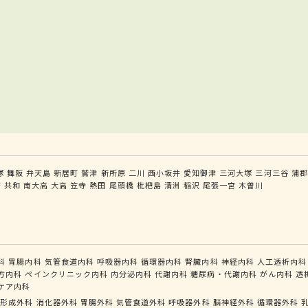
塚
舞阪
弁天島
新居町
鷲津
新所原
二川
西小坂井
愛知御津
三河大塚
三河三谷
蒲郡
府
共和
南大高
大高
笠寺
熱田
尾頭橋
枇杷島
清洲
稲沢
尾張一宮
木曽川
科
胃腸内科
気管食道内科
呼吸器内科
循環器内科
腎臓内科
神経内科
人工透析内科
方内科
ペインクリニック内科
内分泌内科
代謝内科
糖尿病・代謝内科
がん内科
透
ケア内科
形成外科
消化器外科
胃腸外科
気管食道外科
呼吸器外科
脳神経外科
循環器外科