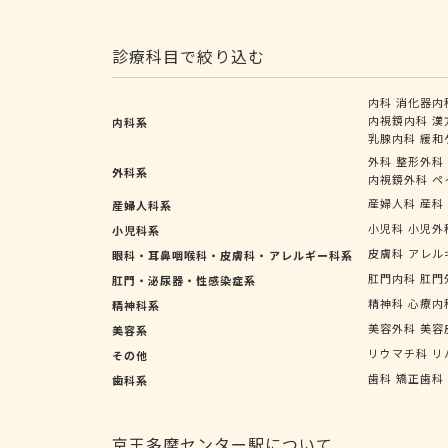
診療科目で絞り込む
内科
消化器内
内視鏡内科
漢
内科系
乳腺内科
緩和
外科
整形外科
外科系
内視鏡外科
ペ
産婦人科
産科
産婦人科系
小児科
小児外
小児科系
皮膚科
アレル
眼科・耳鼻咽喉科・皮膚科・アレルギー科系
肛門内科
肛門
肛門・泌尿器・性感染症系
精神科
心療内
精神科系
美容外科
美容
美容系
リウマチ科
リ
その他
歯科
矯正歯科
歯科系
京王多摩センター駅について