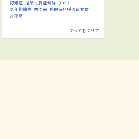
認知症
過敏性腸症候群（IBS）
更年期障害
歯周病
睡眠時無呼吸症候群
片頭痛
すべてをクリア