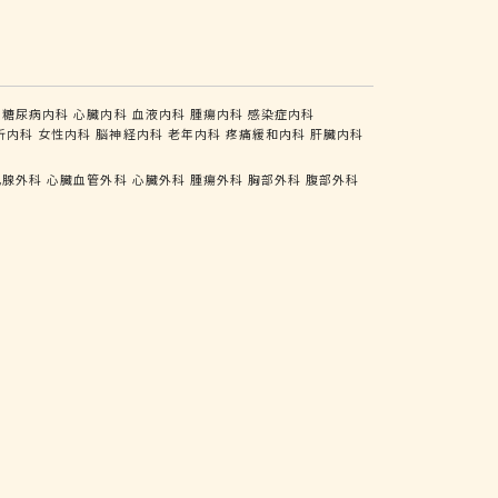
糖尿病内科
心臓内科
血液内科
腫瘍内科
感染症内科
析内科
女性内科
脳神経内科
老年内科
疼痛緩和内科
肝臓内科
乳腺外科
心臓血管外科
心臓外科
腫瘍外科
胸部外科
腹部外科