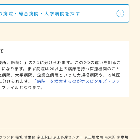
の病院・総合病院・大学病院を探す
て
療所、医院）」の2つに分けられます。この2つの違いを知るこ
うになります。まず病院は20以上の病床を持つ医療機関のこと
立病院、大学病院、企業立病院といった大規模病院や、地域医
に分けられます。
「病院」を検索するのがホスピタルズ・ファ
・ファイルとなります。
りランド
稲城
若葉台
京王永山
京王多摩センター
京王堀之内
南大沢
多摩境