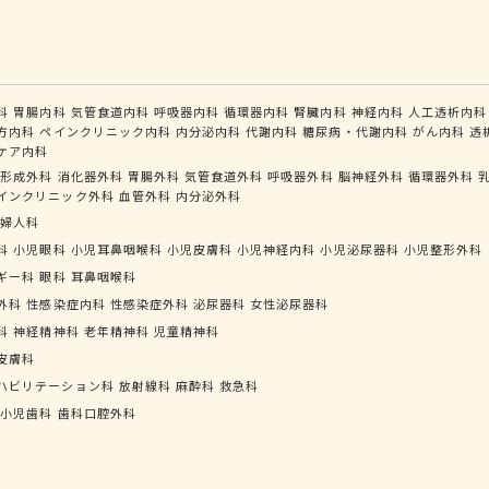
科
胃腸内科
気管食道内科
呼吸器内科
循環器内科
腎臓内科
神経内科
人工透析内科
方内科
ペインクリニック内科
内分泌内科
代謝内科
糖尿病・代謝内科
がん内科
透
ケア内科
形成外科
消化器外科
胃腸外科
気管食道外科
呼吸器外科
脳神経外科
循環器外科
インクリニック外科
血管外科
内分泌外科
婦人科
科
小児眼科
小児耳鼻咽喉科
小児皮膚科
小児神経内科
小児泌尿器科
小児整形外科
ギー科
眼科
耳鼻咽喉科
外科
性感染症内科
性感染症外科
泌尿器科
女性泌尿器科
科
神経精神科
老年精神科
児童精神科
皮膚科
ハビリテーション科
放射線科
麻酔科
救急科
小児歯科
歯科口腔外科