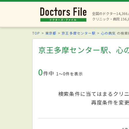
全国のドクター14,36
クリニック・病院 156,
TOP
東京都
京王多摩センター駅
心の病気
の検索
京王多摩センター駅、心
0
件中
1〜0件を表示
検索条件に当てはまるクリ
再度条件を変