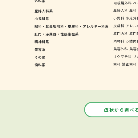
外科系
内視鏡外科
ペ
産婦人科
産科
産婦人科系
小児科
小児外
小児科系
皮膚科
アレル
眼科・耳鼻咽喉科・皮膚科・アレルギー科系
肛門内科
肛門
肛門・泌尿器・性感染症系
精神科
心療内
精神科系
美容外科
美容
美容系
リウマチ科
リ
その他
歯科
矯正歯科
歯科系
症状から調べ