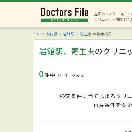
全国のドクター14,35
クリニック・病院 156,
TOP
秋田県
岩館駅
寄生虫
の検索結果
岩館駅、寄生虫
のクリニ
0
件中
1〜0件を表示
検索条件に当てはまるクリ
再度条件を変