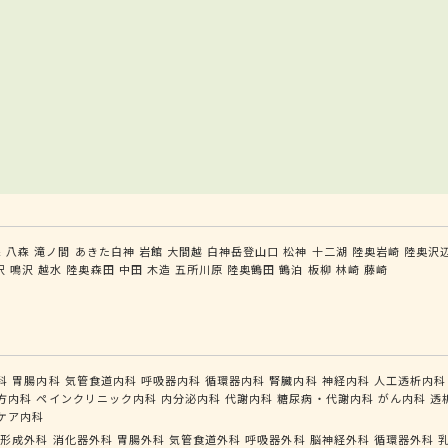
森
八森
滝ノ間
あきた白神
岩館
大間越
白神岳登山口
松神
十二湖
陸奥岩崎
陸奥沢
沢
鳴沢
越水
陸奥森田
中田
木造
五所川原
陸奥鶴田
鶴泊
板柳
林崎
藤崎
科
胃腸内科
気管食道内科
呼吸器内科
循環器内科
腎臓内科
神経内科
人工透析内科
方内科
ペインクリニック内科
内分泌内科
代謝内科
糖尿病・代謝内科
がん内科
透
ケア内科
形成外科
消化器外科
胃腸外科
気管食道外科
呼吸器外科
脳神経外科
循環器外科