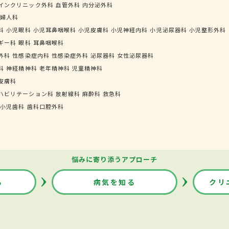
インクリニック外科
血管外科
内分泌外科
婦人科
科
小児眼科
小児耳鼻咽喉科
小児皮膚科
小児神経内科
小児泌尿器科
小児整形外科
ギー科
眼科
耳鼻咽喉科
外科
性感染症内科
性感染症外科
泌尿器科
女性泌尿器科
科
神経精神科
老年精神科
児童精神科
皮膚科
ハビリテーション科
放射線科
麻酔科
救急科
小児歯科
歯科口腔外科
悩みに寄り添うアプローチ
る
病気を知る
クリ