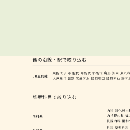
他の沿線・駅で絞り込む
東能代
川部
能代
向能代
北能代
鳥形
沢目
東八
JR五能線
大戸瀬
千畳敷
北金ケ沢
陸奥柳田
陸奥赤石
鰺ケ
診療科目で絞り込む
内科
消化器内
内視鏡内科
漢
内科系
乳腺内科
緩和
外科
整形外科