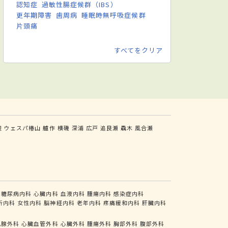
認知症
過敏性腸症候群（IBS）
更年期障害
歯周病
睡眠時無呼吸症候群
片頭痛
すべてをクリア
辺
ウェスパ椿山
艫作
横磯
深浦
広戸
追良瀬
驫木
風合瀬
糖尿病内科
心臓内科
血液内科
腫瘍内科
感染症内科
析内科
女性内科
脳神経内科
老年内科
疼痛緩和内科
肝臓内科
乳腺外科
心臓血管外科
心臓外科
腫瘍外科
胸部外科
腹部外科