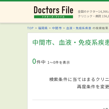
全国のドクター14,36
クリニック・病院 156,
TOP
福岡県
中間市
血液・免疫系疾患
の検索結果
中間市、血液・免疫系疾
0
件中
1〜0件を表示
検索条件に当てはまるクリ
再度条件を変