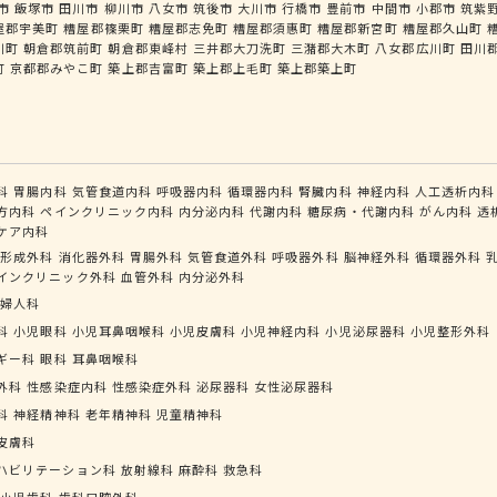
市
飯塚市
田川市
柳川市
八女市
筑後市
大川市
行橋市
豊前市
中間市
小郡市
筑紫
屋郡宇美町
糟屋郡篠栗町
糟屋郡志免町
糟屋郡須惠町
糟屋郡新宮町
糟屋郡久山町
川町
朝倉郡筑前町
朝倉郡東峰村
三井郡大刀洗町
三潴郡大木町
八女郡広川町
田川
町
京都郡みやこ町
築上郡吉富町
築上郡上毛町
築上郡築上町
科
胃腸内科
気管食道内科
呼吸器内科
循環器内科
腎臓内科
神経内科
人工透析内科
方内科
ペインクリニック内科
内分泌内科
代謝内科
糖尿病・代謝内科
がん内科
透
ケア内科
形成外科
消化器外科
胃腸外科
気管食道外科
呼吸器外科
脳神経外科
循環器外科
インクリニック外科
血管外科
内分泌外科
婦人科
科
小児眼科
小児耳鼻咽喉科
小児皮膚科
小児神経内科
小児泌尿器科
小児整形外科
ギー科
眼科
耳鼻咽喉科
外科
性感染症内科
性感染症外科
泌尿器科
女性泌尿器科
科
神経精神科
老年精神科
児童精神科
皮膚科
ハビリテーション科
放射線科
麻酔科
救急科
小児歯科
歯科口腔外科