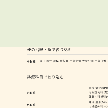
他の沿線・駅で絞り込む
窪川
若井
荷稲
伊与喜
土佐佐賀
佐賀公園
土佐白浜
中村線
診療科目で絞り込む
内科
消化器内
内視鏡内科
漢
内科系
乳腺内科
緩和
外科
整形外科
外科系
内視鏡外科
ペ