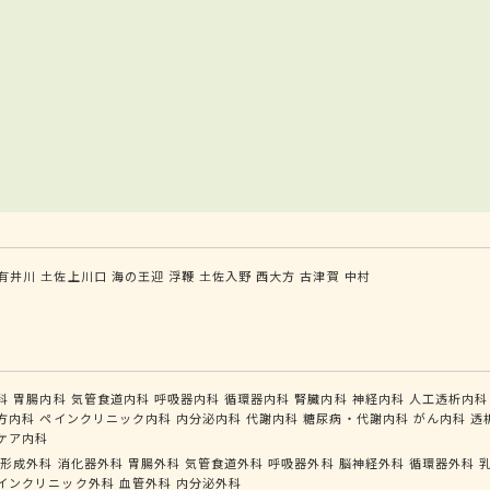
有井川
土佐上川口
海の王迎
浮鞭
土佐入野
西大方
古津賀
中村
科
胃腸内科
気管食道内科
呼吸器内科
循環器内科
腎臓内科
神経内科
人工透析内科
方内科
ペインクリニック内科
内分泌内科
代謝内科
糖尿病・代謝内科
がん内科
透
ケア内科
形成外科
消化器外科
胃腸外科
気管食道外科
呼吸器外科
脳神経外科
循環器外科
インクリニック外科
血管外科
内分泌外科