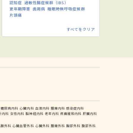
認知症
過敏性腸症候群（IBS）
更年期障害
歯周病
睡眠時無呼吸症候群
片頭痛
すべてをクリア
糖尿病内科
心臓内科
血液内科
腫瘍内科
感染症内科
析内科
女性内科
脳神経内科
老年内科
疼痛緩和内科
肝臓内科
乳腺外科
心臓血管外科
心臓外科
腫瘍外科
胸部外科
腹部外科