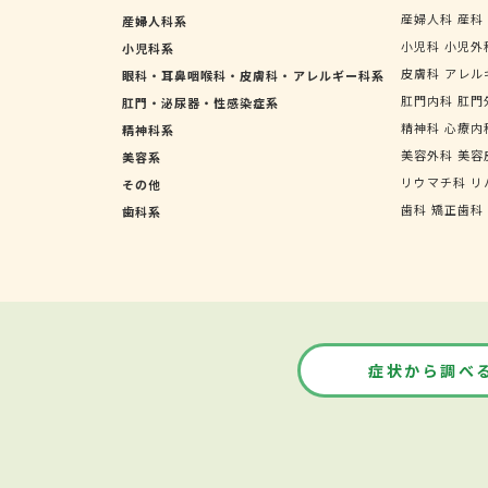
産婦人科
産科
産婦人科系
小児科
小児外
小児科系
皮膚科
アレル
眼科・耳鼻咽喉科・皮膚科・アレルギー科系
肛門内科
肛門
肛門・泌尿器・性感染症系
精神科
心療内
精神科系
美容外科
美容
美容系
リウマチ科
リ
その他
歯科
矯正歯科
歯科系
症状から調べ