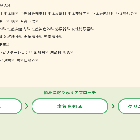
婦人科
科
小児眼科
小児耳鼻咽喉科
小児皮膚科
小児神経内科
小児泌尿器科
小児整形外科
ギー科
眼科
耳鼻咽喉科
外科
性感染症内科
性感染症外科
泌尿器科
女性泌尿器科
科
神経精神科
老年精神科
児童精神科
皮膚科
ハビリテーション科
放射線科
麻酔科
救急科
小児歯科
歯科口腔外科
悩みに寄り添うアプローチ
る
病気を知る
クリ