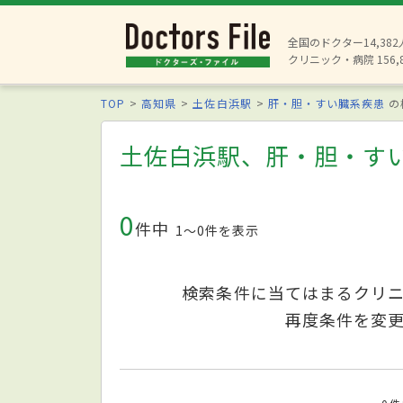
全国のドクター14,38
クリニック・病院 156,
TOP
高知県
土佐白浜駅
肝・胆・すい臓系疾患
の
土佐白浜駅、肝・胆・す
0
件中
1〜0件を表示
検索条件に当てはまるクリ
再度条件を変