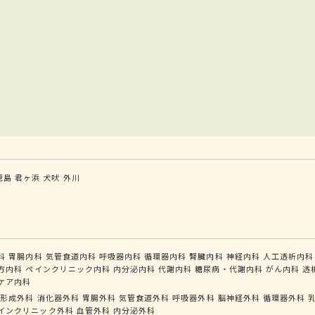
鹿島
君ヶ浜
犬吠
外川
科
胃腸内科
気管食道内科
呼吸器内科
循環器内科
腎臓内科
神経内科
人工透析内科
方内科
ペインクリニック内科
内分泌内科
代謝内科
糖尿病・代謝内科
がん内科
透
ケア内科
形成外科
消化器外科
胃腸外科
気管食道外科
呼吸器外科
脳神経外科
循環器外科
インクリニック外科
血管外科
内分泌外科