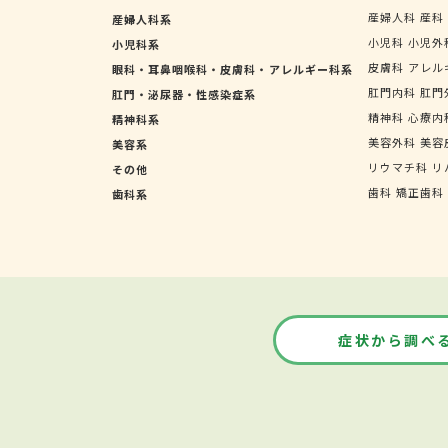
産婦人科
産科
産婦人科系
小児科
小児外
小児科系
皮膚科
アレル
眼科・耳鼻咽喉科・皮膚科・アレルギー科系
肛門内科
肛門
肛門・泌尿器・性感染症系
精神科
心療内
精神科系
美容外科
美容
美容系
リウマチ科
リ
その他
歯科
矯正歯科
歯科系
症状から調べ