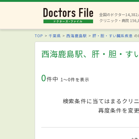
全国のドクター14,38
クリニック・病院 156,
TOP
千葉県
西海鹿島駅
肝・胆・すい臓系疾患
の
西海鹿島駅、肝・胆・す
0
件中
1〜0件を表示
検索条件に当てはまるクリ
再度条件を変