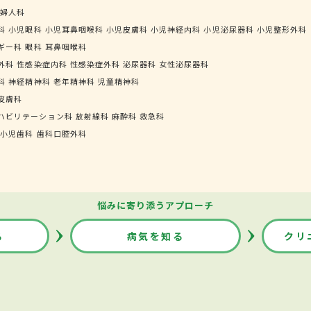
婦人科
科
小児眼科
小児耳鼻咽喉科
小児皮膚科
小児神経内科
小児泌尿器科
小児整形外科
ギー科
眼科
耳鼻咽喉科
外科
性感染症内科
性感染症外科
泌尿器科
女性泌尿器科
科
神経精神科
老年精神科
児童精神科
皮膚科
ハビリテーション科
放射線科
麻酔科
救急科
小児歯科
歯科口腔外科
悩みに寄り添うアプローチ
る
病気を知る
クリ