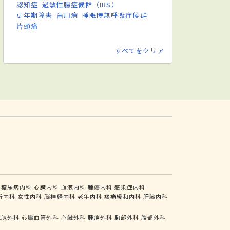
認知症
過敏性腸症候群（IBS）
更年期障害
歯周病
睡眠時無呼吸症候群
片頭痛
すべてをクリア
糖尿病内科
心臓内科
血液内科
腫瘍内科
感染症内科
析内科
女性内科
脳神経内科
老年内科
疼痛緩和内科
肝臓内科
乳腺外科
心臓血管外科
心臓外科
腫瘍外科
胸部外科
腹部外科