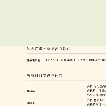
他の沿線・駅で絞り込む
銚子
仲ノ町
観音
本銚子
笠上黒生
西海鹿島
海
銚子電鉄線
診療科目で絞り込む
内科
消化器内
内視鏡内科
漢
内科系
乳腺内科
緩和
外科
整形外科
外科系
内視鏡外科
ペ