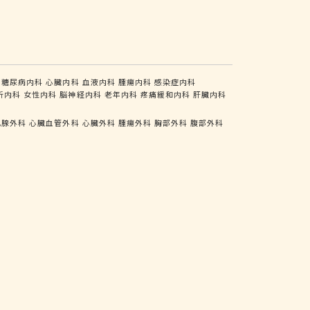
糖尿病内科
心臓内科
血液内科
腫瘍内科
感染症内科
析内科
女性内科
脳神経内科
老年内科
疼痛緩和内科
肝臓内科
乳腺外科
心臓血管外科
心臓外科
腫瘍外科
胸部外科
腹部外科