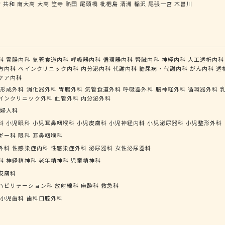
府
共和
南大高
大高
笠寺
熱田
尾頭橋
枇杷島
清洲
稲沢
尾張一宮
木曽川
科
胃腸内科
気管食道内科
呼吸器内科
循環器内科
腎臓内科
神経内科
人工透析内科
方内科
ペインクリニック内科
内分泌内科
代謝内科
糖尿病・代謝内科
がん内科
透
ケア内科
形成外科
消化器外科
胃腸外科
気管食道外科
呼吸器外科
脳神経外科
循環器外科
インクリニック外科
血管外科
内分泌外科
婦人科
科
小児眼科
小児耳鼻咽喉科
小児皮膚科
小児神経内科
小児泌尿器科
小児整形外科
ギー科
眼科
耳鼻咽喉科
外科
性感染症内科
性感染症外科
泌尿器科
女性泌尿器科
科
神経精神科
老年精神科
児童精神科
皮膚科
ハビリテーション科
放射線科
麻酔科
救急科
小児歯科
歯科口腔外科