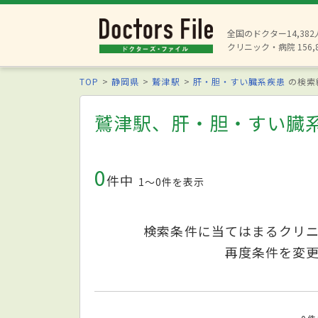
全国のドクター14,38
クリニック・病院 156,
TOP
静岡県
鷲津駅
肝・胆・すい臓系疾患
の検索
鷲津駅、肝・胆・すい臓
0
件中
1〜0件を表示
検索条件に当てはまるクリ
再度条件を変