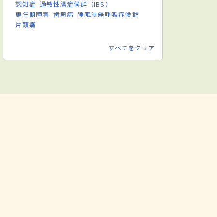
認知症
過敏性腸症候群（IBS）
更年期障害
歯周病
睡眠時無呼吸症候群
片頭痛
すべてをクリア