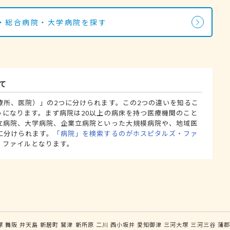
・総合病院・大学病院を探す
て
療所、医院）」の2つに分けられます。この2つの違いを知るこ
うになります。まず病院は20以上の病床を持つ医療機関のこと
立病院、大学病院、企業立病院といった大規模病院や、地域医
に分けられます。
「病院」を検索するのがホスピタルズ・ファ
・ファイルとなります。
塚
舞阪
弁天島
新居町
鷲津
新所原
二川
西小坂井
愛知御津
三河大塚
三河三谷
蒲郡