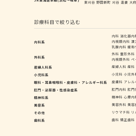
東刈谷
野田新町
刈谷
逢妻
大
診療科目で絞り込む
内科
消化器内
内視鏡内科
漢
内科系
乳腺内科
緩和
外科
整形外科
外科系
内視鏡外科
ペ
産婦人科
産科
産婦人科系
小児科
小児外
小児科系
皮膚科
アレル
眼科・耳鼻咽喉科・皮膚科・アレルギー科系
肛門内科
肛門
肛門・泌尿器・性感染症系
精神科
心療内
精神科系
美容外科
美容
美容系
リウマチ科
リ
その他
歯科
矯正歯科
歯科系