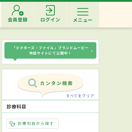
会員登録
ログイン
メニュー
「ドクターズ・ファイル」ブランドムービー
›
特設サイトにて公開中！
すべてをクリア
診療科目
診療科目から探す