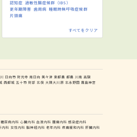
認知症
過敏性腸症候群（IBS）
更年期障害
歯周病
睡眠時無呼吸症候群
片頭痛
すべてをクリア
川
日向市
財光寺
南日向
美々津
東都農
都農
川南
高鍋
城
西都城
五十市
財部
北俣
大隅大川原
北永野田
霧島神宮
糖尿病内科
心臓内科
血液内科
腫瘍内科
感染症内科
析内科
女性内科
脳神経内科
老年内科
疼痛緩和内科
肝臓内科