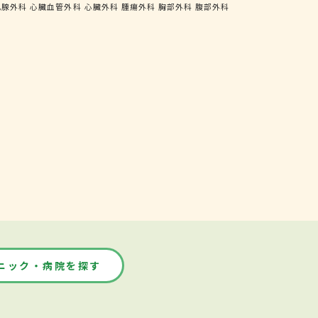
乳腺外科
心臓血管外科
心臓外科
腫瘍外科
胸部外科
腹部外科
ニック・病院を探す