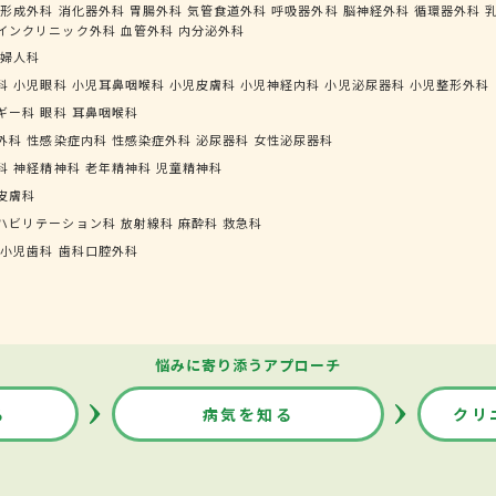
形成外科
消化器外科
胃腸外科
気管食道外科
呼吸器外科
脳神経外科
循環器外科
インクリニック外科
血管外科
内分泌外科
婦人科
科
小児眼科
小児耳鼻咽喉科
小児皮膚科
小児神経内科
小児泌尿器科
小児整形外科
ギー科
眼科
耳鼻咽喉科
外科
性感染症内科
性感染症外科
泌尿器科
女性泌尿器科
科
神経精神科
老年精神科
児童精神科
皮膚科
ハビリテーション科
放射線科
麻酔科
救急科
小児歯科
歯科口腔外科
悩みに寄り添うアプローチ
る
病気を知る
クリ