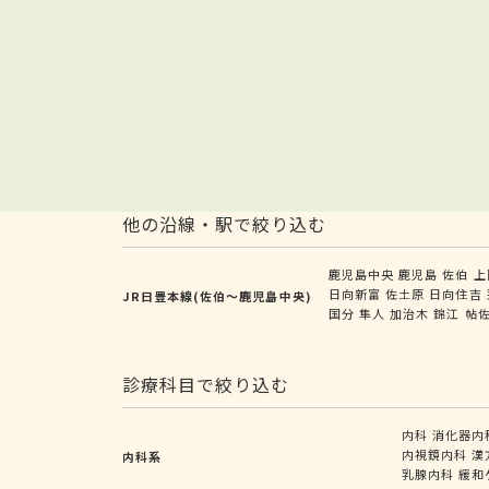
他の沿線・駅で絞り込む
鹿児島中央
鹿児島
佐伯
上
日向新富
佐土原
日向住吉
JR日豊本線(佐伯～鹿児島中央)
国分
隼人
加治木
錦江
帖
診療科目で絞り込む
内科
消化器内
内視鏡内科
漢
内科系
乳腺内科
緩和