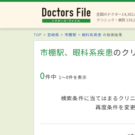
全国のドクター14,38
クリニック・病院 156,
TOP
宮崎県
市棚駅
眼科系疾患
の検索結果
市棚駅、眼科系疾患
のク
0
件中
1〜0件を表示
検索条件に当てはまるクリ
再度条件を変