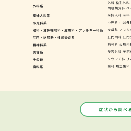
外科
整形外科
外科系
内視鏡外科
ペ
産婦人科
産科
産婦人科系
小児科
小児外
小児科系
皮膚科
アレル
眼科・耳鼻咽喉科・皮膚科・アレルギー科系
肛門内科
肛門
肛門・泌尿器・性感染症系
精神科
心療内
精神科系
美容外科
美容
美容系
リウマチ科
リ
その他
歯科
矯正歯科
歯科系
症状から調べ