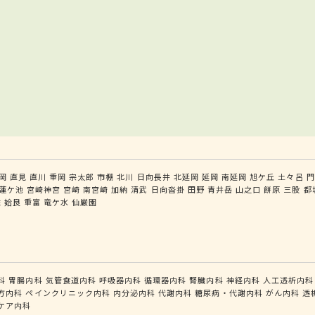
岡
直見
直川
重岡
宗太郎
市棚
北川
日向長井
北延岡
延岡
南延岡
旭ケ丘
土々呂
門
蓮ケ池
宮崎神宮
宮崎
南宮崎
加納
清武
日向沓掛
田野
青井岳
山之口
餅原
三股
都
佐
姶良
重富
竜ケ水
仙巌園
科
胃腸内科
気管食道内科
呼吸器内科
循環器内科
腎臓内科
神経内科
人工透析内科
方内科
ペインクリニック内科
内分泌内科
代謝内科
糖尿病・代謝内科
がん内科
透
ケア内科