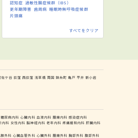
認知症
過敏性腸症候群（IBS）
更年期障害
歯周病
睡眠時無呼吸症候群
片頭痛
すべてをクリア
阿佐ケ谷
荻窪
西荻窪
浅草橋
両国
錦糸町
亀戸
平井
新小岩
糖尿病内科
心臓内科
血液内科
腫瘍内科
感染症内科
析内科
女性内科
脳神経内科
老年内科
疼痛緩和内科
肝臓内科
乳腺外科
心臓血管外科
心臓外科
腫瘍外科
胸部外科
腹部外科