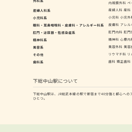
外科系
内視鏡外科
ペ
産婦人科
産科
産婦人科系
小児科
小児外
小児科系
皮膚科
アレル
眼科・耳鼻咽喉科・皮膚科・アレルギー科系
肛門内科
肛門
肛門・泌尿器・性感染症系
精神科
心療内
精神科系
美容外科
美容
美容系
リウマチ科
リ
その他
歯科
矯正歯科
歯科系
下総中山駅について
下総中山駅は、JR総武本線の駅で新宿まで40分強と都心へ
ひとつ。