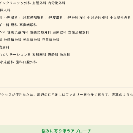
インクリニック外科
血管外科
内分泌外科
婦人科
科
小児眼科
小児耳鼻咽喉科
小児皮膚科
小児神経内科
小児泌尿器科
小児整形外科
ギー科
眼科
耳鼻咽喉科
外科
性感染症内科
性感染症外科
泌尿器科
女性泌尿器科
科
神経精神科
老年精神科
児童精神科
皮膚科
ハビリテーション科
放射線科
麻酔科
救急科
小児歯科
歯科口腔外科
のアクセスが便利なため、周辺の住宅地にはファミリー層も多く暮らす。浅草のよう
悩みに寄り添うアプローチ