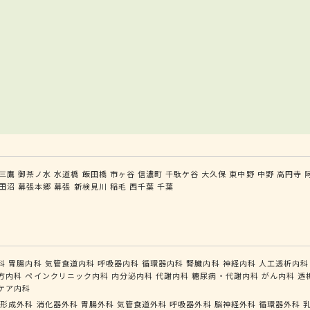
三鷹
御茶ノ水
水道橋
飯田橋
市ヶ谷
信濃町
千駄ケ谷
大久保
東中野
中野
高円寺
田沼
幕張本郷
幕張
新検見川
稲毛
西千葉
千葉
科
胃腸内科
気管食道内科
呼吸器内科
循環器内科
腎臓内科
神経内科
人工透析内科
方内科
ペインクリニック内科
内分泌内科
代謝内科
糖尿病・代謝内科
がん内科
透
ケア内科
形成外科
消化器外科
胃腸外科
気管食道外科
呼吸器外科
脳神経外科
循環器外科