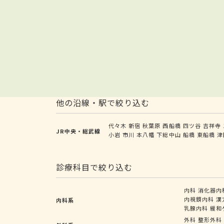
他の沿線・駅で絞り込む
代々木
新宿
秋葉原
西船橋
四ツ谷
吉祥寺
JR中央・総武線
小岩
市川
本八幡
下総中山
船橋
東船橋
津
診療科目で絞り込む
内科
消化器内
内視鏡内科
漢
内科系
乳腺内科
緩和
外科
整形外科