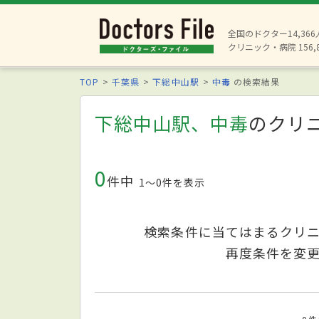
全国のドクター14,36
クリニック・病院 156,
TOP
千葉県
下総中山駅
中毒
の検索結果
下総中山駅、中毒
のクリ
0
件中
1〜0件を表示
検索条件に当てはまるクリ
再度条件を変