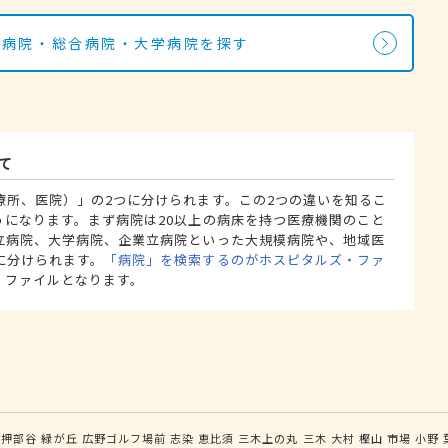
の病院・総合病院・大学病院を探す
て
療所、医院）」の2つに分けられます。この2つの違いを知るこ
うになります。まず病院は20以上の病床を持つ医療機関のこと
立病院、大学病院、企業立病院といった大規模病院や、地域医
に分けられます。
「病院」を検索するのがホスピタルズ・ファ
・ファイルとなります。
押部谷
緑が丘
広野ゴルフ場前
志染
恵比須
三木上の丸
三木
大村
樫山
市場
小野