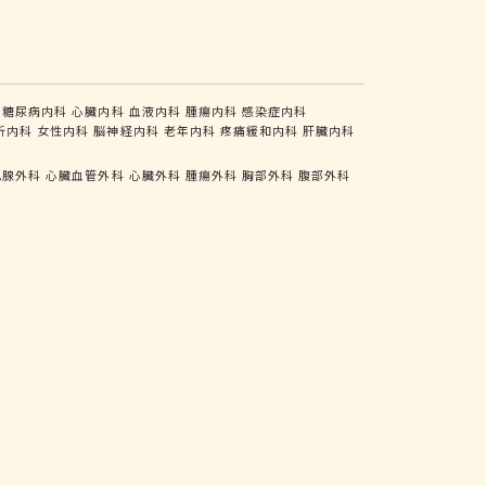
糖尿病内科
心臓内科
血液内科
腫瘍内科
感染症内科
析内科
女性内科
脳神経内科
老年内科
疼痛緩和内科
肝臓内科
乳腺外科
心臓血管外科
心臓外科
腫瘍外科
胸部外科
腹部外科