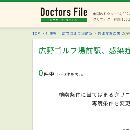
全国のドクター14,38
クリニック・病院 156,
TOP
兵庫県
広野ゴルフ場前駅
感染症系疾患
の検
広野ゴルフ場前駅、感染
0
件中
1〜0件を表示
検索条件に当てはまるクリ
再度条件を変