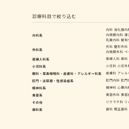
診療科目で絞り込む
内科
消化器内
内視鏡内科
漢
内科系
乳腺内科
緩和
外科
整形外科
外科系
内視鏡外科
ペ
産婦人科
産科
産婦人科系
小児科
小児外
小児科系
皮膚科
アレル
眼科・耳鼻咽喉科・皮膚科・アレルギー科系
肛門内科
肛門
肛門・泌尿器・性感染症系
精神科
心療内
精神科系
美容外科
美容
美容系
リウマチ科
リ
その他
歯科
矯正歯科
歯科系