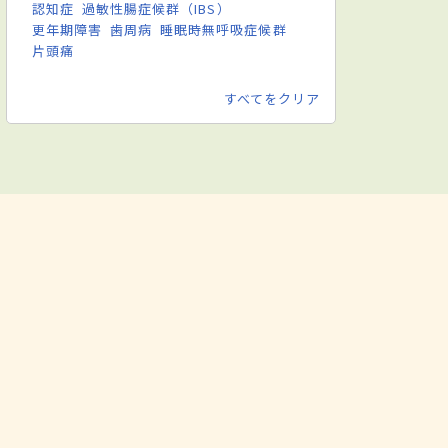
認知症
過敏性腸症候群（IBS）
更年期障害
歯周病
睡眠時無呼吸症候群
片頭痛
すべてをクリア