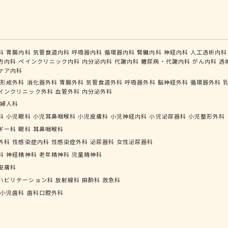
科
胃腸内科
気管食道内科
呼吸器内科
循環器内科
腎臓内科
神経内科
人工透析内科
方内科
ペインクリニック内科
内分泌内科
代謝内科
糖尿病・代謝内科
がん内科
透
ケア内科
形成外科
消化器外科
胃腸外科
気管食道外科
呼吸器外科
脳神経外科
循環器外科
インクリニック外科
血管外科
内分泌外科
婦人科
科
小児眼科
小児耳鼻咽喉科
小児皮膚科
小児神経内科
小児泌尿器科
小児整形外科
ギー科
眼科
耳鼻咽喉科
外科
性感染症内科
性感染症外科
泌尿器科
女性泌尿器科
科
神経精神科
老年精神科
児童精神科
皮膚科
ハビリテーション科
放射線科
麻酔科
救急科
小児歯科
歯科口腔外科