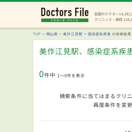
全国のドクター14,38
クリニック・病院 156,
TOP
岡山県
美作江見駅
感染症系疾患
の検索結果
美作江見駅、感染症系疾
0
件中
1〜0件を表示
検索条件に当てはまるクリ
再度条件を変