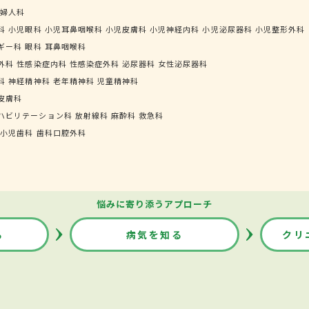
婦人科
科
小児眼科
小児耳鼻咽喉科
小児皮膚科
小児神経内科
小児泌尿器科
小児整形外科
ギー科
眼科
耳鼻咽喉科
外科
性感染症内科
性感染症外科
泌尿器科
女性泌尿器科
科
神経精神科
老年精神科
児童精神科
皮膚科
ハビリテーション科
放射線科
麻酔科
救急科
小児歯科
歯科口腔外科
悩みに寄り添うアプローチ
る
病気を知る
クリ