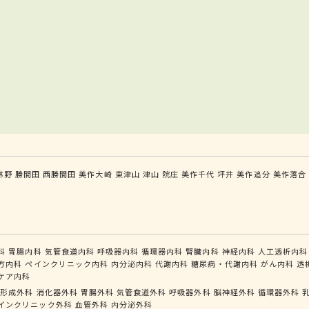
林野
勝間田
西勝間田
美作大崎
東津山
津山
院庄
美作千代
坪井
美作追分
美作落合
科
胃腸内科
気管食道内科
呼吸器内科
循環器内科
腎臓内科
神経内科
人工透析内科
方内科
ペインクリニック内科
内分泌内科
代謝内科
糖尿病・代謝内科
がん内科
透
ケア内科
形成外科
消化器外科
胃腸外科
気管食道外科
呼吸器外科
脳神経外科
循環器外科
インクリニック外科
血管外科
内分泌外科