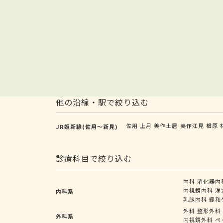
他の沿線・駅で絞り込む
佐用
上月
美作土居
美作江見
楢原
JR姫新線(佐用～新見)
診療科目で絞り込む
内科
消化器内
内視鏡内科
漢
内科系
乳腺内科
緩和
外科
整形外科
外科系
内視鏡外科
ペ