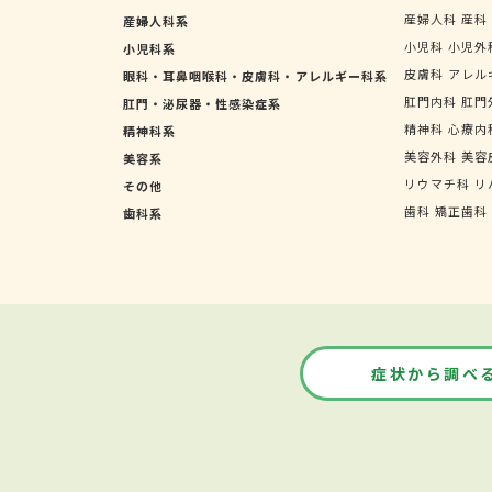
産婦人科
産科
産婦人科系
小児科
小児外
小児科系
皮膚科
アレル
眼科・耳鼻咽喉科・皮膚科・アレルギー科系
肛門内科
肛門
肛門・泌尿器・性感染症系
精神科
心療内
精神科系
美容外科
美容
美容系
リウマチ科
リ
その他
歯科
矯正歯科
歯科系
症状から調べ