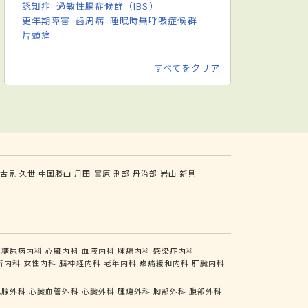
認知症
過敏性腸症候群（IBS）
更年期障害
歯周病
睡眠時無呼吸症候群
片頭痛
すべてをクリア
古見
久世
中国勝山
月田
富原
刑部
丹治部
岩山
新見
糖尿病内科
心臓内科
血液内科
腫瘍内科
感染症内科
析内科
女性内科
脳神経内科
老年内科
疼痛緩和内科
肝臓内科
乳腺外科
心臓血管外科
心臓外科
腫瘍外科
胸部外科
腹部外科