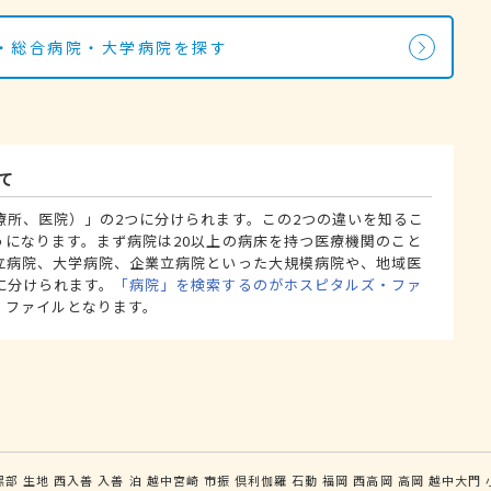
・総合病院・大学病院を探す
て
療所、医院）」の2つに分けられます。この2つの違いを知るこ
うになります。まず病院は20以上の病床を持つ医療機関のこと
立病院、大学病院、企業立病院といった大規模病院や、地域医
に分けられます。
「病院」を検索するのがホスピタルズ・ファ
・ファイルとなります。
黒部
生地
西入善
入善
泊
越中宮崎
市振
倶利伽羅
石動
福岡
西高岡
高岡
越中大門