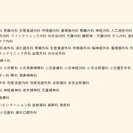
科
胃腸内科
気管食道内科
呼吸器内科
循環器内科
腎臓内科
神経内科
人工透析内科
方内科
ペインクリニック内科
内分泌内科
代謝内科
糖尿病・代謝内科
がん内科
透
ケア内科
形成外科
消化器外科
胃腸外科
気管食道外科
呼吸器外科
脳神経外科
循環器外科
インクリニック外科
血管外科
内分泌外科
婦人科
科
小児眼科
小児耳鼻咽喉科
小児皮膚科
小児神経内科
小児泌尿器科
小児整形外科
ギー科
眼科
耳鼻咽喉科
外科
性感染症内科
性感染症外科
泌尿器科
女性泌尿器科
科
神経精神科
老年精神科
児童精神科
皮膚科
ハビリテーション科
放射線科
麻酔科
救急科
小児歯科
歯科口腔外科