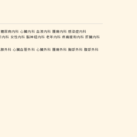
糖尿病内科
心臓内科
血液内科
腫瘍内科
感染症内科
析内科
女性内科
脳神経内科
老年内科
疼痛緩和内科
肝臓内科
乳腺外科
心臓血管外科
心臓外科
腫瘍外科
胸部外科
腹部外科