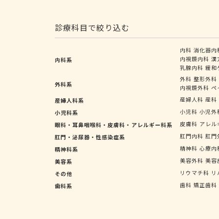
診療科目で絞り込む
内科
消化器内
内視鏡内科
漢
内科系
乳腺内科
緩和
外科
整形外科
外科系
内視鏡外科
ペ
産婦人科
産科
産婦人科系
小児科
小児外
小児科系
皮膚科
アレル
眼科・耳鼻咽喉科・皮膚科・アレルギー科系
肛門内科
肛門
肛門・泌尿器・性感染症系
精神科
心療内
精神科系
美容外科
美容
美容系
リウマチ科
リ
その他
歯科
矯正歯科
歯科系