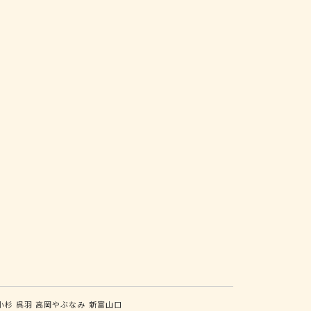
小杉
呉羽
高岡やぶなみ
新富山口