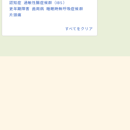
認知症
過敏性腸症候群（IBS）
更年期障害
歯周病
睡眠時無呼吸症候群
片頭痛
すべてをクリア