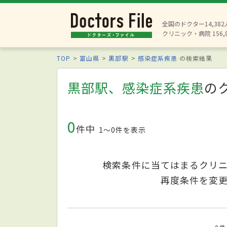
全国のドクター14,38
クリニック・病院 156,
TOP
富山県
黒部駅
感染症系疾患
の検索結果
黒部駅、感染症系疾患
の
0
件中
1〜0件を表示
検索条件に当てはまるクリ
再度条件を変