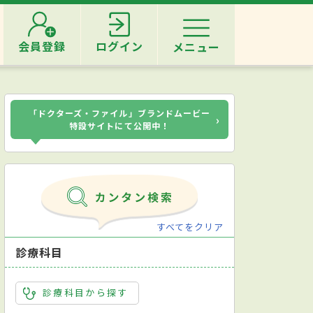
会員登録
ログイン
メニュー
「ドクターズ・ファイル」ブランドムービー
›
特設サイトにて公開中！
すべてをクリア
診療科目
診療科目から探す