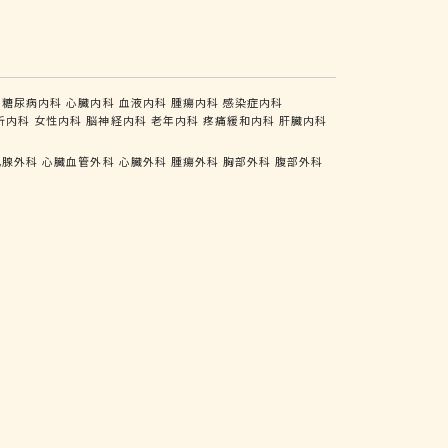
糖尿病内科
心臓内科
血液内科
腫瘍内科
感染症内科
析内科
女性内科
脳神経内科
老年内科
疼痛緩和内科
肝臓内科
乳腺外科
心臓血管外科
心臓外科
腫瘍外科
胸部外科
腹部外科