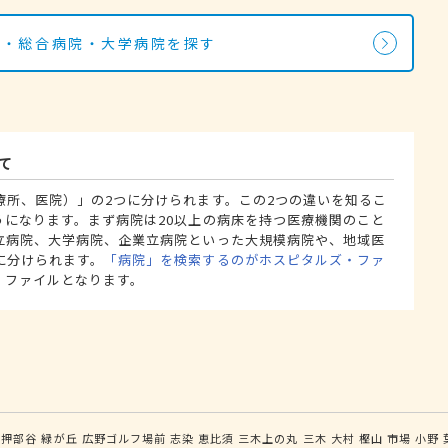
院・総合病院・大学病院を探す
て
療所、医院）」の2つに分けられます。この2つの違いを知るこ
うになります。まず病院は20以上の病床を持つ医療機関のこと
立病院、大学病院、企業立病院といった大規模病院や、地域医
に分けられます。
「病院」を検索するのがホスピタルズ・ファ
・ファイルとなります。
押部谷
緑が丘
広野ゴルフ場前
志染
恵比須
三木上の丸
三木
大村
樫山
市場
小野