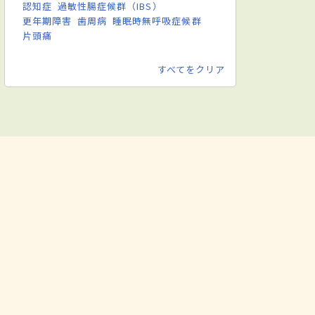
認知症
過敏性腸症候群（IBS）
更年期障害
歯周病
睡眠時無呼吸症候群
片頭痛
すべてをクリア