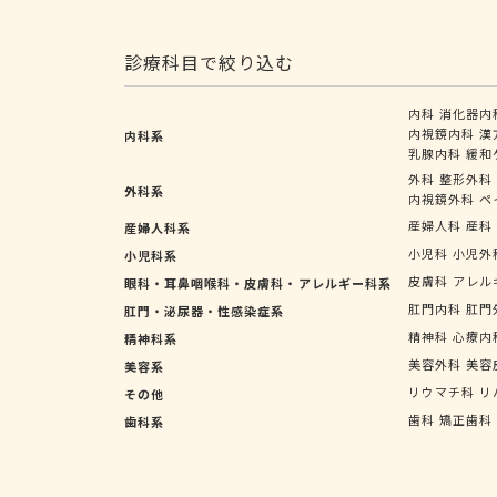
診療科目で絞り込む
内科
消化器内
内視鏡内科
漢
内科系
乳腺内科
緩和
外科
整形外科
外科系
内視鏡外科
ペ
産婦人科
産科
産婦人科系
小児科
小児外
小児科系
皮膚科
アレル
眼科・耳鼻咽喉科・皮膚科・アレルギー科系
肛門内科
肛門
肛門・泌尿器・性感染症系
精神科
心療内
精神科系
美容外科
美容
美容系
リウマチ科
リ
その他
歯科
矯正歯科
歯科系