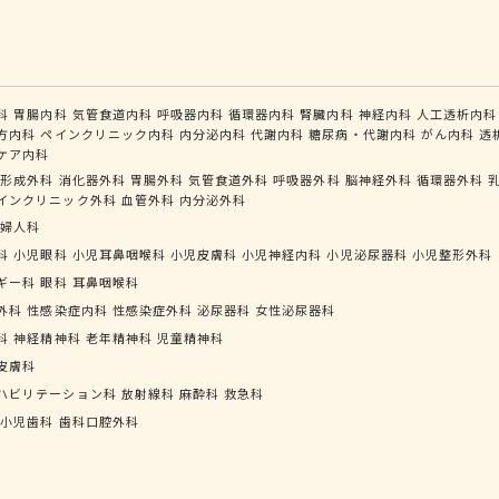
科
胃腸内科
気管食道内科
呼吸器内科
循環器内科
腎臓内科
神経内科
人工透析内科
方内科
ペインクリニック内科
内分泌内科
代謝内科
糖尿病・代謝内科
がん内科
透
ケア内科
形成外科
消化器外科
胃腸外科
気管食道外科
呼吸器外科
脳神経外科
循環器外科
インクリニック外科
血管外科
内分泌外科
婦人科
科
小児眼科
小児耳鼻咽喉科
小児皮膚科
小児神経内科
小児泌尿器科
小児整形外科
ギー科
眼科
耳鼻咽喉科
外科
性感染症内科
性感染症外科
泌尿器科
女性泌尿器科
科
神経精神科
老年精神科
児童精神科
皮膚科
ハビリテーション科
放射線科
麻酔科
救急科
小児歯科
歯科口腔外科