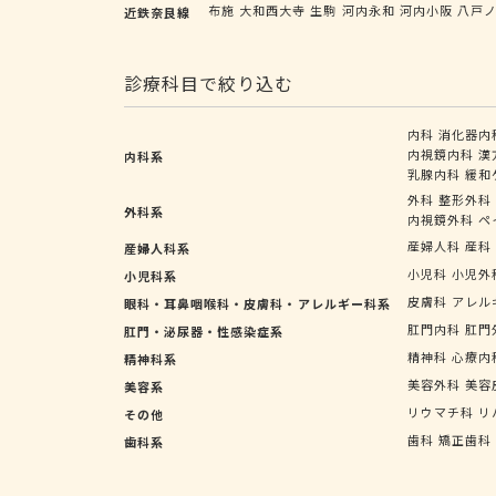
布施
大和西大寺
生駒
河内永和
河内小阪
八戸
近鉄奈良線
診療科目で絞り込む
内科
消化器内
内視鏡内科
漢
内科系
乳腺内科
緩和
外科
整形外科
外科系
内視鏡外科
ペ
産婦人科
産科
産婦人科系
小児科
小児外
小児科系
皮膚科
アレル
眼科・耳鼻咽喉科・皮膚科・アレルギー科系
肛門内科
肛門
肛門・泌尿器・性感染症系
精神科
心療内
精神科系
美容外科
美容
美容系
リウマチ科
リ
その他
歯科
矯正歯科
歯科系