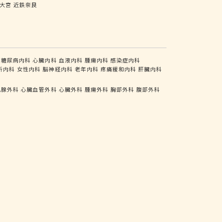
大宮
近鉄奈良
糖尿病内科
心臓内科
血液内科
腫瘍内科
感染症内科
析内科
女性内科
脳神経内科
老年内科
疼痛緩和内科
肝臓内科
乳腺外科
心臓血管外科
心臓外科
腫瘍外科
胸部外科
腹部外科