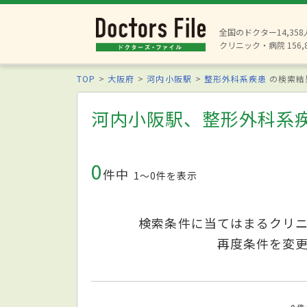
全国のドクター14,35
クリニック・病院 156,
TOP
大阪府
河内小阪駅
整形外科系疾患
の検索結
河内小阪駅、整形外科系
0
件中
1〜0件を表示
検索条件に当てはまるクリ
再度条件を変