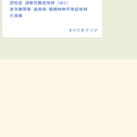
認知症
過敏性腸症候群（IBS）
更年期障害
歯周病
睡眠時無呼吸症候群
片頭痛
すべてをクリア