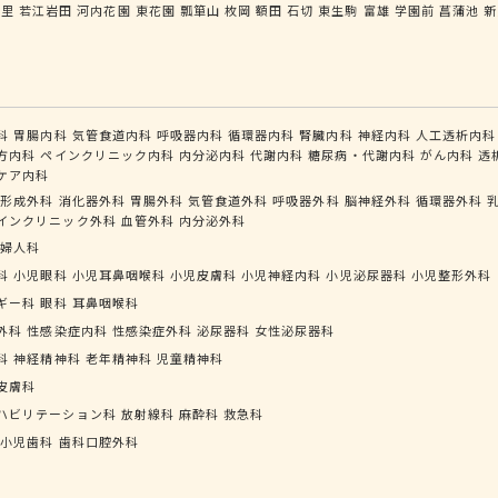
ノ里
若江岩田
河内花園
東花園
瓢箪山
枚岡
額田
石切
東生駒
富雄
学園前
菖蒲池
新
科
胃腸内科
気管食道内科
呼吸器内科
循環器内科
腎臓内科
神経内科
人工透析内科
方内科
ペインクリニック内科
内分泌内科
代謝内科
糖尿病・代謝内科
がん内科
透
ケア内科
形成外科
消化器外科
胃腸外科
気管食道外科
呼吸器外科
脳神経外科
循環器外科
インクリニック外科
血管外科
内分泌外科
婦人科
科
小児眼科
小児耳鼻咽喉科
小児皮膚科
小児神経内科
小児泌尿器科
小児整形外科
ギー科
眼科
耳鼻咽喉科
外科
性感染症内科
性感染症外科
泌尿器科
女性泌尿器科
科
神経精神科
老年精神科
児童精神科
皮膚科
ハビリテーション科
放射線科
麻酔科
救急科
小児歯科
歯科口腔外科