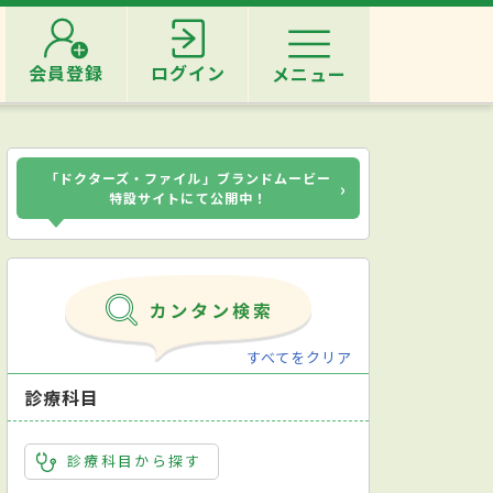
会員登録
ログイン
メニュー
「ドクターズ・ファイル」ブランドムービー
›
特設サイトにて公開中！
すべてをクリア
診療科目
診療科目から探す