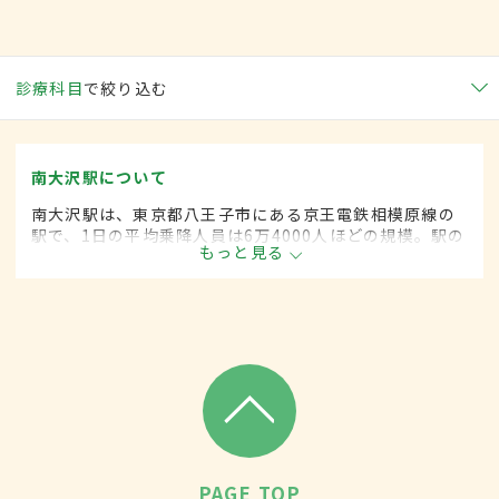
診療科目
で絞り込む
南大沢駅について
南大沢駅は、東京都八王子市にある京王電鉄相模原線の
駅で、1日の平均乗降人員は6万4000人ほどの規模。駅の
もっと見る
北側には大学やアウトレットモールが、南側にはさまざ
まな商業施設があり、利便性が高い。
PAGE TOP