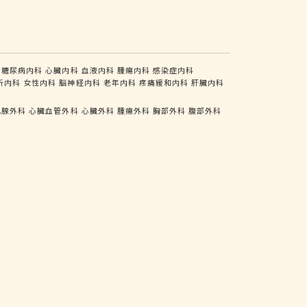
糖尿病内科
心臓内科
血液内科
腫瘍内科
感染症内科
析内科
女性内科
脳神経内科
老年内科
疼痛緩和内科
肝臓内科
乳腺外科
心臓血管外科
心臓外科
腫瘍外科
胸部外科
腹部外科