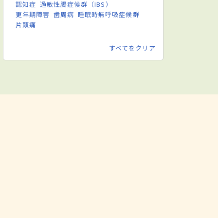
認知症
過敏性腸症候群（IBS）
更年期障害
歯周病
睡眠時無呼吸症候群
片頭痛
すべてをクリア