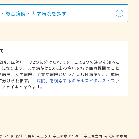
院・総合病院・大学病院を探す
て
療所、医院）」の2つに分けられます。この2つの違いを知るこ
うになります。まず病院は20以上の病床を持つ医療機関のこと
立病院、大学病院、企業立病院といった大規模病院や、地域医
に分けられます。
「病院」を検索するのがホスピタルズ・ファ
・ファイルとなります。
りランド
稲城
若葉台
京王永山
京王多摩センター
京王堀之内
南大沢
多摩境