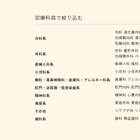
診療科目で絞り込む
内科
消化器内
内視鏡内科
漢
内科系
乳腺内科
緩和
外科
整形外科
外科系
内視鏡外科
ペ
産婦人科
産科
産婦人科系
小児科
小児外
小児科系
皮膚科
アレル
眼科・耳鼻咽喉科・皮膚科・アレルギー科系
肛門内科
肛門
肛門・泌尿器・性感染症系
精神科
心療内
精神科系
美容外科
美容
美容系
リウマチ科
リ
その他
歯科
矯正歯科
歯科系