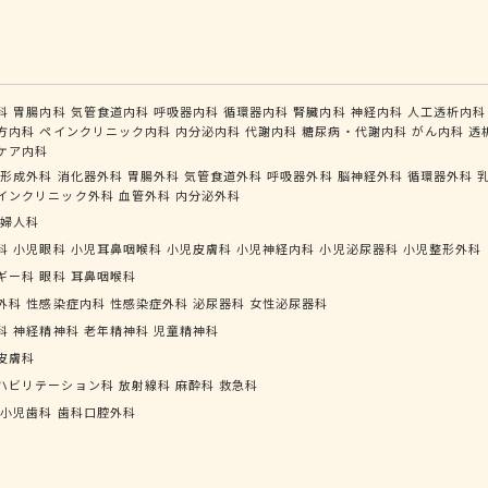
科
胃腸内科
気管食道内科
呼吸器内科
循環器内科
腎臓内科
神経内科
人工透析内科
方内科
ペインクリニック内科
内分泌内科
代謝内科
糖尿病・代謝内科
がん内科
透
ケア内科
形成外科
消化器外科
胃腸外科
気管食道外科
呼吸器外科
脳神経外科
循環器外科
インクリニック外科
血管外科
内分泌外科
婦人科
科
小児眼科
小児耳鼻咽喉科
小児皮膚科
小児神経内科
小児泌尿器科
小児整形外科
ギー科
眼科
耳鼻咽喉科
外科
性感染症内科
性感染症外科
泌尿器科
女性泌尿器科
科
神経精神科
老年精神科
児童精神科
皮膚科
ハビリテーション科
放射線科
麻酔科
救急科
小児歯科
歯科口腔外科